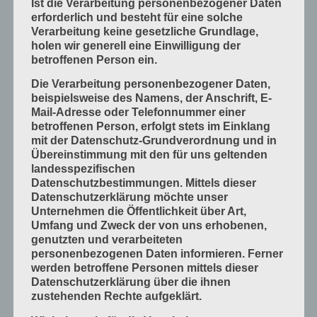
Ist die Verarbeitung personenbezogener Daten
erforderlich und besteht für eine solche
Mess- und Prüfverfahren
Verarbeitung keine gesetzliche Grundlage,
Offsetdruckmaschinen
holen wir generell eine Einwilligung der
betroffenen Person ein.
Prozess-Standards in Druckverfahren
Die Verarbeitung personenbezogener Daten,
Verfahrenstechniken
beispielsweise des Namens, der Anschrift, E-
Werkstoffe und Druckmaterialien
Mail-Adresse oder Telefonnummer einer
betroffenen Person, erfolgt stets im Einklang
Druckverarbeitung
mit der Datenschutz-Grundverordnung und in
Arbeitsabläufe im Betrieb
Übereinstimmung mit den für uns geltenden
landesspezifischen
Bogen falzen
Datenschutzbestimmungen. Mittels dieser
Bogen schneiden
Datenschutzerklärung möchte unser
Unternehmen die Öffentlichkeit über Art,
Einbandmaterialien
Umfang und Zweck der von uns erhobenen,
Papier, Karton, Pappe, Kunststoffe
genutzten und verarbeiteten
personenbezogenen Daten informieren. Ferner
Produkte fügen
werden betroffene Personen mittels dieser
Produkte handwerklich herstellen
Datenschutzerklärung über die ihnen
zustehenden Rechte aufgeklärt.
Produkte industriell herstellen