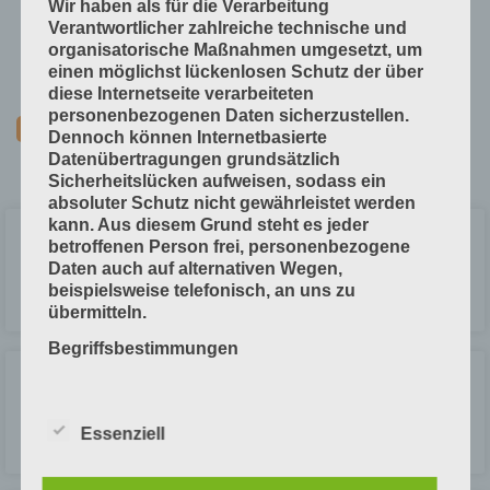
Wir haben als für die Verarbeitung
Technische Grundlagen
Verantwortlicher zahlreiche technische und
Verfahrenstechniken
organisatorische Maßnahmen umgesetzt, um
einen möglichst lückenlosen Schutz der über
Vorprodukte und Produktdaten
diese Internetseite verarbeiteten
personenbezogenen Daten sicherzustellen.
Dennoch können Internetbasierte
Datenübertragungen grundsätzlich
Sicherheitslücken aufweisen, sodass ein
absoluter Schutz nicht gewährleistet werden
kann. Aus diesem Grund steht es jeder
Tragen und Aufstoßen
betroffenen Person frei, personenbezogene
Daten auch auf alternativen Wegen,
beispielsweise telefonisch, an uns zu
LESEN »
übermitteln.
Begriffsbestimmungen
Einzelfalz-Aggregat
Die Datenschutzerklärung beruht auf den
Begrifflichkeiten, die durch den Europäischen
Essenziell
Richtlinien- und Verordnungsgeber beim
LESEN »
Erlass der Datenschutz-Grundverordnung (DS-
GVO) verwendet wurden. Unsere