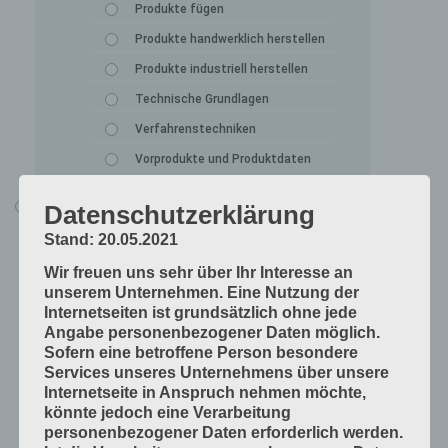
Produkte fügen
Produkte handwerklich herstellen
Produkte industriell herstellen
Technische Grundlagen
Verfahrenstechniken
Vorprodukte und Produktdaten
Alle Lerninhalte
Datenschutzerklärung
Druck
Stand: 20.05.2021
Arbeitsabläufe in der Druckerei
Wir freuen uns sehr über Ihr Interesse an
unserem Unternehmen. Eine Nutzung der
Digitale Drucksysteme
Internetseiten ist grundsätzlich ohne jede
Druckformen
Angabe personenbezogener Daten möglich.
Sofern eine betroffene Person besondere
Druckprodukte herstellen
Services unseres Unternehmens über unsere
Druckprodukte veredeln
Internetseite in Anspruch nehmen möchte,
könnte jedoch eine Verarbeitung
Druckprojekte umsetzen
personenbezogener Daten erforderlich werden.
Druckverfahren und Druckdaten