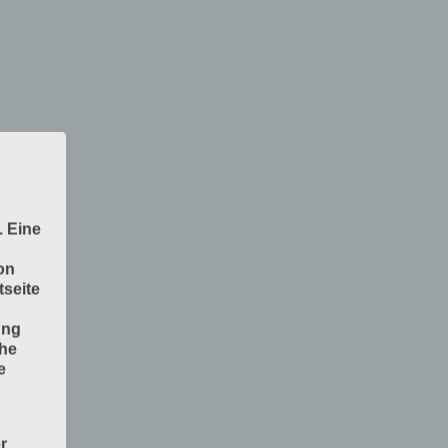
. Eine
on
seite
ung
che
e
r