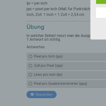
lpi = per inch
der 
Unser
ppi = pixel per inch (Maß für Punktdichte/Abbil
auch 
Inch, Zoll: 1 Inch = 1 Zoll = 2,54 cm
verst
verwe
Übung
Wir v
folge