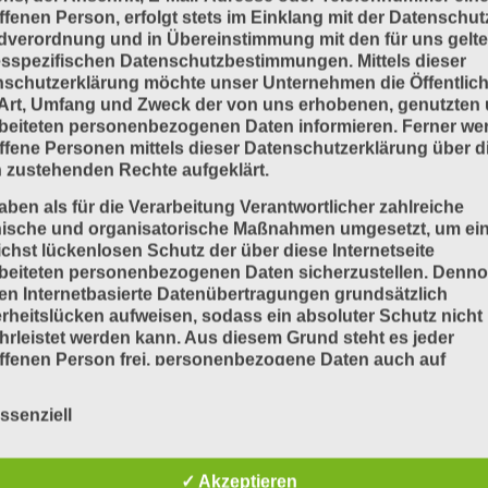
ffenen Person, erfolgt stets im Einklang mit der Datenschut
 von der Auflösung.
dverordnung und in Übereinstimmung mit den für uns gelt
sspezifischen Datenschutzbestimmungen. Mittels dieser
schutzerklärung möchte unser Unternehmen die Öffentlich
Art, Umfang und Zweck der von uns erhobenen, genutzten
ker): Anzahl von Druckpunkten bezogen auf die
beiteten personenbezogenen Daten informieren. Ferner we
ffene Personen mittels dieser Datenschutzerklärung über d
 zustehenden Rechte aufgeklärt.
chriften auf einem Monitor. Die Auflösung bestimmt auch
aben als für die Verarbeitung Verantwortlicher zahlreiche
nische und organisatorische Maßnahmen umgesetzt, um ei
chst lückenlosen Schutz der über diese Internetseite
beiteten personenbezogenen Daten sicherzustellen. Denn
 horizontaler und vertikaler Richtung (lpi)
n Internetbasierte Datenübertragungen grundsätzlich
rheitslücken aufweisen, sodass ein absoluter Schutz nicht
ogen auf eine Längeneinheit (ppi)
rleistet werden kann. Aus diesem Grund steht es jeder
ffenen Person frei, personenbezogene Daten auch auf
ische Auflösung von 2560 x 1440 Pixel. Bei Displays von
nativen Wegen, beispielsweise telefonisch, an uns zu übermi
ssenziell
iffsbestimmungen
atenschutzerklärung beruht auf den Begrifflichkeiten, die 
✓ Akzeptieren
uropäischen Richtlinien- und Verordnungsgeber beim Erla