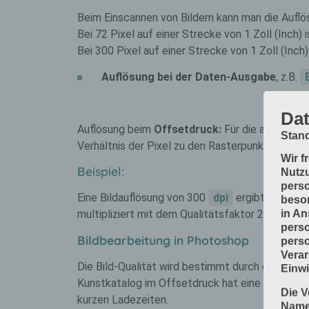
Beim Einscannen von Bildern kann man die Auflö
Bei 72 Pixel auf einer Strecke von 1 Zoll (Inch) i
Bei 300 Pixel auf einer Strecke von 1 Zoll (Inch)
Auflösung bei der Daten-Ausgabe
, z.B.
Dat
Auflösung beim
Offsetdruck:
Für die autotypis
Stand
Verhältnis der Pixel zu den Rasterpunkten 2 zu 
Wir f
Beispiel:
Nutzu
perso
Eine Bildauflösung von 300
dpi
ergibt sich au
beson
in An
multipliziert mit dem Qualitätsfaktor 2.
perso
Bildbearbeitung in Photoshop
perso
Verar
Die Bild-Qualität wird bestimmt durch das Verhä
Einwi
Kunstkatalog im Offsetdruck hat eine andere Au
Die V
kurzen Ladezeiten.
Namen