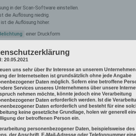
sung in der Scan-Software einstellen.
st die Auflösung niedrig.
 ist die Auflösung höher.
Belichtung
einer Druckform
enschutzerklärung
che Rasterung (= AM-Rasterung) im Offsetdruck ist das
: 20.05.2021
1. Dieses Verhältnis bestimmt den Qualitätsfaktor (QF).
reuen uns sehr über Ihr Interesse an unserem Unternehmen
ng der Internetseiten ist grundsätzlich ohne jede Angabe
nenbezogener Daten möglich. Sofern eine betroffene Pers
s der Rasterweite im Druck von 150
lpi
(lines per inch)
dere Services unseres Unternehmens über unsere Internet
spruch nehmen möchte, könnte jedoch eine Verarbeitung
nenbezogener Daten erforderlich werden. Ist die Verarbeit
nenbezogener Daten erforderlich und besteht für eine sol
beitung keine gesetzliche Grundlage, holen wir generell ein
ltnis von Bildgröße und Auflösung. Ein hochwertiger
lligung der betroffenen Person ein.
sgabe-Auflösung als die Fotos für eine Website mit
erarbeitung personenbezogener Daten, beispielsweise des
s, der Anschrift, E-Mail-Adresse oder Telefonnummer eine