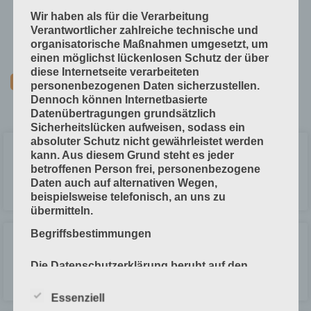
Technische Grundlagen
Wir haben als für die Verarbeitung
Verfahrenstechniken
Verantwortlicher zahlreiche technische und
organisatorische Maßnahmen umgesetzt, um
Vorprodukte und Produktdaten
einen möglichst lückenlosen Schutz der über
diese Internetseite verarbeiteten
personenbezogenen Daten sicherzustellen.
Dennoch können Internetbasierte
Datenübertragungen grundsätzlich
Sicherheitslücken aufweisen, sodass ein
absoluter Schutz nicht gewährleistet werden
Spektrale Remissionskurve
kann. Aus diesem Grund steht es jeder
betroffenen Person frei, personenbezogene
Daten auch auf alternativen Wegen,
LESEN »
beispielsweise telefonisch, an uns zu
übermitteln.
Begriffsbestimmungen
Spektrale Remission
Die Datenschutzerklärung beruht auf den
Begrifflichkeiten, die durch den Europäischen
LESEN »
Richtlinien- und Verordnungsgeber beim
Essenziell
Erlass der Datenschutz-Grundverordnung (DS-