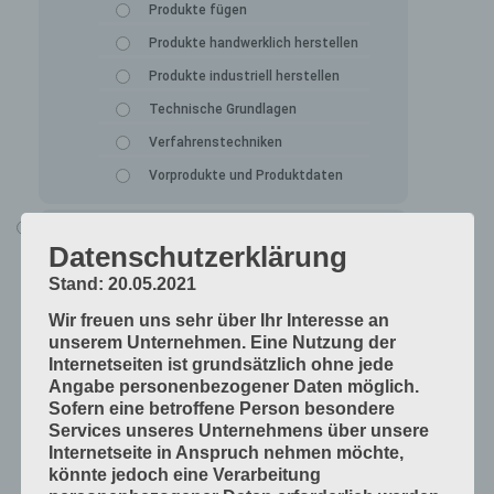
Produkte fügen
Produkte handwerklich herstellen
Produkte industriell herstellen
Technische Grundlagen
Verfahrenstechniken
Vorprodukte und Produktdaten
Alle Lerninhalte
Datenschutzerklärung
Druck
Stand: 20.05.2021
Arbeitsabläufe in der Druckerei
Wir freuen uns sehr über Ihr Interesse an
Digitale Drucksysteme
unserem Unternehmen. Eine Nutzung der
Druckformen
Internetseiten ist grundsätzlich ohne jede
Angabe personenbezogener Daten möglich.
Druckprodukte herstellen
Sofern eine betroffene Person besondere
Druckprodukte veredeln
Services unseres Unternehmens über unsere
Internetseite in Anspruch nehmen möchte,
Druckprojekte umsetzen
könnte jedoch eine Verarbeitung
Druckverfahren und Druckdaten