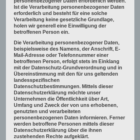
personenbezogener Daten erforderlich werden.
Ist die Verarbeitung personenbezogener Daten
Mess- und Prüfverfahren
erforderlich und besteht für eine solche
Offsetdruckmaschinen
Verarbeitung keine gesetzliche Grundlage,
holen wir generell eine Einwilligung der
Prozess-Standards in Druckverfahren
betroffenen Person ein.
Verfahrenstechniken
Die Verarbeitung personenbezogener Daten,
Werkstoffe und Druckmaterialien
beispielsweise des Namens, der Anschrift, E-
Mail-Adresse oder Telefonnummer einer
Druckverarbeitung
betroffenen Person, erfolgt stets im Einklang
Arbeitsabläufe im Betrieb
mit der Datenschutz-Grundverordnung und in
Übereinstimmung mit den für uns geltenden
Bogen falzen
landesspezifischen
Bogen schneiden
Datenschutzbestimmungen. Mittels dieser
Datenschutzerklärung möchte unser
Einbandmaterialien
Unternehmen die Öffentlichkeit über Art,
Papier, Karton, Pappe, Kunststoffe
Umfang und Zweck der von uns erhobenen,
genutzten und verarbeiteten
Produkte fügen
personenbezogenen Daten informieren. Ferner
Produkte handwerklich herstellen
werden betroffene Personen mittels dieser
Datenschutzerklärung über die ihnen
Produkte industriell herstellen
zustehenden Rechte aufgeklärt.