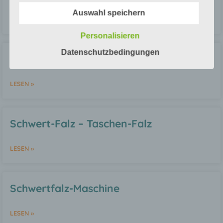
beispielsweise telefonisch, an uns zu
übermitteln.
Auswahl speichern
LESEN »
Begriffsbestimmungen
Personalisieren
Die Datenschutzerklärung beruht auf den
Datenschutzbedingungen
Schuppen-Auslage
Begrifflichkeiten, die durch den Europäischen
Richtlinien- und Verordnungsgeber beim
Erlass der Datenschutz-Grundverordnung (DS-
LESEN »
GVO) verwendet wurden. Unsere
Datenschutzerklärung soll sowohl für die
Öffentlichkeit als auch für unsere Kunden und
Geschäftspartner einfach lesbar und
Schwert-Falz – Taschen-Falz
verständlich sein. Um dies zu gewährleisten,
möchten wir vorab die verwendeten
Begrifflichkeiten erläutern.
LESEN »
Wir verwenden in dieser Datenschutzerklärung
unter anderem die folgenden Begriffe:
Schwertfalz-Maschine
a) personenbezogene Daten
LESEN »