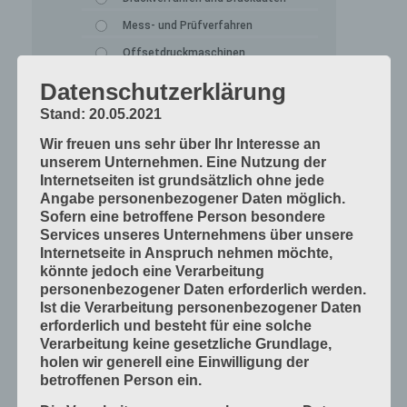
Mess- und Prüfverfahren
Offsetdruckmaschinen
Prozess-Standards in Druckverfahren
Datenschutzerklärung
Verfahrenstechniken
Stand: 20.05.2021
Werkstoffe und Druckmaterialien
Wir freuen uns sehr über Ihr Interesse an
unserem Unternehmen. Eine Nutzung der
Druckverarbeitung
Internetseiten ist grundsätzlich ohne jede
Arbeitsabläufe im Betrieb
Angabe personenbezogener Daten möglich.
Sofern eine betroffene Person besondere
Bogen falzen
Services unseres Unternehmens über unsere
Bogen schneiden
Internetseite in Anspruch nehmen möchte,
könnte jedoch eine Verarbeitung
Einbandmaterialien
personenbezogener Daten erforderlich werden.
Papier, Karton, Pappe, Kunststoffe
Ist die Verarbeitung personenbezogener Daten
erforderlich und besteht für eine solche
Produkte fügen
Verarbeitung keine gesetzliche Grundlage,
Produkte handwerklich herstellen
holen wir generell eine Einwilligung der
betroffenen Person ein.
Produkte industriell herstellen