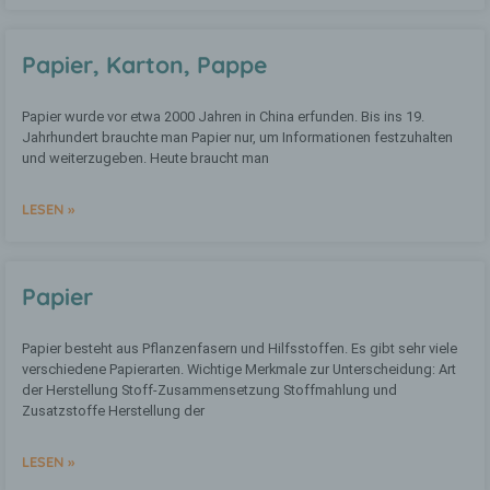
Person sind, identifiziert werden kann.
Papier, Karton, Pappe
b) betroffene Person
Papier wurde vor etwa 2000 Jahren in China erfunden. Bis ins 19.
Betroffene Person ist jede identifizierte
Jahrhundert brauchte man Papier nur, um Informationen festzuhalten
oder identifizierbare natürliche Person,
und weiterzugeben. Heute braucht man
deren personenbezogene Daten von dem
für die Verarbeitung Verantwortlichen
verarbeitet werden.
LESEN »
c) Verarbeitung
Papier
Verarbeitung ist jeder mit oder ohne Hilfe
automatisierter Verfahren ausgeführte
Papier besteht aus Pflanzenfasern und Hilfsstoffen. Es gibt sehr viele
Vorgang oder jede solche Vorgangsreihe
verschiedene Papierarten. Wichtige Merkmale zur Unterscheidung: Art
im Zusammenhang mit
der Herstellung Stoff-Zusammensetzung Stoffmahlung und
personenbezogenen Daten wie das
Zusatzstoffe Herstellung der
Erheben, das Erfassen, die Organisation,
das Ordnen, die Speicherung, die
Anpassung oder Veränderung, das
LESEN »
Auslesen, das Abfragen, die Verwendung,