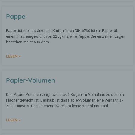
die Offenlegung durch Übermittlung,
Verbreitung oder eine andere Form der
Bereitstellung, den Abgleich oder die
Pappe
Verknüpfung, die Einschränkung, das
Löschen oder die Vernichtung.
Pappe ist meist stärker als Karton.Nach DIN 6730 ist ein Papier ab
einem Flächengewicht von 225g/m2 eine Pappe. Die einzelnen Lagen
bestehen meist aus dem
d) Einschränkung der Verarbeitung
LESEN »
Einschränkung der Verarbeitung ist die
Markierung gespeicherter
personenbezogener Daten mit dem Ziel,
ihre künftige Verarbeitung
einzuschränken.
Papier-Volumen
Das Papier-Volumen zeigt, wie dick 1 Bogen im Verhältnis zu seinem
e) Profiling
Flächengewicht ist. Deshalb ist das Papier-Volumen eine Verhältnis-
Zahl. Hinweis: Das Flächengewicht ist keine Verhältnis-Zahl.
Profiling ist jede Art der automatisierten
Verarbeitung personenbezogener Daten,
LESEN »
die darin besteht, dass diese
personenbezogenen Daten verwendet
werden, um bestimmte persönliche