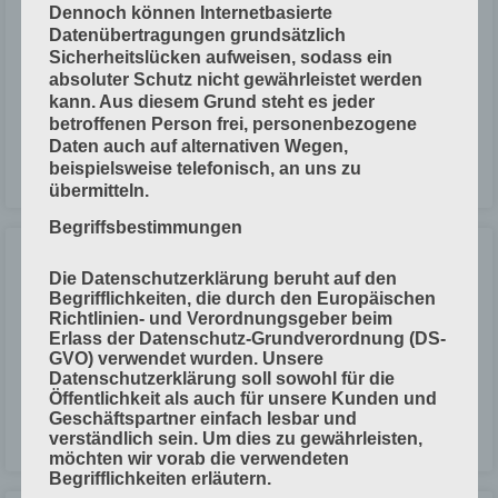
Verwendung von Karton
Dennoch können Internetbasierte
Datenübertragungen grundsätzlich
Sicherheitslücken aufweisen, sodass ein
In der Druckweiterverarbeitung:Broschuren-Umschläge, Einlageblätter
absoluter Schutz nicht gewährleistet werden
bei Alben, Karteikarten, Trennblätter und Passepartouts. Gegautschter
kann. Aus diesem Grund steht es jeder
Karton ist besser als geklebter Karton, weil er sich nicht so leicht
betroffenen Person frei, personenbezogene
spaltet. In
Daten auch auf alternativen Wegen,
beispielsweise telefonisch, an uns zu
LESEN »
übermitteln.
Begriffsbestimmungen
Wichtige Papiereigenschaften für das
Die Datenschutzerklärung beruht auf den
Falzen
Begrifflichkeiten, die durch den Europäischen
Richtlinien- und Verordnungsgeber beim
Erlass der Datenschutz-Grundverordnung (DS-
Beim Falzen ist das richtige Papier wichtig, damit es keine Fehler und
GVO) verwendet wurden. Unsere
Störungen bei der Produktion gibt. Wichtige Faktoren für die Papier-
Datenschutzerklärung soll sowohl für die
Eigenschaften: Papier-Volumen Laufrichtung Rückstellkräfte
Öffentlichkeit als auch für unsere Kunden und
Geschäftspartner einfach lesbar und
LESEN »
verständlich sein. Um dies zu gewährleisten,
möchten wir vorab die verwendeten
Begrifflichkeiten erläutern.