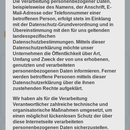
Die Verarbeitung personenbezogener Daten,
Technische Grundlagen
beispielsweise des Namens, der Anschrift, E-
Verfahrenstechniken
Mail-Adresse oder Telefonnummer einer
betroffenen Person, erfolgt stets im Einklang
Vorprodukte und Produktdaten
mit der Datenschutz-Grundverordnung und in
Übereinstimmung mit den für uns geltenden
landesspezifischen
Datenschutzbestimmungen. Mittels dieser
Datenschutzerklärung möchte unser
Unternehmen die Öffentlichkeit über Art,
Umfang und Zweck der von uns erhobenen,
Kunststoff-Folien
genutzten und verarbeiteten
personenbezogenen Daten informieren. Ferner
werden betroffene Personen mittels dieser
Kunststoff-Folien sind schichtförmige Bahnen. Sie bestehen aus einer
Datenschutzerklärung über die ihnen
durchgehenden, teil- oder vollsynthetischen Kunststoff-Masse. Sie
zustehenden Rechte aufgeklärt.
haben keine Gewebe-, Vlies- oder Papierunterlage. Stärke: zwischen
0,08 mm und
Wir haben als für die Verarbeitung
Verantwortlicher zahlreiche technische und
LESEN »
organisatorische Maßnahmen umgesetzt, um
einen möglichst lückenlosen Schutz der über
diese Internetseite verarbeiteten
personenbezogenen Daten sicherzustellen.