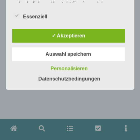
erforderlich und besteht für eine solche
Verarbeitung keine gesetzliche Grundlage,
holen wir generell eine Einwilligung der
Essenziell
betroffenen Person ein.
Die Verarbeitung personenbezogener Daten,
✓ Akzeptieren
beispielsweise des Namens, der Anschrift, E-
Mail-Adresse oder Telefonnummer einer
betroffenen Person, erfolgt stets im Einklang
Auswahl speichern
mit der Datenschutz-Grundverordnung und in
Übereinstimmung mit den für uns geltenden
Personalisieren
landesspezifischen
Datenschutzbestimmungen. Mittels dieser
Datenschutzbedingungen
Datenschutzerklärung möchte unser
Unternehmen die Öffentlichkeit über Art,
Umfang und Zweck der von uns erhobenen,
genutzten und verarbeiteten
personenbezogenen Daten informieren. Ferner
werden betroffene Personen mittels dieser
Datenschutzerklärung über die ihnen
zustehenden Rechte aufgeklärt.
Wir haben als für die Verarbeitung