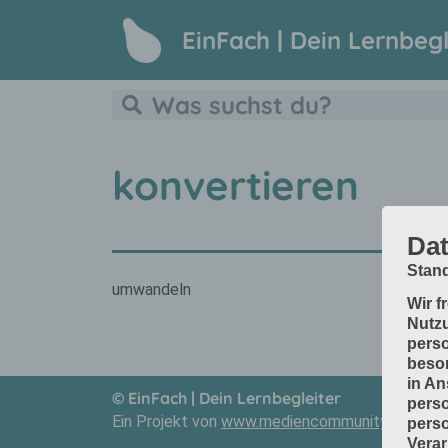
EinFach | Dein Lernbegl
konvertieren
Dat
Stand
umwandeln
Wir f
Nutzu
perso
beson
in An
© EinFach | Dein Lernbegleiter
perso
Ein Projekt von
www.mediencommunity.de
und
perso
Verar