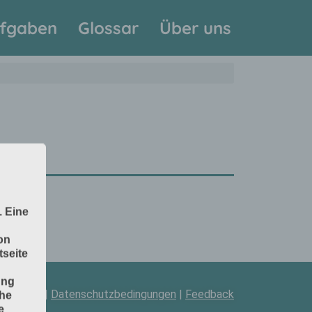
fgaben
Glossar
Über uns
. Eine
on
seite
ung
pressum
|
Datenschutzbedingungen
|
Feedback
che
e