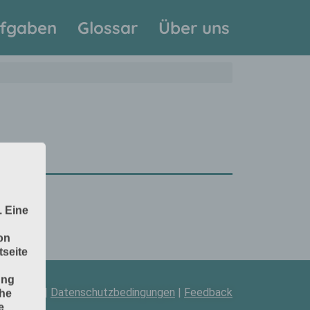
fgaben
Glossar
Über uns
. Eine
on
seite
ung
pressum
|
Datenschutzbedingungen
|
Feedback
che
e