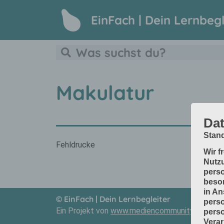
EinFach | Dein Lernbegl
Makulatur
Dat
Stand
Fehldrucke
Wir f
Nutzu
perso
beson
in An
© EinFach | Dein Lernbegleiter
perso
Ein Projekt von
www.mediencommunity.de
und
perso
Verar