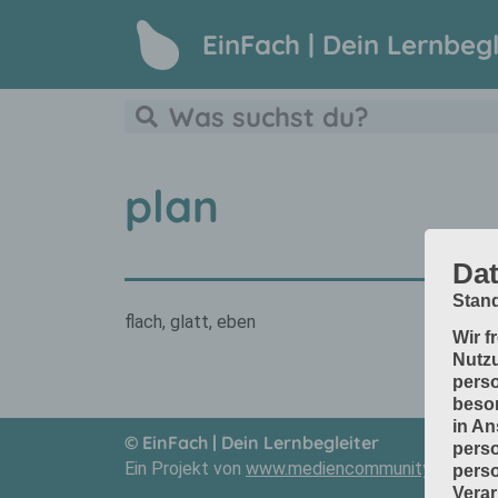
EinFach | Dein Lernbegl
plan
Dat
Stand
flach, glatt, eben
Wir f
Nutzu
perso
beson
in An
© EinFach | Dein Lernbegleiter
perso
Ein Projekt von
www.mediencommunity.de
und
perso
Verar