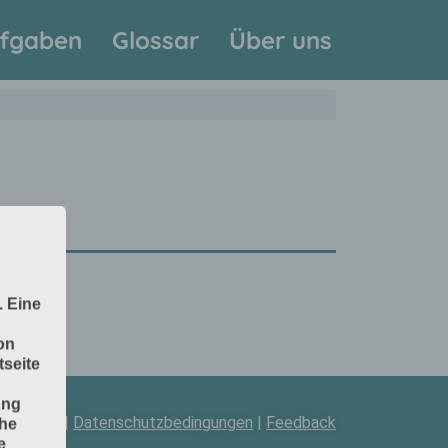
fgaben
Glossar
Über uns
. Eine
on
seite
ung
pressum
|
Datenschutzbedingungen
|
Feedback
che
e