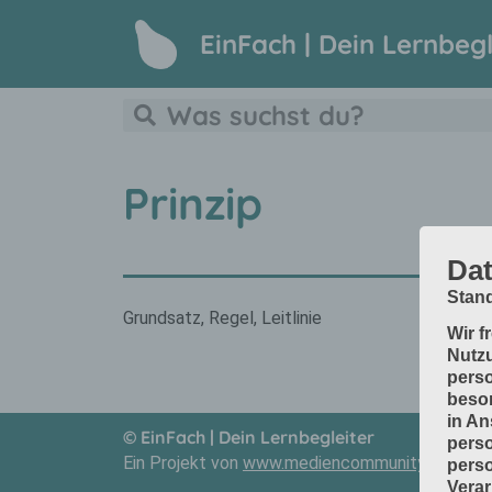
EinFach | Dein Lernbegl
Prinzip
Dat
Stand
Grundsatz, Regel, Leitlinie
Wir f
Nutzu
perso
beson
in An
© EinFach | Dein Lernbegleiter
perso
Ein Projekt von
www.mediencommunity.de
und
perso
Verar