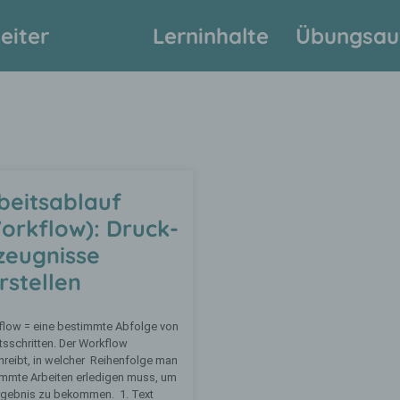
eiter
Lerninhalte
Übungsau
beitsablauf
orkflow): Druck-
zeugnisse
rstellen
flow = eine bestimmte Abfolge von
tsschritten. Der Workflow
reibt, in welcher Reihenfolge man
mmte Arbeiten erledigen muss, um
rgebnis zu bekommen. 1. Text