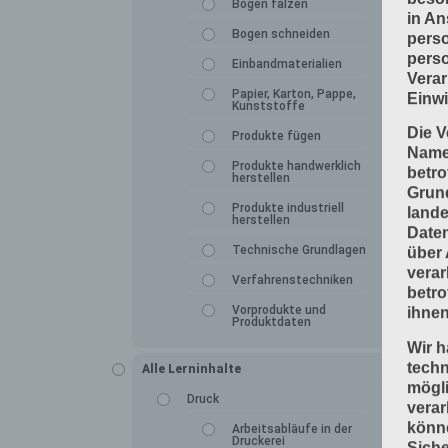
Bogen falzen
in An
Bogen schneiden
perso
perso
Einbandmaterialien
Verar
Papier, Karton, Pappe,
Einwi
Kunststoffe
Die V
Produkte fügen
Namen
Produkte handwerklich
betro
herstellen
Grun
Produkte industriell
lande
herstellen
Daten
Technische Grundlagen
über 
verar
Verfahrenstechniken
betro
Vorprodukte und
ihnen
Produktdaten
Wir h
tech
Alle Lerninhalte
mögli
Druck
verar
könne
Arbeitsabläufe in der
Druckerei
Siche