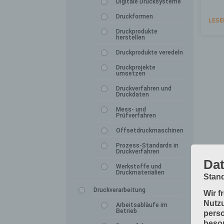
Digitale Drucksysteme
Druckformen
LESE
Druckprodukte
herstellen
Druckprodukte veredeln
Druckprojekte
umsetzen
Druckverfahren und
Druckdaten
Mess- und
Prüfverfahren
Offsetdruckmaschinen
Prozess-Standards in
Druckverfahren
Dat
Werkstoffe und
Druckmaterialien
Stand
Druckverarbeitung
Wir f
Nutzu
Arbeitsabläufe im
Betrieb
perso
beson