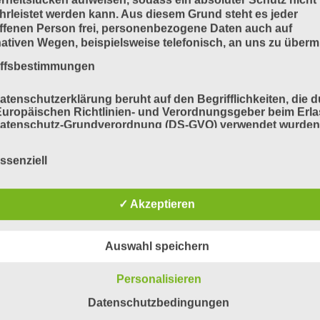
rleistet werden kann. Aus diesem Grund steht es jeder
ffenen Person frei, personenbezogene Daten auch auf
nativen Wegen, beispielsweise telefonisch, an uns zu übermi
iffsbestimmungen
atenschutzerklärung beruht auf den Begrifflichkeiten, die 
uropäischen Richtlinien- und Verordnungsgeber beim Erla
Datenschutz-Grundverordnung (DS-GVO) verwendet wurden
e Datenschutzerklärung soll sowohl für die Öffentlichkeit a
für unsere Kunden und Geschäftspartner einfach lesbar u
ssenziell
ändlich sein. Um dies zu gewährleisten, möchten wir vorab 
ndeten Begrifflichkeiten erläutern.
erwenden in dieser Datenschutzerklärung unter anderem di
✓ Akzeptieren
nden Begriffe:
Auswahl speichern
a) personenbezogene Daten
Personalisieren
Datenschutzbedingungen
Personenbezogene Daten sind alle Informationen, die sich 
eine identifizierte oder identifizierbare natürliche Person (im