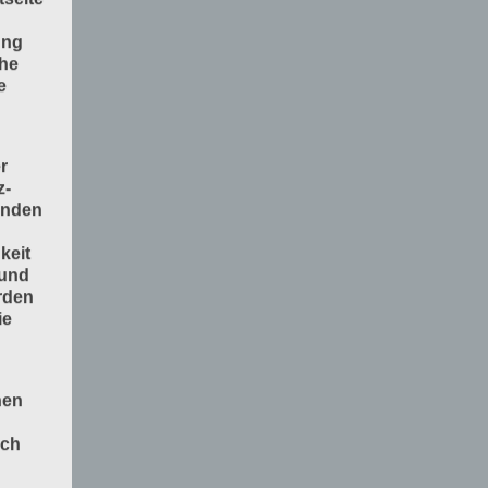
ung
che
e
r
z-
enden
keit
 und
rden
ie
nen
och