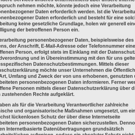
spruch nehmen möchte, könnte jedoch eine Verarbeitung
nenbezogener Daten erforderlich werden. Ist die Verarbeit
nenbezogener Daten erforderlich und besteht für eine sol
beitung keine gesetzliche Grundlage, holen wir generell ein
lligung der betroffenen Person ein.
erarbeitung personenbezogener Daten, beispielsweise des
s, der Anschrift, E-Mail-Adresse oder Telefonnummer eine
ffenen Person, erfolgt stets im Einklang mit der Datenschut
dverordnung und in Übereinstimmung mit den für uns gelt
sspezifischen Datenschutzbestimmungen. Mittels dieser
schutzerklärung möchte unser Unternehmen die Öffentlich
Art, Umfang und Zweck der von uns erhobenen, genutzten
beiteten personenbezogenen Daten informieren. Ferner we
ffene Personen mittels dieser Datenschutzerklärung über d
 zustehenden Rechte aufgeklärt.
aben als für die Verarbeitung Verantwortlicher zahlreiche
nische und organisatorische Maßnahmen umgesetzt, um ei
chst lückenlosen Schutz der über diese Internetseite
beiteten personenbezogenen Daten sicherzustellen. Denn
n Internetbasierte Datenübertragungen grundsätzlich
rheitslücken aufweisen, sodass ein absoluter Schutz nicht