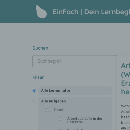
EinFach | Dein Lernbegl
Suchen
Ar
(W
Filter
Er
he
Alle Lerninhalte
Alle Aufgaben
Work
Druck
Arbei
besch
Arbeitsabläufe in der
Druckerei
besti
ein E