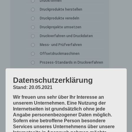
Druckformen
Druckprodukte herstellen
Druckprodukte veredeln
Druckprojekte umsetzen
Druckverfahren und Druckdaten
Mess- und Prüfverfahren
Offsetdruckmaschinen
Prozess-Standards in Druckverfahren
Werkstoffe und Druckmaterialien
Datenschutzerklärung
Druckverarbeitung
Stand: 20.05.2021
Arbeitsabläufe im Betrieb
Wir freuen uns sehr über Ihr Interesse an
Bogen falzen
unserem Unternehmen. Eine Nutzung der
Bogen schneiden
Internetseiten ist grundsätzlich ohne jede
Angabe personenbezogener Daten möglich.
Einbandmaterialien
Sofern eine betroffene Person besondere
Papier, Karton, Pappe, Kunststoffe
Services unseres Unternehmens über unsere