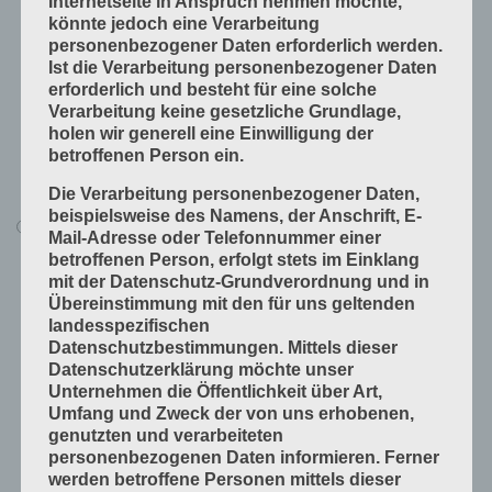
Internetseite in Anspruch nehmen möchte,
Produkte fügen
könnte jedoch eine Verarbeitung
Produkte handwerklich herstellen
personenbezogener Daten erforderlich werden.
Ist die Verarbeitung personenbezogener Daten
Produkte industriell herstellen
erforderlich und besteht für eine solche
Technische Grundlagen
Verarbeitung keine gesetzliche Grundlage,
holen wir generell eine Einwilligung der
Verfahrenstechniken
betroffenen Person ein.
Vorprodukte und Produktdaten
Die Verarbeitung personenbezogener Daten,
beispielsweise des Namens, der Anschrift, E-
Alle Lerninhalte
Mail-Adresse oder Telefonnummer einer
betroffenen Person, erfolgt stets im Einklang
Druck
mit der Datenschutz-Grundverordnung und in
Arbeitsabläufe in der Druckerei
Übereinstimmung mit den für uns geltenden
landesspezifischen
Digitale Drucksysteme
Datenschutzbestimmungen. Mittels dieser
Druckformen
Datenschutzerklärung möchte unser
Unternehmen die Öffentlichkeit über Art,
Druckprodukte herstellen
Umfang und Zweck der von uns erhobenen,
Druckprodukte veredeln
genutzten und verarbeiteten
personenbezogenen Daten informieren. Ferner
Druckprojekte umsetzen
werden betroffene Personen mittels dieser
Druckverfahren und Druckdaten