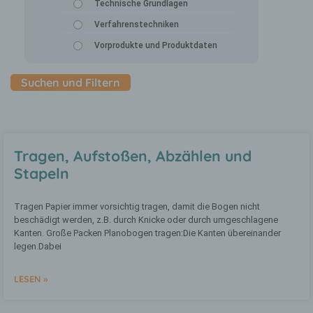
Technische Grundlagen
Richtlinien- und Verordnungsgeber beim
Erlass der Datenschutz-Grundverordnung (DS-
Verfahrenstechniken
GVO) verwendet wurden. Unsere
Datenschutzerklärung soll sowohl für die
Vorprodukte und Produktdaten
Öffentlichkeit als auch für unsere Kunden und
Geschäftspartner einfach lesbar und
verständlich sein. Um dies zu gewährleisten,
möchten wir vorab die verwendeten
Begrifflichkeiten erläutern.
Wir verwenden in dieser Datenschutzerklärung
unter anderem die folgenden Begriffe:
Tragen, Aufstoßen, Abzählen und
Stapeln
a) personenbezogene Daten
Tragen Papier immer vorsichtig tragen, damit die Bogen nicht
beschädigt werden, z.B. durch Knicke oder durch umgeschlagene
Personenbezogene Daten sind alle
Kanten. Große Packen Planobogen tragen:Die Kanten übereinander
Informationen, die sich auf eine
legen.Dabei
identifizierte oder identifizierbare
natürliche Person (im Folgenden
LESEN »
„betroffene Person") beziehen. Als
identifizierbar wird eine natürliche Person
angesehen, die direkt oder indirekt,