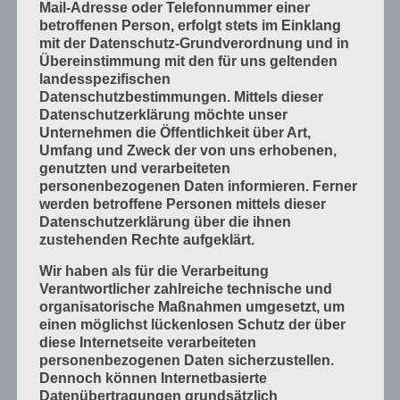
Mail-Adresse oder Telefonnummer einer
betroffenen Person, erfolgt stets im Einklang
Mess- und Prüfverfahren
mit der Datenschutz-Grundverordnung und in
Offsetdruckmaschinen
Übereinstimmung mit den für uns geltenden
landesspezifischen
Prozess-Standards in Druckverfahren
Datenschutzbestimmungen. Mittels dieser
Verfahrenstechniken
Datenschutzerklärung möchte unser
Unternehmen die Öffentlichkeit über Art,
Werkstoffe und Druckmaterialien
Umfang und Zweck der von uns erhobenen,
Druckverarbeitung
genutzten und verarbeiteten
personenbezogenen Daten informieren. Ferner
Arbeitsabläufe im Betrieb
werden betroffene Personen mittels dieser
Bogen falzen
Datenschutzerklärung über die ihnen
zustehenden Rechte aufgeklärt.
Bogen schneiden
Wir haben als für die Verarbeitung
Einbandmaterialien
Verantwortlicher zahlreiche technische und
Papier, Karton, Pappe, Kunststoffe
organisatorische Maßnahmen umgesetzt, um
einen möglichst lückenlosen Schutz der über
Produkte fügen
diese Internetseite verarbeiteten
Produkte handwerklich herstellen
personenbezogenen Daten sicherzustellen.
Dennoch können Internetbasierte
Produkte industriell herstellen
Datenübertragungen grundsätzlich