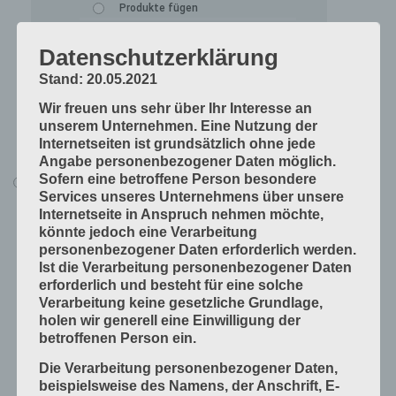
Produkte fügen
Produkte handwerklich herstellen
Datenschutzerklärung
Produkte industriell herstellen
Stand: 20.05.2021
Technische Grundlagen
Wir freuen uns sehr über Ihr Interesse an
Verfahrenstechniken
unserem Unternehmen. Eine Nutzung der
Vorprodukte und Produktdaten
Internetseiten ist grundsätzlich ohne jede
Angabe personenbezogener Daten möglich.
Sofern eine betroffene Person besondere
Alle Lerninhalte
Services unseres Unternehmens über unsere
Druck
Internetseite in Anspruch nehmen möchte,
könnte jedoch eine Verarbeitung
Arbeitsabläufe in der Druckerei
personenbezogener Daten erforderlich werden.
Digitale Drucksysteme
Ist die Verarbeitung personenbezogener Daten
erforderlich und besteht für eine solche
Druckformen
Verarbeitung keine gesetzliche Grundlage,
Druckprodukte herstellen
holen wir generell eine Einwilligung der
betroffenen Person ein.
Druckprodukte veredeln
Die Verarbeitung personenbezogener Daten,
Druckprojekte umsetzen
beispielsweise des Namens, der Anschrift, E-
Druckverfahren und Druckdaten