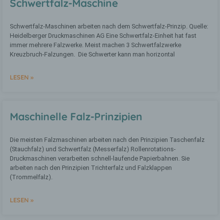
Schwertfalz-Maschine
Schwertfalz-Maschinen arbeiten nach dem Schwertfalz-Prinzip. Quelle:
Heidelberger Druckmaschinen AG Eine Schwertfalz-Einheit hat fast
a) personenbezogene Daten
immer mehrere Falzwerke. Meist machen 3 Schwertfalzwerke
Kreuzbruch-Falzungen. Die Schwerter kann man horizontal
Personenbezogene Daten sind alle
Informationen, die sich auf eine
LESEN »
identifizierte oder identifizierbare
natürliche Person (im Folgenden
„betroffene Person") beziehen. Als
identifizierbar wird eine natürliche Person
Maschinelle Falz-Prinzipien
angesehen, die direkt oder indirekt,
insbesondere mittels Zuordnung zu einer
Kennung wie einem Namen, zu einer
Die meisten Falzmaschinen arbeiten nach den Prinzipien Taschenfalz
Kennnummer, zu Standortdaten, zu einer
(Stauchfalz) und Schwertfalz (Messerfalz) Rollenrotations-
Online-Kennung oder zu einem oder
mehreren besonderen Merkmalen, die
Druckmaschinen verarbeiten schnell-laufende Papierbahnen. Sie
Ausdruck der physischen,
arbeiten nach den Prinzipien Trichterfalz und Falzklappen
physiologischen, genetischen,
(Trommelfalz).
psychischen, wirtschaftlichen, kulturellen
oder sozialen Identität dieser natürlichen
LESEN »
Person sind, identifiziert werden kann.