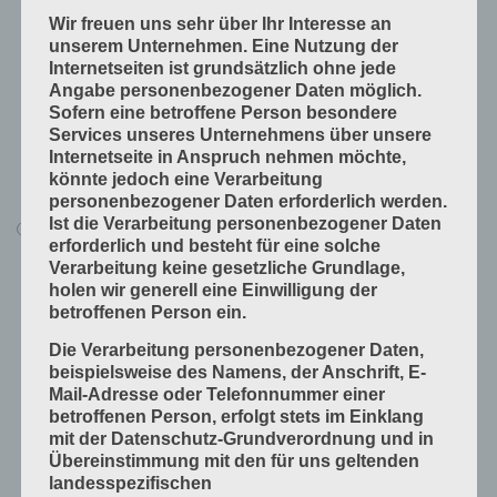
Produkte fügen
Wir freuen uns sehr über Ihr Interesse an
Produkte handwerklich herstellen
unserem Unternehmen. Eine Nutzung der
Internetseiten ist grundsätzlich ohne jede
Produkte industriell herstellen
Angabe personenbezogener Daten möglich.
Technische Grundlagen
Sofern eine betroffene Person besondere
Services unseres Unternehmens über unsere
Verfahrenstechniken
Internetseite in Anspruch nehmen möchte,
Vorprodukte und Produktdaten
könnte jedoch eine Verarbeitung
personenbezogener Daten erforderlich werden.
Ist die Verarbeitung personenbezogener Daten
Alle Lerninhalte
erforderlich und besteht für eine solche
Druck
Verarbeitung keine gesetzliche Grundlage,
holen wir generell eine Einwilligung der
Arbeitsabläufe in der Druckerei
betroffenen Person ein.
Digitale Drucksysteme
Die Verarbeitung personenbezogener Daten,
Druckformen
beispielsweise des Namens, der Anschrift, E-
Mail-Adresse oder Telefonnummer einer
Druckprodukte herstellen
betroffenen Person, erfolgt stets im Einklang
Druckprodukte veredeln
mit der Datenschutz-Grundverordnung und in
Übereinstimmung mit den für uns geltenden
Druckprojekte umsetzen
landesspezifischen
Druckverfahren und Druckdaten