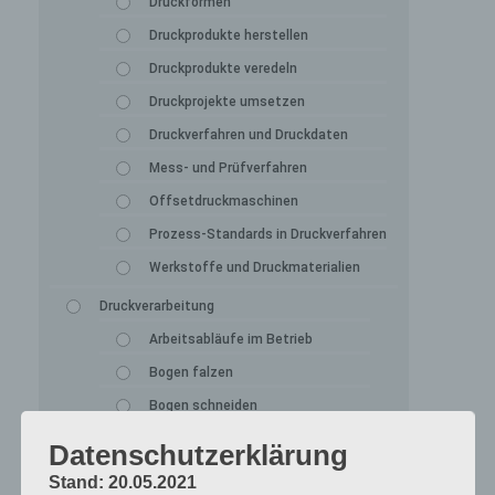
Druckformen
Druckprodukte herstellen
Druckprodukte veredeln
Druckprojekte umsetzen
Druckverfahren und Druckdaten
Mess- und Prüfverfahren
Offsetdruckmaschinen
Prozess-Standards in Druckverfahren
Werkstoffe und Druckmaterialien
Druckverarbeitung
Arbeitsabläufe im Betrieb
Bogen falzen
Bogen schneiden
Einbandmaterialien
Datenschutzerklärung
Papier, Karton, Pappe, Kunststoffe
Stand: 20.05.2021