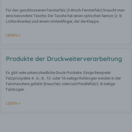
Personenbezogene Daten sind alle
Für den geschlossenen Fensterfalz (3-Bruch-Fensterfalz) braucht man
Informationen, die sich auf eine
eine besondere Tasche. Die Tasche hat einen optischen Sensor (z. B.
identifizierte oder identifizierbare
Lichtschranke) und einem Umlenkfinger, der die Klappe
natürliche Person (im Folgenden
„betroffene Person") beziehen. Als
identifizierbar wird eine natürliche Person
LESEN »
angesehen, die direkt oder indirekt,
insbesondere mittels Zuordnung zu einer
Kennung wie einem Namen, zu einer
Kennnummer, zu Standortdaten, zu einer
Produkte der Druckweiterverarbeitung
Online-Kennung oder zu einem oder
mehreren besonderen Merkmalen, die
Ausdruck der physischen,
Es gibt viele unterschiedliche Druck-Produkte. Einige Beispiele:
physiologischen, genetischen,
Falzprospekte 4-, 6-, 8-, 12- oder 16-seitige Rohbogen werden in der
psychischen, wirtschaftlichen, kulturellen
Falzmaschine gefalzt (Kreuzfalz oder/und Parallelfalz). 8-seitige
oder sozialen Identität dieser natürlichen
Falzbogen
Person sind, identifiziert werden kann.
LESEN »
b) betroffene Person
Betroffene Person ist jede identifizierte
oder identifizierbare natürliche Person,