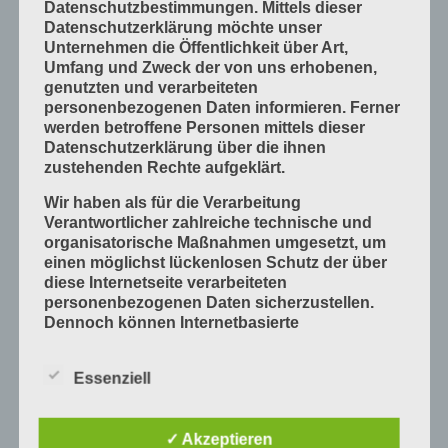
Datenschutzbestimmungen. Mittels dieser
Datenschutzerklärung möchte unser
Mess- und Prüfverfahren
Unternehmen die Öffentlichkeit über Art,
Offsetdruckmaschinen
Umfang und Zweck der von uns erhobenen,
genutzten und verarbeiteten
Prozess-Standards in Druckverfahren
personenbezogenen Daten informieren. Ferner
Verfahrenstechniken
werden betroffene Personen mittels dieser
Datenschutzerklärung über die ihnen
Werkstoffe und Druckmaterialien
zustehenden Rechte aufgeklärt.
Druckverarbeitung
Wir haben als für die Verarbeitung
Arbeitsabläufe im Betrieb
Verantwortlicher zahlreiche technische und
organisatorische Maßnahmen umgesetzt, um
Bogen falzen
einen möglichst lückenlosen Schutz der über
Bogen schneiden
diese Internetseite verarbeiteten
personenbezogenen Daten sicherzustellen.
Einbandmaterialien
Dennoch können Internetbasierte
Papier, Karton, Pappe, Kunststoffe
Datenübertragungen grundsätzlich
Sicherheitslücken aufweisen, sodass ein
Produkte fügen
Essenziell
absoluter Schutz nicht gewährleistet werden
Produkte handwerklich herstellen
kann. Aus diesem Grund steht es jeder
betroffenen Person frei, personenbezogene
Produkte industriell herstellen
✓ Akzeptieren
Daten auch auf alternativen Wegen,