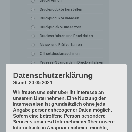
Druckformen
Druckprodukte herstellen
Druckprodukte veredeln
Druckprojekte umsetzen
Druckverfahren und Druckdaten
Mess- und Prüfverfahren
Offsetdruckmaschinen
Prozess-Standards in Druckverfahren
Werkstoffe und Druckmaterialien
Datenschutzerklärung
Druckverarbeitung
Stand: 20.05.2021
Arbeitsabläufe im Betrieb
Wir freuen uns sehr über Ihr Interesse an
unserem Unternehmen. Eine Nutzung der
Bogen falzen
Internetseiten ist grundsätzlich ohne jede
Bogen schneiden
Angabe personenbezogener Daten möglich.
Sofern eine betroffene Person besondere
Einbandmaterialien
Services unseres Unternehmens über unsere
Papier, Karton, Pappe, Kunststoffe
Internetseite in Anspruch nehmen möchte,