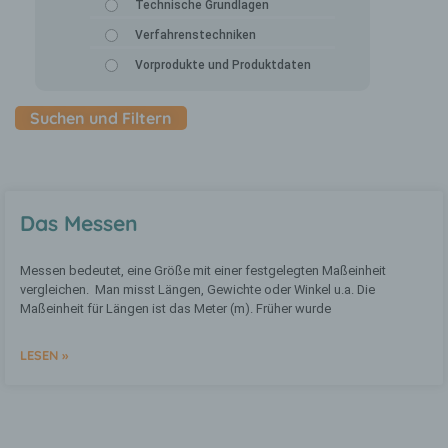
Technische Grundlagen
Erlass der Datenschutz-Grundverordnung (DS-
GVO) verwendet wurden. Unsere
Verfahrenstechniken
Datenschutzerklärung soll sowohl für die
Öffentlichkeit als auch für unsere Kunden und
Vorprodukte und Produktdaten
Geschäftspartner einfach lesbar und
verständlich sein. Um dies zu gewährleisten,
möchten wir vorab die verwendeten
Begrifflichkeiten erläutern.
Wir verwenden in dieser Datenschutzerklärung
unter anderem die folgenden Begriffe:
Das Messen
a) personenbezogene Daten
Messen bedeutet, eine Größe mit einer festgelegten Maßeinheit
vergleichen. Man misst Längen, Gewichte oder Winkel u.a. Die
Maßeinheit für Längen ist das Meter (m). Früher wurde
Personenbezogene Daten sind alle
Informationen, die sich auf eine
identifizierte oder identifizierbare
LESEN »
natürliche Person (im Folgenden
„betroffene Person") beziehen. Als
identifizierbar wird eine natürliche Person
angesehen, die direkt oder indirekt,
insbesondere mittels Zuordnung zu einer