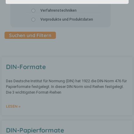
Technische Grundlagen
Die Datenschutzerklärung beruht auf den
Verfahrenstechniken
Begrifflichkeiten, die durch den Europäischen
Vorprodukte und Produktdaten
Richtlinien- und Verordnungsgeber beim
Erlass der Datenschutz-Grundverordnung (DS-
GVO) verwendet wurden. Unsere
Datenschutzerklärung soll sowohl für die
Öffentlichkeit als auch für unsere Kunden und
Geschäftspartner einfach lesbar und
verständlich sein. Um dies zu gewährleisten,
möchten wir vorab die verwendeten
Begrifflichkeiten erläutern.
DIN-Formate
Wir verwenden in dieser Datenschutzerklärung
unter anderem die folgenden Begriffe:
Das Deutsche Institut für Normung (DIN) hat 1922 die DIN-Norm 476 für
Papierformate festgelegt. In dieser DIN Norm sind Reihen festgelegt.
Die 3 wichtigsten Format-Reihen
a) personenbezogene Daten
LESEN »
Personenbezogene Daten sind alle
Informationen, die sich auf eine
identifizierte oder identifizierbare
DIN-Papierformate
natürliche Person (im Folgenden