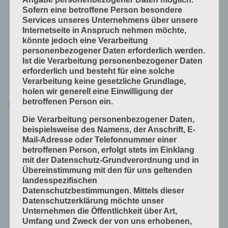
Angabe personenbezogener Daten möglich.
Produkte fügen
Sofern eine betroffene Person besondere
Services unseres Unternehmens über unsere
Produkte handwerklich herstellen
Internetseite in Anspruch nehmen möchte,
Produkte industriell herstellen
könnte jedoch eine Verarbeitung
personenbezogener Daten erforderlich werden.
Technische Grundlagen
Ist die Verarbeitung personenbezogener Daten
Verfahrenstechniken
erforderlich und besteht für eine solche
Verarbeitung keine gesetzliche Grundlage,
Vorprodukte und Produktdaten
holen wir generell eine Einwilligung der
betroffenen Person ein.
Alle Lerninhalte
Die Verarbeitung personenbezogener Daten,
Druck
beispielsweise des Namens, der Anschrift, E-
Arbeitsabläufe in der Druckerei
Mail-Adresse oder Telefonnummer einer
betroffenen Person, erfolgt stets im Einklang
Digitale Drucksysteme
mit der Datenschutz-Grundverordnung und in
Druckformen
Übereinstimmung mit den für uns geltenden
landesspezifischen
Druckprodukte herstellen
Datenschutzbestimmungen. Mittels dieser
Druckprodukte veredeln
Datenschutzerklärung möchte unser
Unternehmen die Öffentlichkeit über Art,
Druckprojekte umsetzen
Umfang und Zweck der von uns erhobenen,
Druckverfahren und Druckdaten