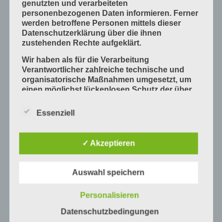
genutzten und verarbeiteten
personenbezogenen Daten informieren. Ferner
Mess- und Prüfverfahren
werden betroffene Personen mittels dieser
Offsetdruckmaschinen
Datenschutzerklärung über die ihnen
zustehenden Rechte aufgeklärt.
Prozess-Standards in Druckverfahren
Verfahrenstechniken
Wir haben als für die Verarbeitung
Verantwortlicher zahlreiche technische und
Werkstoffe und Druckmaterialien
organisatorische Maßnahmen umgesetzt, um
einen möglichst lückenlosen Schutz der über
Druckverarbeitung
diese Internetseite verarbeiteten
Arbeitsabläufe im Betrieb
personenbezogenen Daten sicherzustellen.
Essenziell
Dennoch können Internetbasierte
Bogen falzen
Datenübertragungen grundsätzlich
Bogen schneiden
Sicherheitslücken aufweisen, sodass ein
✓ Akzeptieren
absoluter Schutz nicht gewährleistet werden
Einbandmaterialien
kann. Aus diesem Grund steht es jeder
Papier, Karton, Pappe, Kunststoffe
betroffenen Person frei, personenbezogene
Auswahl speichern
Daten auch auf alternativen Wegen,
Produkte fügen
beispielsweise telefonisch, an uns zu
Personalisieren
Produkte handwerklich herstellen
übermitteln.
Produkte industriell herstellen
Datenschutzbedingungen
Begriffsbestimmungen