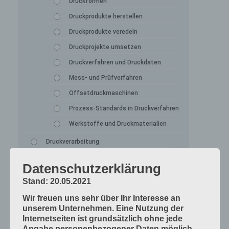
Druckformen
Druckprodukte herstellen
Druckprodukte veredeln
Druckprojekte umsetzen
Druckverfahren und Druckdaten
Mess- und Prüfverfahren
Offsetdruckmaschinen
Prozess-Standards in Druckverfahren
Werkstoffe und Druckmaterialien
Druckverarbeitung
Arbeitsabläufe im Betrieb
Datenschutzerklärung
Bogen falzen
Stand: 20.05.2021
Bogen schneiden
Wir freuen uns sehr über Ihr Interesse an
Einbandmaterialien
unserem Unternehmen. Eine Nutzung der
Internetseiten ist grundsätzlich ohne jede
Papier, Karton, Pappe, Kunststoffe