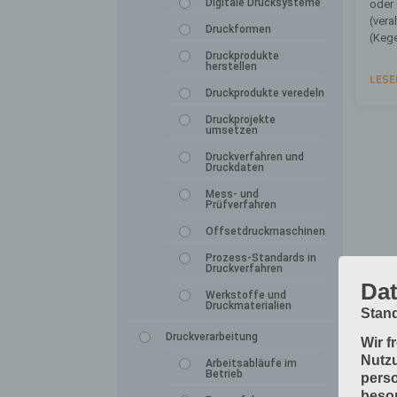
Digitale Drucksysteme
oder 
(vera
Druckformen
(Kege
Druckprodukte
herstellen
LESE
Druckprodukte veredeln
Druckprojekte
umsetzen
Druckverfahren und
Druckdaten
Mess- und
Prüfverfahren
Offsetdruckmaschinen
Prozess-Standards in
Druckverfahren
Dat
Werkstoffe und
Druckmaterialien
Stand
Druckverarbeitung
Wir f
Nutzu
Arbeitsabläufe im
Betrieb
perso
beson