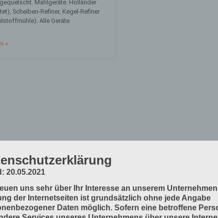
gequetscht. Mahlgeräte: Holländer
ltet), Scheiben-Refiner, Kegel-Refiner
lstoffmühle). Alle Geräte
N »
enschutzerklärung
: 20.05.2021
reuen uns sehr über Ihr Interesse an unserem Unternehmen
ng der Internetseiten ist grundsätzlich ohne jede Angabe
nenbezogener Daten möglich. Sofern eine betroffene Pers
dere Services unseres Unternehmens über unsere Internet