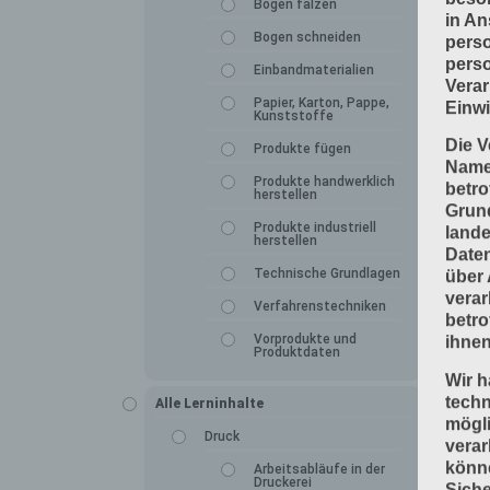
Bogen falzen
in An
Bogen schneiden
perso
perso
Einbandmaterialien
Verar
Papier, Karton, Pappe,
Einwi
Kunststoffe
Die V
Produkte fügen
Namen
Produkte handwerklich
betro
herstellen
Grun
Produkte industriell
lande
herstellen
Daten
Technische Grundlagen
über 
verar
Verfahrenstechniken
betro
Vorprodukte und
ihnen
Produktdaten
Wir h
tech
Alle Lerninhalte
mögli
Druck
verar
könne
Arbeitsabläufe in der
Druckerei
Siche