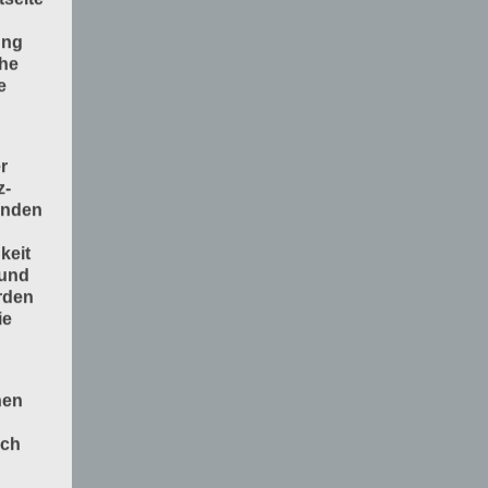
ung
che
e
r
z-
enden
keit
 und
rden
ie
nen
och