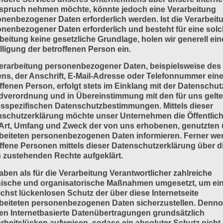
spruch nehmen möchte, könnte jedoch eine Verarbeitung
nenbezogener Daten erforderlich werden. Ist die Verarbeit
nenbezogener Daten erforderlich und besteht für eine sol
beitung keine gesetzliche Grundlage, holen wir generell ein
lligung der betroffenen Person ein.
erarbeitung personenbezogener Daten, beispielsweise des
s, der Anschrift, E-Mail-Adresse oder Telefonnummer eine
ffenen Person, erfolgt stets im Einklang mit der Datenschut
dverordnung und in Übereinstimmung mit den für uns gelt
sspezifischen Datenschutzbestimmungen. Mittels dieser
schutzerklärung möchte unser Unternehmen die Öffentlich
Art, Umfang und Zweck der von uns erhobenen, genutzten
beiteten personenbezogenen Daten informieren. Ferner we
ffene Personen mittels dieser Datenschutzerklärung über d
 zustehenden Rechte aufgeklärt.
aben als für die Verarbeitung Verantwortlicher zahlreiche
nische und organisatorische Maßnahmen umgesetzt, um ei
chst lückenlosen Schutz der über diese Internetseite
beiteten personenbezogenen Daten sicherzustellen. Denn
n Internetbasierte Datenübertragungen grundsätzlich
rheitslücken aufweisen, sodass ein absoluter Schutz nicht