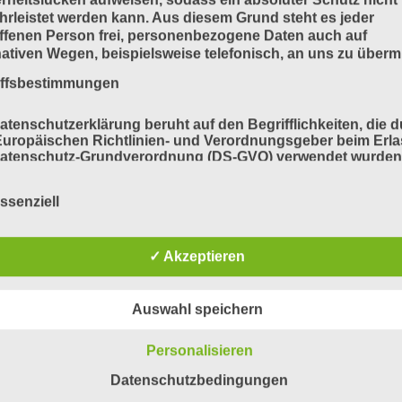
rleistet werden kann. Aus diesem Grund steht es jeder
ffenen Person frei, personenbezogene Daten auch auf
nativen Wegen, beispielsweise telefonisch, an uns zu übermi
iffsbestimmungen
atenschutzerklärung beruht auf den Begrifflichkeiten, die 
uropäischen Richtlinien- und Verordnungsgeber beim Erla
Datenschutz-Grundverordnung (DS-GVO) verwendet wurden
e Datenschutzerklärung soll sowohl für die Öffentlichkeit a
für unsere Kunden und Geschäftspartner einfach lesbar u
ssenziell
ändlich sein. Um dies zu gewährleisten, möchten wir vorab 
ndeten Begrifflichkeiten erläutern.
erwenden in dieser Datenschutzerklärung unter anderem di
✓ Akzeptieren
nden Begriffe:
Auswahl speichern
a) personenbezogene Daten
Personalisieren
Datenschutzbedingungen
Personenbezogene Daten sind alle Informationen, die sich 
eine identifizierte oder identifizierbare natürliche Person (im