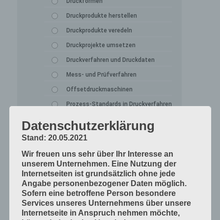
Druckformen
Druckprodukte herstellen
Druckprodukte veredeln
Druckprojekte umsetzen
Druckverfahren und Druckdaten
Mess- und Prüfverfahren
Offsetdruckmaschinen
Prozess-Standards in Druckverfahren
Werkstoffe und Druckmaterialien
Datenschutzerklärung
Druckverarbeitung
Stand: 20.05.2021
Arbeitsabläufe im Betrieb
Wir freuen uns sehr über Ihr Interesse an
unserem Unternehmen. Eine Nutzung der
Bogen falzen
Internetseiten ist grundsätzlich ohne jede
Bogen schneiden
Angabe personenbezogener Daten möglich.
Sofern eine betroffene Person besondere
Einbandmaterialien
Services unseres Unternehmens über unsere
Papier, Karton, Pappe, Kunststoffe
Internetseite in Anspruch nehmen möchte,