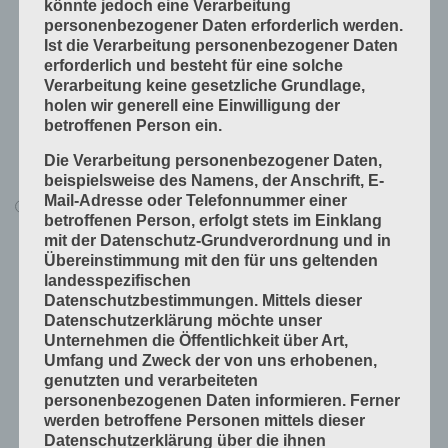
könnte jedoch eine Verarbeitung
Produkte fügen
personenbezogener Daten erforderlich werden.
Produkte handwerklich herstellen
Ist die Verarbeitung personenbezogener Daten
erforderlich und besteht für eine solche
Produkte industriell herstellen
Verarbeitung keine gesetzliche Grundlage,
Technische Grundlagen
holen wir generell eine Einwilligung der
betroffenen Person ein.
Verfahrenstechniken
Die Verarbeitung personenbezogener Daten,
Vorprodukte und Produktdaten
beispielsweise des Namens, der Anschrift, E-
Mail-Adresse oder Telefonnummer einer
Alle Lerninhalte
betroffenen Person, erfolgt stets im Einklang
Druck
mit der Datenschutz-Grundverordnung und in
Übereinstimmung mit den für uns geltenden
Arbeitsabläufe in der Druckerei
landesspezifischen
Digitale Drucksysteme
Datenschutzbestimmungen. Mittels dieser
Datenschutzerklärung möchte unser
Druckformen
Unternehmen die Öffentlichkeit über Art,
Druckprodukte herstellen
Umfang und Zweck der von uns erhobenen,
genutzten und verarbeiteten
Druckprodukte veredeln
personenbezogenen Daten informieren. Ferner
Druckprojekte umsetzen
werden betroffene Personen mittels dieser
Datenschutzerklärung über die ihnen
Druckverfahren und Druckdaten