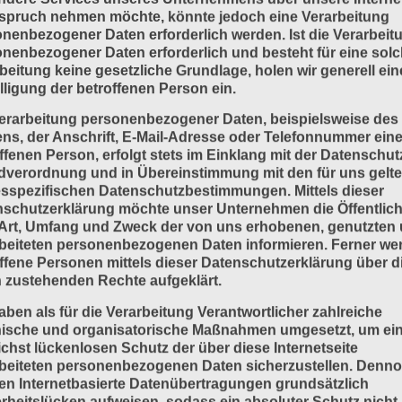
spruch nehmen möchte, könnte jedoch eine Verarbeitung
nenbezogener Daten erforderlich werden. Ist die Verarbeit
nenbezogener Daten erforderlich und besteht für eine sol
beitung keine gesetzliche Grundlage, holen wir generell ein
lligung der betroffenen Person ein.
erarbeitung personenbezogener Daten, beispielsweise des
s, der Anschrift, E-Mail-Adresse oder Telefonnummer eine
ffenen Person, erfolgt stets im Einklang mit der Datenschut
dverordnung und in Übereinstimmung mit den für uns gelt
sspezifischen Datenschutzbestimmungen. Mittels dieser
schutzerklärung möchte unser Unternehmen die Öffentlich
Art, Umfang und Zweck der von uns erhobenen, genutzten
beiteten personenbezogenen Daten informieren. Ferner we
ffene Personen mittels dieser Datenschutzerklärung über d
 zustehenden Rechte aufgeklärt.
aben als für die Verarbeitung Verantwortlicher zahlreiche
nische und organisatorische Maßnahmen umgesetzt, um ei
chst lückenlosen Schutz der über diese Internetseite
beiteten personenbezogenen Daten sicherzustellen. Denn
n Internetbasierte Datenübertragungen grundsätzlich
rheitslücken aufweisen, sodass ein absoluter Schutz nicht