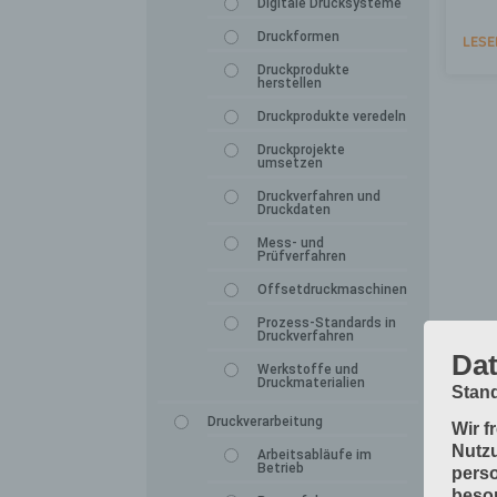
Digitale Drucksysteme
Druckformen
LESE
Druckprodukte
herstellen
Druckprodukte veredeln
Druckprojekte
umsetzen
Druckverfahren und
Druckdaten
Mess- und
Prüfverfahren
Offsetdruckmaschinen
Prozess-Standards in
Druckverfahren
Dat
Werkstoffe und
Druckmaterialien
Stand
Druckverarbeitung
Wir f
Nutzu
Arbeitsabläufe im
Betrieb
perso
beson