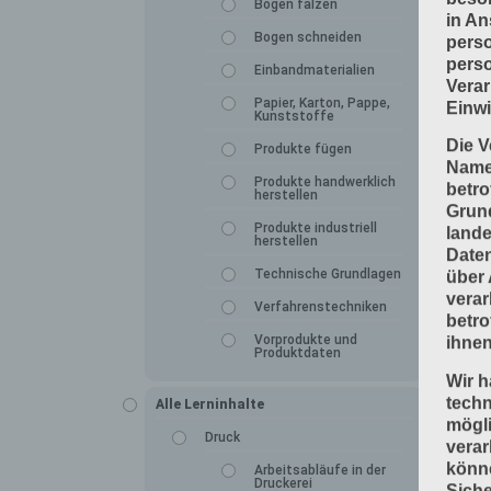
Bogen falzen
in An
Bogen schneiden
perso
perso
Einbandmaterialien
Verar
Papier, Karton, Pappe,
Einwi
Kunststoffe
Die V
Produkte fügen
Namen
Produkte handwerklich
betro
herstellen
Grun
Produkte industriell
lande
herstellen
Daten
Technische Grundlagen
über 
verar
Verfahrenstechniken
betro
Vorprodukte und
ihnen
Produktdaten
Wir h
tech
Alle Lerninhalte
mögli
Druck
verar
könne
Arbeitsabläufe in der
Druckerei
Siche