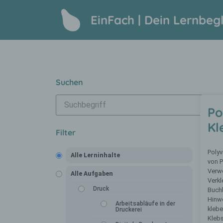
EinFach | Dein Lernbegl
Suchen
Po
Kl
Filter
Polyv
Alle Lerninhalte
von P
Verw
Alle Aufgaben
Verkl
Druck
Buchb
Hinwe
Arbeitsabläufe in der
klebe
Druckerei
Klebs