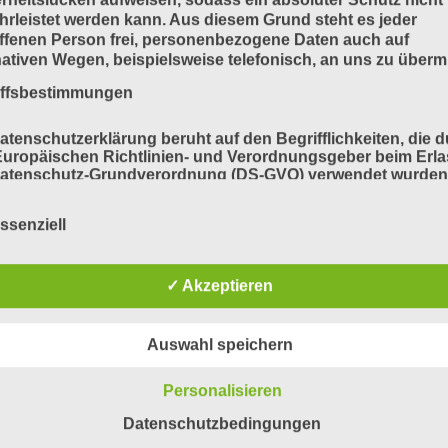
rleistet werden kann. Aus diesem Grund steht es jeder
ffenen Person frei, personenbezogene Daten auch auf
nativen Wegen, beispielsweise telefonisch, an uns zu übermi
iffsbestimmungen
atenschutzerklärung beruht auf den Begrifflichkeiten, die 
uropäischen Richtlinien- und Verordnungsgeber beim Erla
Datenschutz-Grundverordnung (DS-GVO) verwendet wurden
e Datenschutzerklärung soll sowohl für die Öffentlichkeit a
für unsere Kunden und Geschäftspartner einfach lesbar u
ssenziell
ändlich sein. Um dies zu gewährleisten, möchten wir vorab 
ndeten Begrifflichkeiten erläutern.
erwenden in dieser Datenschutzerklärung unter anderem di
✓ Akzeptieren
nden Begriffe:
Auswahl speichern
a) personenbezogene Daten
Personalisieren
Datenschutzbedingungen
Personenbezogene Daten sind alle Informationen, die sich 
eine identifizierte oder identifizierbare natürliche Person (im