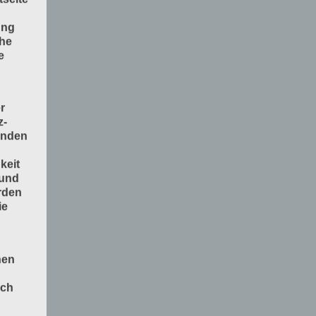
ung
che
e
r
z-
enden
keit
 und
rden
ie
nen
och