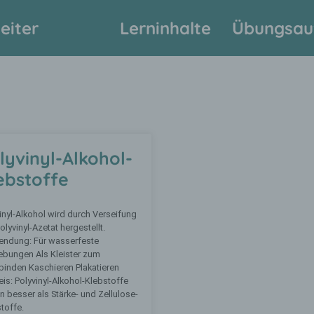
eiter
Lerninhalte
Übungsau
lyvinyl-Alkohol-
ebstoffe
inyl-Alkohol wird durch Verseifung
olyvinyl-Azetat hergestellt.
endung: Für wasserfeste
ebungen Als Kleister zum
inden Kaschieren Plakatieren
is: Polyvinyl-Alkohol-Klebstoffe
n besser als Stärke- und Zellulose-
toffe.