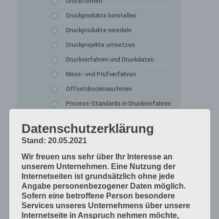
Druckformen
Druckprodukte herstellen
Druckprodukte veredeln
Druckprojekte umsetzen
Druckverfahren und Druckdaten
Mess- und Prüfverfahren
Offsetdruckmaschinen
Prozess-Standards in Druckverfahren
Werkstoffe und Druckmaterialien
Datenschutzerklärung
Druckverarbeitung
Stand: 20.05.2021
Arbeitsabläufe im Betrieb
Wir freuen uns sehr über Ihr Interesse an
Bogen falzen
unserem Unternehmen. Eine Nutzung der
Internetseiten ist grundsätzlich ohne jede
Bogen schneiden
Angabe personenbezogener Daten möglich.
Einbandmaterialien
Sofern eine betroffene Person besondere
Services unseres Unternehmens über unsere
Papier, Karton, Pappe, Kunststoffe
Internetseite in Anspruch nehmen möchte,