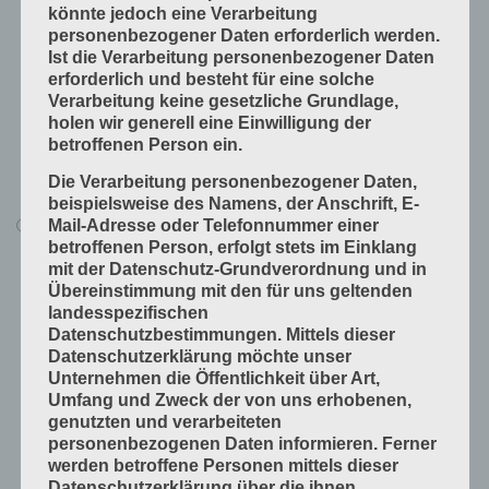
Produkte fügen
könnte jedoch eine Verarbeitung
personenbezogener Daten erforderlich werden.
Produkte handwerklich herstellen
Ist die Verarbeitung personenbezogener Daten
Produkte industriell herstellen
erforderlich und besteht für eine solche
Verarbeitung keine gesetzliche Grundlage,
Technische Grundlagen
holen wir generell eine Einwilligung der
Verfahrenstechniken
betroffenen Person ein.
Vorprodukte und Produktdaten
Die Verarbeitung personenbezogener Daten,
beispielsweise des Namens, der Anschrift, E-
Mail-Adresse oder Telefonnummer einer
Alle Lerninhalte
betroffenen Person, erfolgt stets im Einklang
Druck
mit der Datenschutz-Grundverordnung und in
Übereinstimmung mit den für uns geltenden
Arbeitsabläufe in der Druckerei
landesspezifischen
Digitale Drucksysteme
Datenschutzbestimmungen. Mittels dieser
Datenschutzerklärung möchte unser
Druckformen
Unternehmen die Öffentlichkeit über Art,
Druckprodukte herstellen
Umfang und Zweck der von uns erhobenen,
genutzten und verarbeiteten
Druckprodukte veredeln
personenbezogenen Daten informieren. Ferner
Druckprojekte umsetzen
werden betroffene Personen mittels dieser
Datenschutzerklärung über die ihnen
Druckverfahren und Druckdaten