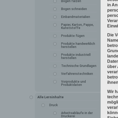
Bogen falzen
in An
Bogen schneiden
perso
perso
Einbandmaterialien
Verar
Papier, Karton, Pappe,
Einwi
Kunststoffe
Die V
Produkte fügen
Namen
Produkte handwerklich
betro
herstellen
Grun
Produkte industriell
lande
herstellen
Daten
Technische Grundlagen
über 
verar
Verfahrenstechniken
betro
Vorprodukte und
ihnen
Produktdaten
Wir h
tech
Alle Lerninhalte
mögli
Druck
verar
könne
Arbeitsabläufe in der
Druckerei
Siche