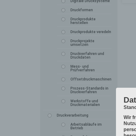
Digitale Drucksysteme
Druckformen
Druckprodukte
herstellen
Druckprodukte veredeln
Druckprojekte
umsetzen
Druckverfahren und
Druckdaten
Mess- und
Prüfverfahren
Offsetdruckmaschinen
Prozess-Standards in
Druckverfahren
Dat
Werkstoffe und
Druckmaterialien
Stand
Druckverarbeitung
Wir f
Nutzu
Arbeitsabläufe im
Betrieb
perso
beson