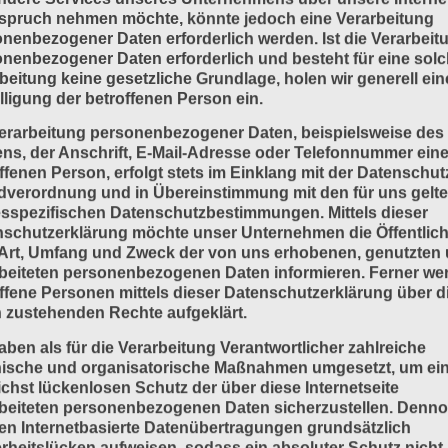
spruch nehmen möchte, könnte jedoch eine Verarbeitung
nenbezogener Daten erforderlich werden. Ist die Verarbeit
nenbezogener Daten erforderlich und besteht für eine sol
beitung keine gesetzliche Grundlage, holen wir generell ein
lligung der betroffenen Person ein.
erarbeitung personenbezogener Daten, beispielsweise des
s, der Anschrift, E-Mail-Adresse oder Telefonnummer eine
ffenen Person, erfolgt stets im Einklang mit der Datenschut
dverordnung und in Übereinstimmung mit den für uns gelt
sspezifischen Datenschutzbestimmungen. Mittels dieser
schutzerklärung möchte unser Unternehmen die Öffentlich
Art, Umfang und Zweck der von uns erhobenen, genutzten
beiteten personenbezogenen Daten informieren. Ferner we
ffene Personen mittels dieser Datenschutzerklärung über d
 zustehenden Rechte aufgeklärt.
aben als für die Verarbeitung Verantwortlicher zahlreiche
nische und organisatorische Maßnahmen umgesetzt, um ei
chst lückenlosen Schutz der über diese Internetseite
beiteten personenbezogenen Daten sicherzustellen. Denn
n Internetbasierte Datenübertragungen grundsätzlich
rheitslücken aufweisen, sodass ein absoluter Schutz nicht