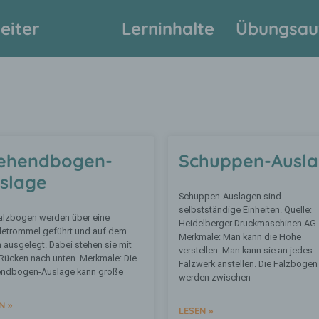
eiter
Lerninhalte
Übungsau
ehendbogen-
Schuppen-Ausl
slage
Schuppen-Auslagen sind
selbstständige Einheiten. Quelle:
alzbogen werden über eine
Heidelberger Druckmaschinen AG
etrommel geführt und auf dem
Merkmale: Man kann die Höhe
 ausgelegt. Dabei stehen sie mit
verstellen. Man kann sie an jedes
ücken nach unten. Merkmale: Die
Falzwerk anstellen. Die Falzbogen
endbogen-Auslage kann große
werden zwischen
N »
LESEN »