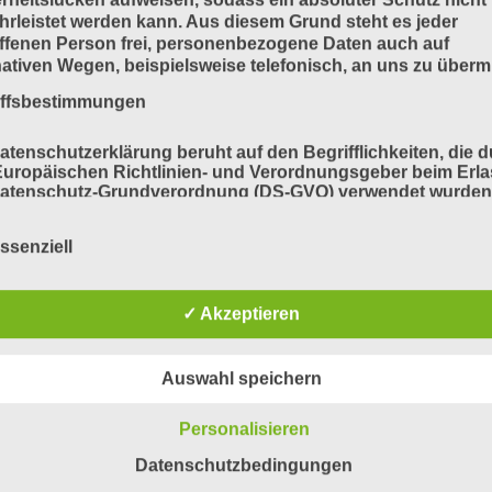
rleistet werden kann. Aus diesem Grund steht es jeder
ffenen Person frei, personenbezogene Daten auch auf
nativen Wegen, beispielsweise telefonisch, an uns zu übermi
iffsbestimmungen
atenschutzerklärung beruht auf den Begrifflichkeiten, die 
uropäischen Richtlinien- und Verordnungsgeber beim Erla
Datenschutz-Grundverordnung (DS-GVO) verwendet wurden
e Datenschutzerklärung soll sowohl für die Öffentlichkeit a
für unsere Kunden und Geschäftspartner einfach lesbar u
ssenziell
ändlich sein. Um dies zu gewährleisten, möchten wir vorab 
ndeten Begrifflichkeiten erläutern.
erwenden in dieser Datenschutzerklärung unter anderem di
✓ Akzeptieren
nden Begriffe:
Auswahl speichern
a) personenbezogene Daten
Personalisieren
Datenschutzbedingungen
Personenbezogene Daten sind alle Informationen, die sich 
eine identifizierte oder identifizierbare natürliche Person (im