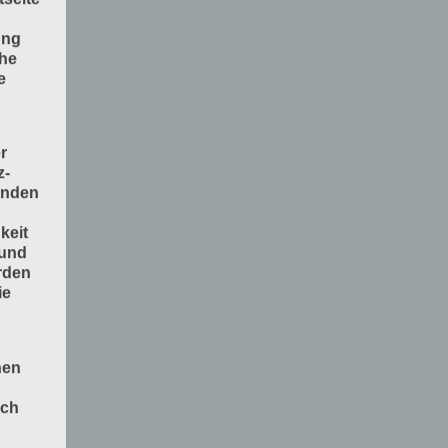
ung
che
e
r
z-
enden
keit
 und
rden
ie
nen
och