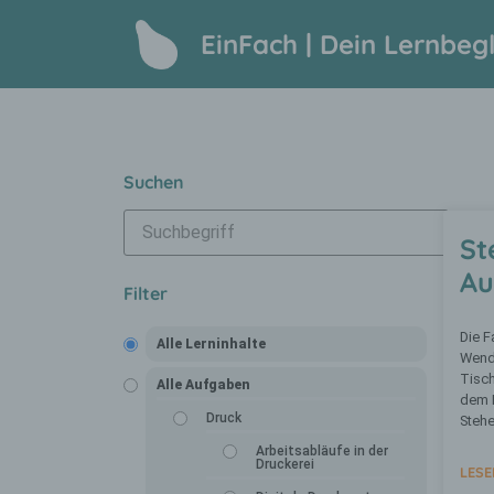
EinFach | Dein Lernbegl
Suchen
St
Au
Filter
Die F
Alle Lerninhalte
Wend
Tisch
Alle Aufgaben
dem R
Druck
Steh
Arbeitsabläufe in der
Druckerei
LESE