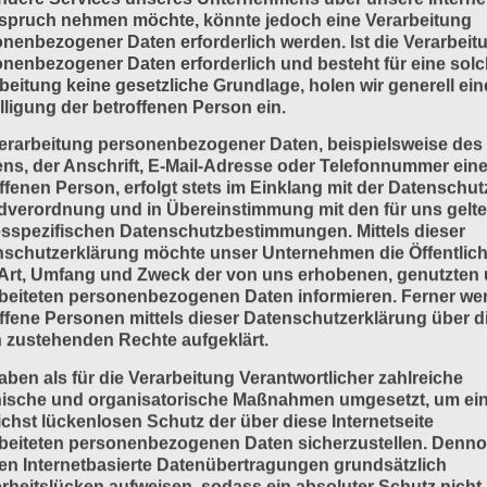
spruch nehmen möchte, könnte jedoch eine Verarbeitung
nenbezogener Daten erforderlich werden. Ist die Verarbeit
nenbezogener Daten erforderlich und besteht für eine sol
beitung keine gesetzliche Grundlage, holen wir generell ein
lligung der betroffenen Person ein.
erarbeitung personenbezogener Daten, beispielsweise des
s, der Anschrift, E-Mail-Adresse oder Telefonnummer eine
ffenen Person, erfolgt stets im Einklang mit der Datenschut
dverordnung und in Übereinstimmung mit den für uns gelt
sspezifischen Datenschutzbestimmungen. Mittels dieser
schutzerklärung möchte unser Unternehmen die Öffentlich
Art, Umfang und Zweck der von uns erhobenen, genutzten
beiteten personenbezogenen Daten informieren. Ferner we
ffene Personen mittels dieser Datenschutzerklärung über d
 zustehenden Rechte aufgeklärt.
aben als für die Verarbeitung Verantwortlicher zahlreiche
nische und organisatorische Maßnahmen umgesetzt, um ei
chst lückenlosen Schutz der über diese Internetseite
beiteten personenbezogenen Daten sicherzustellen. Denn
n Internetbasierte Datenübertragungen grundsätzlich
rheitslücken aufweisen, sodass ein absoluter Schutz nicht