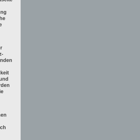
ung
che
e
r
z-
enden
keit
 und
rden
ie
nen
och