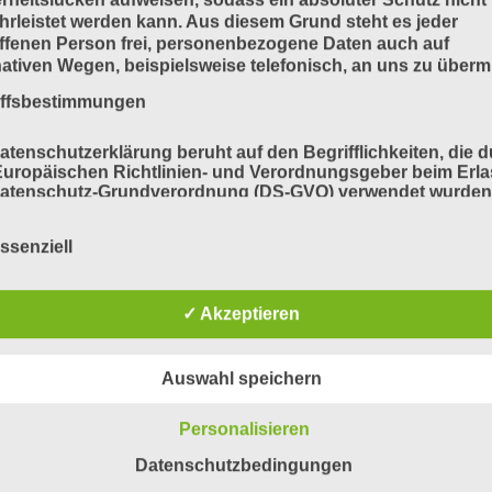
rleistet werden kann. Aus diesem Grund steht es jeder
ffenen Person frei, personenbezogene Daten auch auf
nativen Wegen, beispielsweise telefonisch, an uns zu übermi
iffsbestimmungen
atenschutzerklärung beruht auf den Begrifflichkeiten, die 
uropäischen Richtlinien- und Verordnungsgeber beim Erla
Datenschutz-Grundverordnung (DS-GVO) verwendet wurden
e Datenschutzerklärung soll sowohl für die Öffentlichkeit a
für unsere Kunden und Geschäftspartner einfach lesbar u
ssenziell
ändlich sein. Um dies zu gewährleisten, möchten wir vorab 
ndeten Begrifflichkeiten erläutern.
erwenden in dieser Datenschutzerklärung unter anderem di
✓ Akzeptieren
nden Begriffe:
Auswahl speichern
a) personenbezogene Daten
Personalisieren
Datenschutzbedingungen
Personenbezogene Daten sind alle Informationen, die sich 
eine identifizierte oder identifizierbare natürliche Person (im