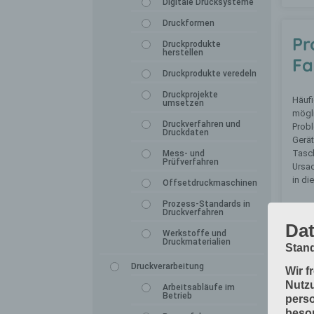
Digitale Drucksysteme
Druckformen
Pr
Druckprodukte
herstellen
Fa
Druckprodukte veredeln
Druckprojekte
Häufi
umsetzen
mögl
Druckverfahren und
Prob
Druckdaten
Gerät
Tasc
Mess- und
Prüfverfahren
Ursa
in di
Offsetdruckmaschinen
Prozess-Standards in
LESE
Druckverfahren
Dat
Werkstoffe und
Druckmaterialien
Stand
Druckverarbeitung
Wir f
Nutzu
Arbeitsabläufe im
Betrieb
perso
beson