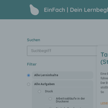
EinFach | Dein Lernbegl
Suchen
Ta
(S
Filter
Eine 
Alle Lerninhalte
führe
Der B
Alle Aufgaben
stößt
Druck
So
Arbeitsabläufe in der
Druckerei
LESE