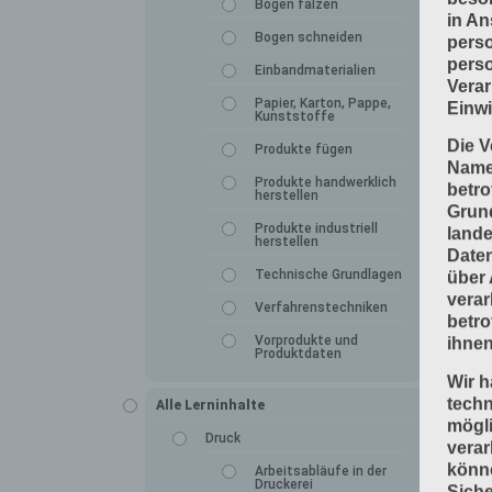
Bogen falzen
in An
Bogen schneiden
perso
perso
Einbandmaterialien
Verar
Papier, Karton, Pappe,
Einwi
Kunststoffe
Die V
Produkte fügen
Namen
Produkte handwerklich
betro
herstellen
Grun
Produkte industriell
lande
herstellen
Daten
Technische Grundlagen
über 
verar
Verfahrenstechniken
betro
Vorprodukte und
ihnen
Produktdaten
Wir h
tech
Alle Lerninhalte
mögli
Druck
verar
könne
Arbeitsabläufe in der
Druckerei
Siche