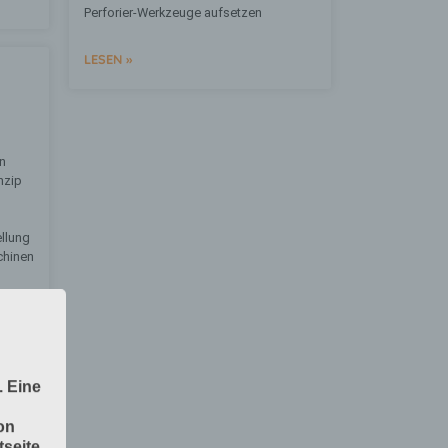
Perforier-Werkzeuge aufsetzen
LESEN »
n
nzip
llung
chinen
. Eine
on
seite