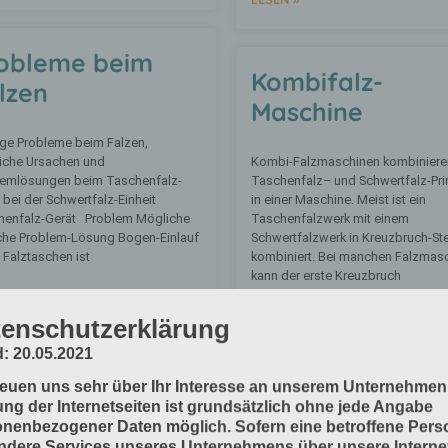
obleme beim
Kombifalz-
lzen
Maschine
ge Probleme beim Falzen,
iche Ursachen und
Kombi-Falzmaschinen kombiniere
lemlösungen beim Taschenfalz-
Taschenfalz– und Schwertfalz-Pri
 bei der Schwertfalz-Einheit
in einer Maschine. Meist ist ein
henfalz-Gerät Problem Mögliche
Taschenfalzwerk mit einem
che Problem-Lösung Bogen-Einlauf
Schwertfalzwerk in Kreuzbruch-Ste
e Falztaschen ist
kombiniert. Bei manchen Falzmas
kann der erste Kreuzbruch
N »
enschutzerklärung
LESEN »
: 20.05.2021
reuen uns sehr über Ihr Interesse an unserem Unternehmen
ng der Internetseiten ist grundsätzlich ohne jede Angabe
nenbezogener Daten möglich. Sofern eine betroffene Pers
dere Services unseres Unternehmens über unsere Internet