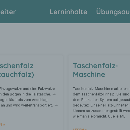
eiter
Lerninhalte
Übungsau
schenfalz
Taschenfalz-
tauchfalz)
Maschine
Einzugswalze und eine Falzwalze
Taschenfalz-Maschinen arbeiten 
n den Bogen in die Falztasche. ⇒
dem Taschenfalz-Prinzip. Sie sind
ogen läuft bis zum Anschlag,
dem Baukasten-System aufgebaut
 an und wird weitertransportiert. ⇒
bedeutet: Einzelne Falz-Einheiten
können so zusammengestellt wer
wie man sie braucht. Quelle: MB
N »
LESEN »