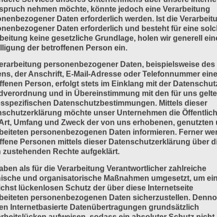
spruch nehmen möchte, könnte jedoch eine Verarbeitung
nenbezogener Daten erforderlich werden. Ist die Verarbeit
nenbezogener Daten erforderlich und besteht für eine sol
beitung keine gesetzliche Grundlage, holen wir generell ein
lligung der betroffenen Person ein.
erarbeitung personenbezogener Daten, beispielsweise des
s, der Anschrift, E-Mail-Adresse oder Telefonnummer eine
ffenen Person, erfolgt stets im Einklang mit der Datenschut
dverordnung und in Übereinstimmung mit den für uns gelt
sspezifischen Datenschutzbestimmungen. Mittels dieser
schutzerklärung möchte unser Unternehmen die Öffentlich
Art, Umfang und Zweck der von uns erhobenen, genutzten
beiteten personenbezogenen Daten informieren. Ferner we
ffene Personen mittels dieser Datenschutzerklärung über d
 zustehenden Rechte aufgeklärt.
aben als für die Verarbeitung Verantwortlicher zahlreiche
nische und organisatorische Maßnahmen umgesetzt, um ei
chst lückenlosen Schutz der über diese Internetseite
beiteten personenbezogenen Daten sicherzustellen. Denn
n Internetbasierte Datenübertragungen grundsätzlich
rheitslücken aufweisen, sodass ein absoluter Schutz nicht