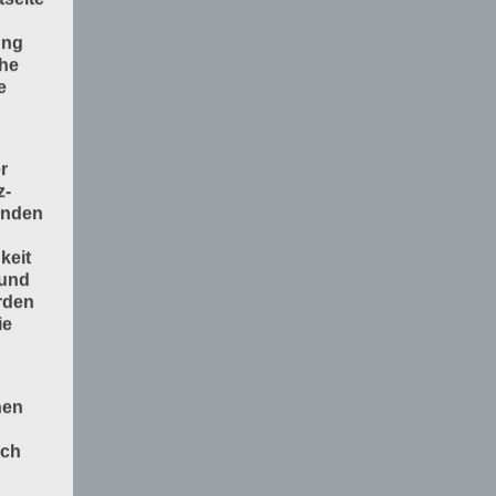
ung
che
e
r
z-
enden
keit
 und
rden
ie
nen
och