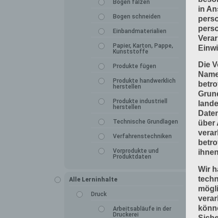
Bogen falzen
in An
Bogen schneiden
perso
perso
Einbandmaterialien
Verar
Papier, Karton, Pappe,
Einwi
Kunststoffe
Die V
Produkte fügen
Namen
Produkte handwerklich
betro
herstellen
Grun
Produkte industriell
lande
herstellen
Daten
Technische Grundlagen
über 
verar
Verfahrenstechniken
betro
Vorprodukte und
ihnen
Produktdaten
Wir h
tech
Alle Lerninhalte
mögli
Druck
verar
könne
Arbeitsabläufe in der
Druckerei
Siche