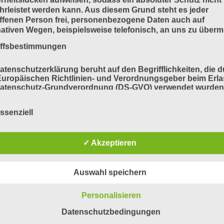
rleistet werden kann. Aus diesem Grund steht es jeder
ffenen Person frei, personenbezogene Daten auch auf
nativen Wegen, beispielsweise telefonisch, an uns zu übermi
iffsbestimmungen
atenschutzerklärung beruht auf den Begrifflichkeiten, die 
uropäischen Richtlinien- und Verordnungsgeber beim Erla
Datenschutz-Grundverordnung (DS-GVO) verwendet wurden
e Datenschutzerklärung soll sowohl für die Öffentlichkeit a
für unsere Kunden und Geschäftspartner einfach lesbar u
ssenziell
ändlich sein. Um dies zu gewährleisten, möchten wir vorab 
ndeten Begrifflichkeiten erläutern.
erwenden in dieser Datenschutzerklärung unter anderem di
✓ Akzeptieren
nden Begriffe:
Auswahl speichern
a) personenbezogene Daten
Personalisieren
Datenschutzbedingungen
Personenbezogene Daten sind alle Informationen, die sich 
eine identifizierte oder identifizierbare natürliche Person (im