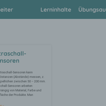
eiter
Lerninhalte
Übungsau
traschall-
nsoren
ltraschall-Sensoren kann
Distanzen (Abstände) messen, z.
tapelhöhen zwischen 50 – 200 mm.
schall-Sensoren arbeiten
ängig von Material, Farbe und
läche der Produkte. Man
N »