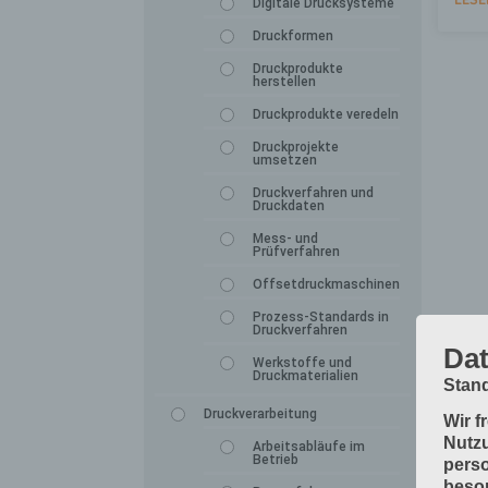
Digitale Drucksysteme
Druckformen
Druckprodukte
herstellen
Druckprodukte veredeln
Druckprojekte
umsetzen
Druckverfahren und
Druckdaten
Mess- und
Prüfverfahren
Offsetdruckmaschinen
Prozess-Standards in
Druckverfahren
Dat
Werkstoffe und
Druckmaterialien
Stand
Druckverarbeitung
Wir f
Nutzu
Arbeitsabläufe im
Betrieb
perso
beson