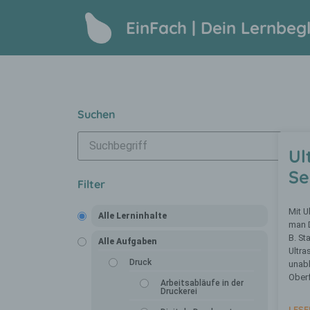
EinFach | Dein Lernbegl
Suchen
Ul
Se
Filter
Mit U
Alle Lerninhalte
man 
B. S
Alle Aufgaben
Ultra
Druck
unabh
Oberf
Arbeitsabläufe in der
Druckerei
LESE