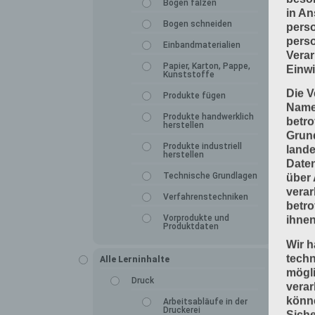
Bogen falzen
in An
Bogen schneiden
perso
perso
Einbandmaterialien
Verar
Papier, Karton, Pappe,
Einwi
Kunststoffe
Die V
Produkte fügen
Namen
Produkte handwerklich
betro
herstellen
Grun
Produkte industriell
lande
herstellen
Daten
Technische Grundlagen
über 
verar
Verfahrenstechniken
betro
Vorprodukte und
ihnen
Produktdaten
Wir h
tech
Alle Lerninhalte
mögli
Druck
verar
könne
Arbeitsabläufe in der
Druckerei
Siche