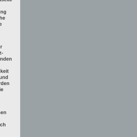
ung
che
e
r
z-
enden
keit
 und
rden
ie
nen
och