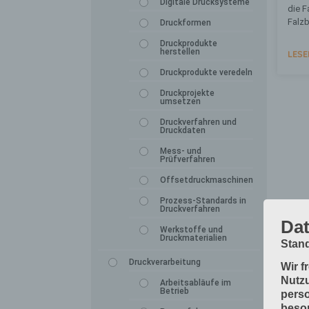
Digitale Drucksysteme
die F
Falz
Druckformen
Druckprodukte
herstellen
LESE
Druckprodukte veredeln
Druckprojekte
umsetzen
Druckverfahren und
Druckdaten
Mess- und
Prüfverfahren
Offsetdruckmaschinen
Prozess-Standards in
Druckverfahren
Dat
Werkstoffe und
Druckmaterialien
Stand
Druckverarbeitung
Wir f
Nutzu
Arbeitsabläufe im
Betrieb
perso
beson