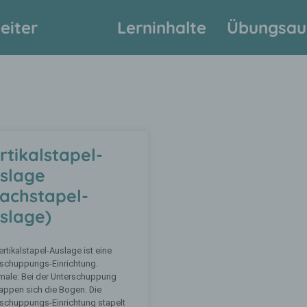
eiter
Lerninhalte
Übungsau
rtikalstapel-
slage
lachstapel-
slage)
ertikalstapel-Auslage ist eine
rschuppungs-Einrichtung.
male: Bei der Unterschuppung
appen sich die Bogen. Die
schuppungs-Einrichtung stapelt