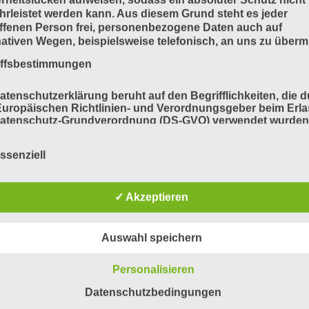
rleistet werden kann. Aus diesem Grund steht es jeder
ffenen Person frei, personenbezogene Daten auch auf
nativen Wegen, beispielsweise telefonisch, an uns zu übermi
iffsbestimmungen
atenschutzerklärung beruht auf den Begrifflichkeiten, die 
uropäischen Richtlinien- und Verordnungsgeber beim Erla
Datenschutz-Grundverordnung (DS-GVO) verwendet wurden
e Datenschutzerklärung soll sowohl für die Öffentlichkeit a
für unsere Kunden und Geschäftspartner einfach lesbar u
ssenziell
ändlich sein. Um dies zu gewährleisten, möchten wir vorab 
ndeten Begrifflichkeiten erläutern.
erwenden in dieser Datenschutzerklärung unter anderem di
✓ Akzeptieren
nden Begriffe:
Auswahl speichern
a) personenbezogene Daten
Personalisieren
Datenschutzbedingungen
Personenbezogene Daten sind alle Informationen, die sich 
eine identifizierte oder identifizierbare natürliche Person (im