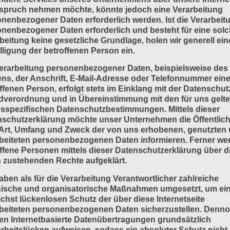
spruch nehmen möchte, könnte jedoch eine Verarbeitung
nenbezogener Daten erforderlich werden. Ist die Verarbeit
nenbezogener Daten erforderlich und besteht für eine sol
beitung keine gesetzliche Grundlage, holen wir generell ein
lligung der betroffenen Person ein.
erarbeitung personenbezogener Daten, beispielsweise des
s, der Anschrift, E-Mail-Adresse oder Telefonnummer eine
ffenen Person, erfolgt stets im Einklang mit der Datenschut
dverordnung und in Übereinstimmung mit den für uns gelt
sspezifischen Datenschutzbestimmungen. Mittels dieser
schutzerklärung möchte unser Unternehmen die Öffentlich
Art, Umfang und Zweck der von uns erhobenen, genutzten
beiteten personenbezogenen Daten informieren. Ferner we
ffene Personen mittels dieser Datenschutzerklärung über d
 zustehenden Rechte aufgeklärt.
aben als für die Verarbeitung Verantwortlicher zahlreiche
nische und organisatorische Maßnahmen umgesetzt, um ei
chst lückenlosen Schutz der über diese Internetseite
beiteten personenbezogenen Daten sicherzustellen. Denn
n Internetbasierte Datenübertragungen grundsätzlich
rheitslücken aufweisen, sodass ein absoluter Schutz nicht