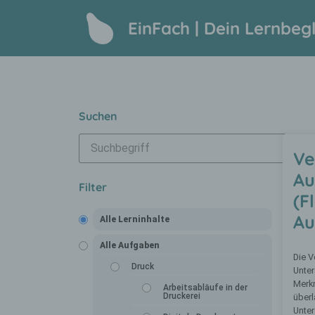
EinFach | Dein Lernbegl
Suchen
Ve
Au
Filter
(F
Au
Alle Lerninhalte
Alle Aufgaben
Die V
Druck
Unte
Merk
Arbeitsabläufe in der
Druckerei
überl
Unter