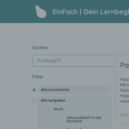
EinFach | Dein Lernbegl
Suchen
P
Filter
Pappe
DIN 6
Alle Lerninhalte
Fläc
Pappe
Alle Aufgaben
meis
Druck
LESE
Arbeitsabläufe in der
Druckerei