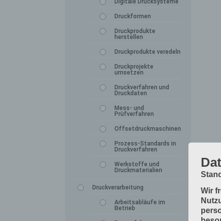
Digitale Drucksysteme
Druckformen
Druckprodukte
herstellen
Druckprodukte veredeln
Druckprojekte
umsetzen
Druckverfahren und
Druckdaten
Mess- und
Prüfverfahren
Offsetdruckmaschinen
Prozess-Standards in
Druckverfahren
Dat
Werkstoffe und
Druckmaterialien
Stand
Druckverarbeitung
Wir f
Nutzu
Arbeitsabläufe im
Betrieb
perso
beson