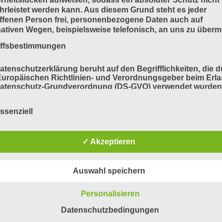
rleistet werden kann. Aus diesem Grund steht es jeder
ffenen Person frei, personenbezogene Daten auch auf
nativen Wegen, beispielsweise telefonisch, an uns zu übermi
iffsbestimmungen
atenschutzerklärung beruht auf den Begrifflichkeiten, die 
uropäischen Richtlinien- und Verordnungsgeber beim Erla
Datenschutz-Grundverordnung (DS-GVO) verwendet wurden
e Datenschutzerklärung soll sowohl für die Öffentlichkeit a
für unsere Kunden und Geschäftspartner einfach lesbar u
ssenziell
ändlich sein. Um dies zu gewährleisten, möchten wir vorab 
ndeten Begrifflichkeiten erläutern.
erwenden in dieser Datenschutzerklärung unter anderem di
✓ Akzeptieren
nden Begriffe:
Auswahl speichern
a) personenbezogene Daten
Personalisieren
Datenschutzbedingungen
Personenbezogene Daten sind alle Informationen, die sich 
eine identifizierte oder identifizierbare natürliche Person (im