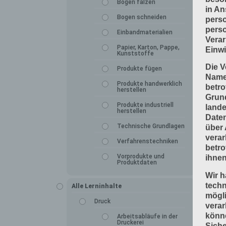
Bogen falzen
in An
Bogen schneiden
perso
perso
Einbandmaterialien
Verar
Papier, Karton, Pappe,
Einwi
Kunststoffe
Die V
Produkte fügen
Namen
Produkte handwerklich
betro
herstellen
Grun
Produkte industriell
lande
herstellen
Daten
Technische Grundlagen
über 
verar
Verfahrenstechniken
betro
Vorprodukte und
ihnen
Produktdaten
Wir h
tech
Alle Lerninhalte
mögli
Druck
verar
könne
Arbeitsabläufe in der
Druckerei
Siche