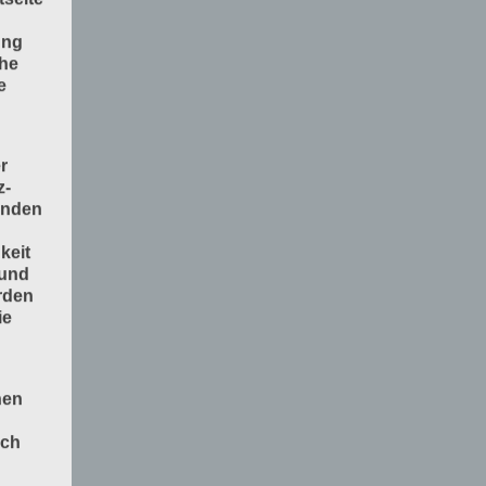
ung
che
e
r
z-
enden
keit
 und
rden
ie
nen
och