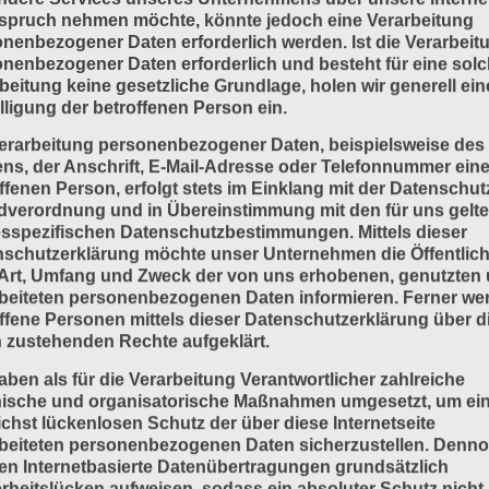
spruch nehmen möchte, könnte jedoch eine Verarbeitung
nenbezogener Daten erforderlich werden. Ist die Verarbeit
nenbezogener Daten erforderlich und besteht für eine sol
beitung keine gesetzliche Grundlage, holen wir generell ein
lligung der betroffenen Person ein.
erarbeitung personenbezogener Daten, beispielsweise des
s, der Anschrift, E-Mail-Adresse oder Telefonnummer eine
ffenen Person, erfolgt stets im Einklang mit der Datenschut
dverordnung und in Übereinstimmung mit den für uns gelt
sspezifischen Datenschutzbestimmungen. Mittels dieser
schutzerklärung möchte unser Unternehmen die Öffentlich
Art, Umfang und Zweck der von uns erhobenen, genutzten
beiteten personenbezogenen Daten informieren. Ferner we
ffene Personen mittels dieser Datenschutzerklärung über d
 zustehenden Rechte aufgeklärt.
aben als für die Verarbeitung Verantwortlicher zahlreiche
nische und organisatorische Maßnahmen umgesetzt, um ei
chst lückenlosen Schutz der über diese Internetseite
beiteten personenbezogenen Daten sicherzustellen. Denn
n Internetbasierte Datenübertragungen grundsätzlich
rheitslücken aufweisen, sodass ein absoluter Schutz nicht