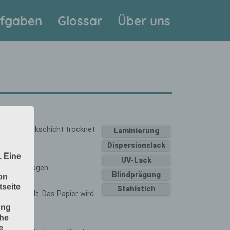
fgaben
Glossar
Über uns
. Eine
on
seite
ung
che
e