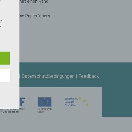
r
z-
enden
keit
 und
rden
ie
pressum
|
Datenschutzbedingungen
|
Feedback
nen
och
tteln.