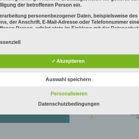
lligung der betroffenen Person ein.
erarbeitung personenbezogener Daten, beispielsweise des
s, der Anschrift, E-Mail-Adresse oder Telefonnummer eine
ffenen Person, erfolgt stets im Einklang mit der Datenschut
dverordnung und in Übereinstimmung mit den für uns gelt
sspezifischen Datenschutzbestimmungen. Mittels dieser
ssenziell
schutzerklärung möchte unser Unternehmen die Öffentlich
Art, Umfang und Zweck der von uns erhobenen, genutzten
beiteten personenbezogenen Daten informieren. Ferner we
✓ Akzeptieren
ffene Personen mittels dieser Datenschutzerklärung über d
 zustehenden Rechte aufgeklärt.
Auswahl speichern
www.inprod2.de
Im
aben als für die Verarbeitung Verantwortlicher zahlreiche
nische und organisatorische Maßnahmen umgesetzt, um ei
Personalisieren
chst lückenlosen Schutz der über diese Internetseite
 Bildung und Forschung und aus dem
beiteten personenbezogenen Daten sicherzustellen. Denn
rderkennzeichen 01PE18006 gefördert.
Datenschutzbedingungen
n Internetbasierte Datenübertragungen grundsätzlich
rheitslücken aufweisen, sodass ein absoluter Schutz nicht
rleistet werden kann. Aus diesem Grund steht es jeder
ffenen Person frei, personenbezogene Daten auch auf
nativen Wegen, beispielsweise telefonisch, an uns zu übermi