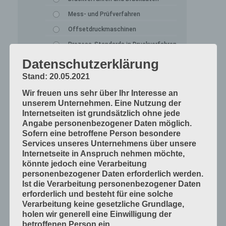
Mess- und Prüfverfahren
Offsetdruckmaschinen
Prozess-Standards in Druckverfahren
Verfahrenstechniken
Datenschutzerklärung
Werkstoffe und Druckmaterialien
Stand: 20.05.2021
Druckverarbeitung
Wir freuen uns sehr über Ihr Interesse an
unserem Unternehmen. Eine Nutzung der
Arbeitsabläufe im Betrieb
Internetseiten ist grundsätzlich ohne jede
Bogen falzen
Angabe personenbezogener Daten möglich.
Sofern eine betroffene Person besondere
Bogen schneiden
Services unseres Unternehmens über unsere
Einbandmaterialien
Internetseite in Anspruch nehmen möchte,
könnte jedoch eine Verarbeitung
Papier, Karton, Pappe, Kunststoffe
personenbezogener Daten erforderlich werden.
Produkte fügen
Ist die Verarbeitung personenbezogener Daten
erforderlich und besteht für eine solche
Produkte handwerklich herstellen
Verarbeitung keine gesetzliche Grundlage,
Produkte industriell herstellen
holen wir generell eine Einwilligung der
betroffenen Person ein.