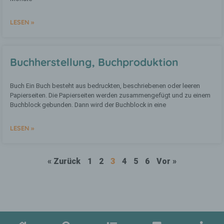
personenbezogenen Daten verwendet
werden, um bestimmte persönliche
Aspekte, die sich auf eine natürliche
LESEN »
Person beziehen, zu bewerten,
insbesondere, um Aspekte bezüglich
Arbeitsleistung, wirtschaftlicher Lage,
Gesundheit, persönlicher Vorlieben,
Buchherstellung, Buchproduktion
Interessen, Zuverlässigkeit, Verhalten,
Aufenthaltsort oder Ortswechsel dieser
natürlichen Person zu analysieren oder
Buch Ein Buch besteht aus bedruckten, beschriebenen oder leeren
vorherzusagen.
Papierseiten. Die Papierseiten werden zusammengefügt und zu einem
Buchblock gebunden. Dann wird der Buchblock in eine
f) Pseudonymisierung
LESEN »
Pseudonymisierung ist die Verarbeitung
personenbezogener Daten in einer Weise,
« Zurück
1
2
3
4
5
6
Vor »
auf welche die personenbezogenen Daten
ohne Hinzuziehung zusätzlicher
Informationen nicht mehr einer
spezifischen betroffenen Person
zugeordnet werden können, sofern diese
zusätzlichen Informationen gesondert
aufbewahrt werden und technischen und