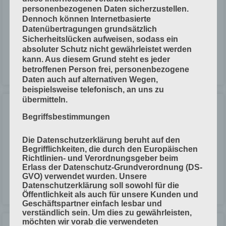
personenbezogenen Daten sicherzustellen.
Abmusterung = Vergleich eines Druckproduktes mit der Druckvorlage
Dennoch können Internetbasierte
Bedingungen für die Abmusterung gemäß ISO-Norm 3664:2009: Hohe
Datenübertragungen grundsätzlich
Beleuchtungsstärke, damit man auch kleine Unterschiede bemerkt.
Sicherheitslücken aufweisen, sodass ein
Farbtemperatur =
absoluter Schutz nicht gewährleistet werden
kann. Aus diesem Grund steht es jeder
betroffenen Person frei, personenbezogene
LESEN »
Daten auch auf alternativen Wegen,
beispielsweise telefonisch, an uns zu
übermitteln.
Druckplatten-Bebilderung (1): Raster
Begriffsbestimmungen
Image Processor RIP
Die Datenschutzerklärung beruht auf den
Der RIP (dt. Rastergrafik-Processor) ist eine Kombination von Software
Begrifflichkeiten, die durch den Europäischen
und Hardware. Der RIP bearbeitet die Bilder und Schriften aus dem
Richtlinien- und Verordnungsgeber beim
Computer (Mac oder PC) so,
Erlass der Datenschutz-Grundverordnung (DS-
GVO) verwendet wurden. Unsere
Datenschutzerklärung soll sowohl für die
LESEN »
Öffentlichkeit als auch für unsere Kunden und
Geschäftspartner einfach lesbar und
verständlich sein. Um dies zu gewährleisten,
möchten wir vorab die verwendeten