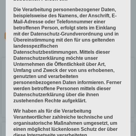
Technische Grundlagen
Die Verarbeitung personenbezogener Daten,
Verfahrenstechniken
beispielsweise des Namens, der Anschrift, E-
Vorprodukte und Produktdaten
Mail-Adresse oder Telefonnummer einer
betroffenen Person, erfolgt stets im Einklang
mit der Datenschutz-Grundverordnung und in
Übereinstimmung mit den für uns geltenden
landesspezifischen
Datenschutzbestimmungen. Mittels dieser
Datenschutzerklärung möchte unser
Unternehmen die Öffentlichkeit über Art,
Nutzenberechnung
Umfang und Zweck der von uns erhobenen,
genutzten und verarbeiteten
personenbezogenen Daten informieren. Ferner
Nutzen = Anzahl der Exemplare Bei der Nutzenberechnung wird
berechnet, wie viele Einzelexemplare eines Produktes (z. B.
werden betroffene Personen mittels dieser
Visitenkarten, Flyer) auf einen Druckbogen passen. Druck zu
Datenschutzerklärung über die ihnen
zustehenden Rechte aufgeklärt.
LESEN »
Wir haben als für die Verarbeitung
Verantwortlicher zahlreiche technische und
organisatorische Maßnahmen umgesetzt, um
einen möglichst lückenlosen Schutz der über
Abmusterung und Messbedingungen
diese Internetseite verarbeiteten