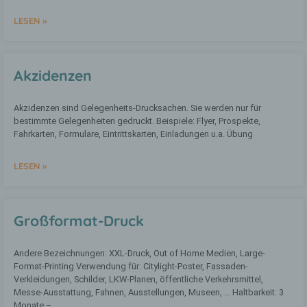
Auslesen, das Abfragen, die Verwendung,
LESEN »
die Offenlegung durch Übermittlung,
Verbreitung oder eine andere Form der
Bereitstellung, den Abgleich oder die
Verknüpfung, die Einschränkung, das
Akzidenzen
Löschen oder die Vernichtung.
Akzidenzen sind Gelegenheits-Drucksachen. Sie werden nur für
d) Einschränkung der Verarbeitung
bestimmte Gelegenheiten gedruckt. Beispiele: Flyer, Prospekte,
Fahrkarten, Formulare, Eintrittskarten, Einladungen u.a. Übung
Einschränkung der Verarbeitung ist die
Markierung gespeicherter
LESEN »
personenbezogener Daten mit dem Ziel,
ihre künftige Verarbeitung
einzuschränken.
Großformat-Druck
e) Profiling
Andere Bezeichnungen: XXL-Druck, Out of Home Medien, Large-
Format-Printing Verwendung für: Citylight-Poster, Fassaden-
Profiling ist jede Art der automatisierten
Verkleidungen, Schilder, LKW-Planen, öffentliche Verkehrsmittel,
Verarbeitung personenbezogener Daten,
Messe-Ausstattung, Fahnen, Ausstellungen, Museen, … Haltbarkeit: 3
die darin besteht, dass diese
Monate –