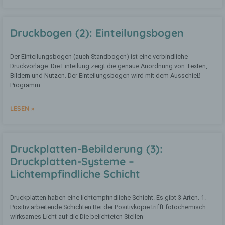
oder sozialen Identität dieser natürlichen
Person sind, identifiziert werden kann.
Druckbogen (2): Einteilungsbogen
b) betroffene Person
Der Einteilungsbogen (auch Standbogen) ist eine verbindliche
Druckvorlage. Die Einteilung zeigt die genaue Anordnung von Texten,
Betroffene Person ist jede identifizierte
Bildern und Nutzen. Der Einteilungsbogen wird mit dem Ausschieß-
oder identifizierbare natürliche Person,
Programm
deren personenbezogene Daten von dem
für die Verarbeitung Verantwortlichen
verarbeitet werden.
LESEN »
c) Verarbeitung
Druckplatten-Bebilderung (3):
Druckplatten-Systeme –
Verarbeitung ist jeder mit oder ohne Hilfe
automatisierter Verfahren ausgeführte
Lichtempfindliche Schicht
Vorgang oder jede solche Vorgangsreihe
im Zusammenhang mit
personenbezogenen Daten wie das
Druckplatten haben eine lichtempfindliche Schicht. Es gibt 3 Arten. 1.
Erheben, das Erfassen, die Organisation,
Positiv arbeitende Schichten Bei der Positivkopie trifft fotochemisch
das Ordnen, die Speicherung, die
wirksames Licht auf die Die belichteten Stellen
Anpassung oder Veränderung, das