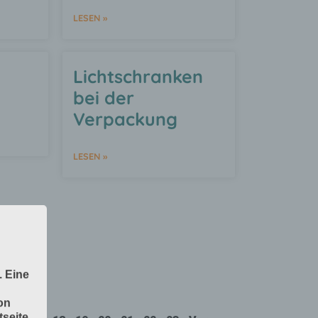
LESEN »
Lichtschranken
bei der
Verpackung
LESEN »
. Eine
on
seite