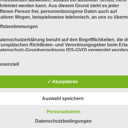
rleistet werden kann. Aus diesem Grund steht es jeder
ffenen Person frei, personenbezogene Daten auch auf
nativen Wegen, beispielsweise telefonisch, an uns zu übermi
iffsbestimmungen
atenschutzerklärung beruht auf den Begrifflichkeiten, die 
uropäischen Richtlinien- und Verordnungsgeber beim Erla
Datenschutz-Grundverordnung (DS-GVO) verwendet wurden
e Datenschutzerklärung soll sowohl für die Öffentlichkeit a
für unsere Kunden und Geschäftspartner einfach lesbar u
ssenziell
ändlich sein. Um dies zu gewährleisten, möchten wir vorab 
ndeten Begrifflichkeiten erläutern.
erwenden in dieser Datenschutzerklärung unter anderem di
✓ Akzeptieren
nden Begriffe:
Auswahl speichern
a) personenbezogene Daten
Personalisieren
Datenschutzbedingungen
Personenbezogene Daten sind alle Informationen, die sich 
eine identifizierte oder identifizierbare natürliche Person (im