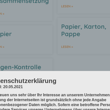
sammensetzung
LESEN »
N »
Papier, Karton,
pier
Pappe
N »
LESEN »
gen-Kontrolle
t induktiven
enschutzerklärung
nsoren
: 20.05.2021
N »
reuen uns sehr über Ihr Interesse an unserem Unternehmen
ng der Internetseiten ist grundsätzlich ohne jede Angabe
nenbezogener Daten möglich. Sofern eine betroffene Pers
dere Services unseres Unternehmens über unsere Internet