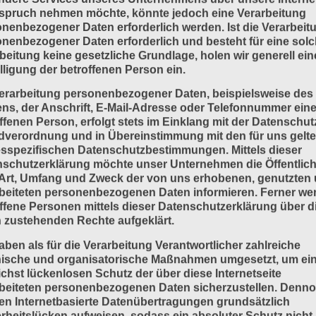
Zurück
1
2
3
4
5
6
7
8
9
10
11
12
13
14
15
spruch nehmen möchte, könnte jedoch eine Verarbeitung
nenbezogener Daten erforderlich werden. Ist die Verarbeit
nenbezogener Daten erforderlich und besteht für eine sol
beitung keine gesetzliche Grundlage, holen wir generell ein
lligung der betroffenen Person ein.
erarbeitung personenbezogener Daten, beispielsweise des
s, der Anschrift, E-Mail-Adresse oder Telefonnummer eine
ffenen Person, erfolgt stets im Einklang mit der Datenschut
dverordnung und in Übereinstimmung mit den für uns gelt
sspezifischen Datenschutzbestimmungen. Mittels dieser
schutzerklärung möchte unser Unternehmen die Öffentlich
Art, Umfang und Zweck der von uns erhobenen, genutzten
beiteten personenbezogenen Daten informieren. Ferner we
ffene Personen mittels dieser Datenschutzerklärung über d
 zustehenden Rechte aufgeklärt.
aben als für die Verarbeitung Verantwortlicher zahlreiche
nische und organisatorische Maßnahmen umgesetzt, um ei
chst lückenlosen Schutz der über diese Internetseite
beiteten personenbezogenen Daten sicherzustellen. Denn
n Internetbasierte Datenübertragungen grundsätzlich
rheitslücken aufweisen, sodass ein absoluter Schutz nicht