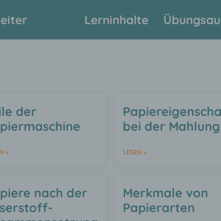
eiter
Lerninhalte
Übungsau
ile der
Papiereigenscha
piermaschine
bei der Mahlung
N »
LESEN »
piere nach der
Merkmale von
serstoff-
Papierarten