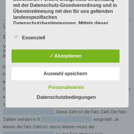
mit der Datenschutz-Grundverordnung und in
Übereinstimmung mit den für uns geltenden
landesspezifischen
Datenschutzbestimmungen. Mittels dieser
Übung
Datenschutzerklärung möchte unser
Unternehmen die Öffentlichkeit über Art,
Essenziell
Umfang und Zweck der von uns erhobenen,
genutzten und verarbeiteten
personenbezogenen Daten informieren. Ferner
✓ Akzeptieren
werden betroffene Personen mittels dieser
Datenschutzerklärung über die ihnen
zustehenden Rechte aufgeklärt.
Auswahl speichern
Wir haben als für die Verarbeitung
Personalisieren
Verantwortlicher zahlreiche technische und
organisatorische Maßnahmen umgesetzt, um
Datenschutzbedingungen
einen möglichst lückenlosen Schutz der über
diese Internetseite verarbeiteten
personenbezogenen Daten sicherzustellen.
Dennoch können Internetbasierte
Datenübertragungen grundsätzlich
Sicherheitslücken aufweisen, sodass ein