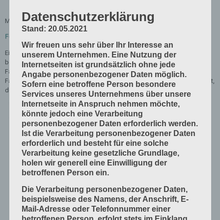
Datenschutzerklärung
Man misst die Festigkeit mit der
Falz-Zahl
.
Stand: 20.05.2021
Falz-Zahl berechnen:
Wir freuen uns sehr über Ihr Interesse an
Ein Falz-Apparat falzt einen Papier-Streifen immer wieder in einem
unserem Unternehmen. Eine Nutzung der
bestimmten Winkel nach beiden Seiten. Der Apparat zählt die Doppel-
Internetseiten ist grundsätzlich ohne jede
Falzungen bis der Papier-Streifen bricht. Diese Zahl ist die Falz-Zahl. Die
Angabe personenbezogener Daten möglich.
Falz-Zahlen werden in 8 Falz-Klassen eingeteilt. Je kleiner die Falz-Zahl ist,
Sofern eine betroffene Person besondere
desto kleiner muss der Pressdruck an den Falz-Walzen sein.
Services unseres Unternehmens über unsere
Internetseite in Anspruch nehmen möchte,
könnte jedoch eine Verarbeitung
personenbezogener Daten erforderlich werden.
Ist die Verarbeitung personenbezogener Daten
erforderlich und besteht für eine solche
Verarbeitung keine gesetzliche Grundlage,
holen wir generell eine Einwilligung der
betroffenen Person ein.
Die Verarbeitung personenbezogener Daten,
beispielsweise des Namens, der Anschrift, E-
Mail-Adresse oder Telefonnummer einer
betroffenen Person, erfolgt stets im Einklang