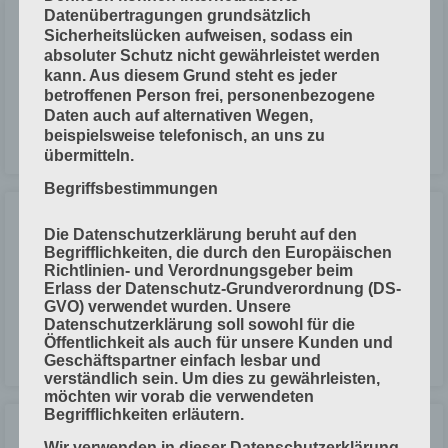
Datenübertragungen grundsätzlich
Von Hand schneiden
Sicherheitslücken aufweisen, sodass ein
absoluter Schutz nicht gewährleistet werden
kann. Aus diesem Grund steht es jeder
Je nach Werkzeug unterscheidet man: Mit dem Papiermesser
betroffenen Person frei, personenbezogene
schneiden Mit der Schere schneiden
Daten auch auf alternativen Wegen,
beispielsweise telefonisch, an uns zu
LESEN »
übermitteln.
Begriffsbestimmungen
Handarbeiten beim Falzen
Die Datenschutzerklärung beruht auf den
Begrifflichkeiten, die durch den Europäischen
Richtlinien- und Verordnungsgeber beim
Beim Falzen arbeitet man meist mit Maschinen. Von Hand arbeitet man
Erlass der Datenschutz-Grundverordnung (DS-
nur bei Qualitätskontrollen, Reparaturen, Sonderarbeiten, der
GVO) verwendet wurden. Unsere
Herstellung von Produktionsmustern.
Datenschutzerklärung soll sowohl für die
Öffentlichkeit als auch für unsere Kunden und
LESEN »
Geschäftspartner einfach lesbar und
verständlich sein. Um dies zu gewährleisten,
möchten wir vorab die verwendeten
Begrifflichkeiten erläutern.
Zählwerk und Markier-Einrichtung
Wir verwenden in dieser Datenschutzerklärung