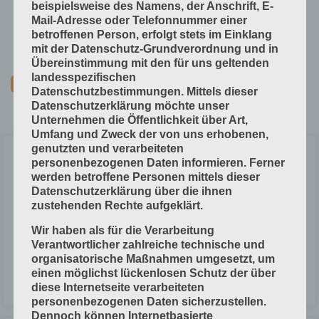
Technische Grundlagen
beispielsweise des Namens, der Anschrift, E-
Mail-Adresse oder Telefonnummer einer
Verfahrenstechniken
betroffenen Person, erfolgt stets im Einklang
Vorprodukte und Produktdaten
mit der Datenschutz-Grundverordnung und in
Übereinstimmung mit den für uns geltenden
landesspezifischen
Datenschutzbestimmungen. Mittels dieser
Datenschutzerklärung möchte unser
Unternehmen die Öffentlichkeit über Art,
Umfang und Zweck der von uns erhobenen,
genutzten und verarbeiteten
Vertikalstapel-Auslage (Flachstapel-
personenbezogenen Daten informieren. Ferner
Auslage)
werden betroffene Personen mittels dieser
Datenschutzerklärung über die ihnen
zustehenden Rechte aufgeklärt.
Die Vertikalstapel-Auslage ist eine Unterschuppungs-Einrichtung.
Merkmale: Bei der Unterschuppung überlappen sich die Bogen. Die
Wir haben als für die Verarbeitung
Unterschuppungs-Einrichtung stapelt die Falzbogen von unten nach
Verantwortlicher zahlreiche technische und
oben. Die Falzbogen liegen
organisatorische Maßnahmen umgesetzt, um
einen möglichst lückenlosen Schutz der über
LESEN »
diese Internetseite verarbeiteten
personenbezogenen Daten sicherzustellen.
Dennoch können Internetbasierte