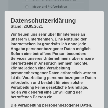
Mess- und Prüfverfahren
Offsetdruckmaschinen
Datenschutzerklärung
Prozess-Standards in Druckverfahren
Stand: 20.05.2021
Verfahrenstechniken
Wir freuen uns sehr über Ihr Interesse an
Werkstoffe und Druckmaterialien
unserem Unternehmen. Eine Nutzung der
Internetseiten ist grundsätzlich ohne jede
Druckverarbeitung
Angabe personenbezogener Daten möglich.
Arbeitsabläufe im Betrieb
Sofern eine betroffene Person besondere
Services unseres Unternehmens über unsere
Bogen falzen
Internetseite in Anspruch nehmen möchte,
Bogen schneiden
könnte jedoch eine Verarbeitung
personenbezogener Daten erforderlich werden.
Einbandmaterialien
Ist die Verarbeitung personenbezogener Daten
Papier, Karton, Pappe, Kunststoffe
erforderlich und besteht für eine solche
Verarbeitung keine gesetzliche Grundlage,
Produkte fügen
holen wir generell eine Einwilligung der
Produkte handwerklich herstellen
betroffenen Person ein.
Produkte industriell herstellen
Die Verarbeitung personenbezogener Daten,