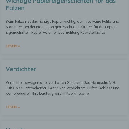
Wichtige Papiereigenschaften für das
Falzen
b) betroffene Person
Beim Falzen ist das richtige Papier wichtig, damit es keine Fehler und
Störungen bei der Produktion gibt. Wichtige Faktoren für die Papier-
Betroffene Person ist jede identifizierte
oder identifizierbare natürliche Person,
Eigenschaften: Papier-Volumen Laufrichtung Rückstellkräfte
deren personenbezogene Daten von dem
für die Verarbeitung Verantwortlichen
LESEN »
verarbeitet werden.
c) Verarbeitung
Verdichter
Verarbeitung ist jeder mit oder ohne Hilfe
Verdichter bewegen oder verdichten Gase und Gas-Gemische (z.B.
automatisierter Verfahren ausgeführte
Luft). Man unterscheidet 3 Arten von Verdichtern: Lüfter, Gebläse und
Vorgang oder jede solche Vorgangsreihe
Kompressoren. Ihre Leistung wird in Kubikmeter je
im Zusammenhang mit
personenbezogenen Daten wie das
Erheben, das Erfassen, die Organisation,
LESEN »
das Ordnen, die Speicherung, die
Anpassung oder Veränderung, das
Auslesen, das Abfragen, die Verwendung,
die Offenlegung durch Übermittlung,