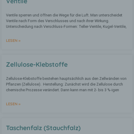
Ventile
Verbreitung oder eine andere Form der
Bereitstellung, den Abgleich oder die
Verknüpfung, die Einschränkung, das
Ventile sperren und öffnen die Wege für die Luft. Man unterscheidet
Löschen oder die Vernichtung.
Ventile nach Form des Verschlusses und nach ihrer Wirkung.
Unterscheidung nach Verschluss-Formen: Teller-Ventile, Kugel-Ventile,
d) Einschränkung der Verarbeitung
LESEN »
Einschränkung der Verarbeitung ist die
Markierung gespeicherter
personenbezogener Daten mit dem Ziel,
Zellulose-Klebstoffe
ihre künftige Verarbeitung
einzuschränken.
Zellulose-Klebstoffe bestehen hauptsächlich aus den Zellwänden von
Pflanzen (Zellulose). Herstellung: Zunächst wird die Zellulose durch
chemische Prozesse verändert. Dann kann man mit 2- bis 3 %-igen
e) Profiling
LESEN »
Profiling ist jede Art der automatisierten
Verarbeitung personenbezogener Daten,
die darin besteht, dass diese
personenbezogenen Daten verwendet
Taschenfalz (Stauchfalz)
werden, um bestimmte persönliche
Aspekte, die sich auf eine natürliche