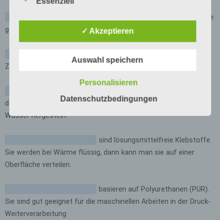
Essenziell
Verantwortlicher zahlreiche technische und
organisatorische Maßnahmen umgesetzt, um
einen möglichst lückenlosen Schutz der über
✓ Akzeptieren
diese Internetseite verarbeiteten
personenbezogenen Daten sicherzustellen.
Dennoch können Internetbasierte
Auswahl speichern
Datenübertragungen grundsätzlich
Sicherheitslücken aufweisen, sodass ein
Personalisieren
absoluter Schutz nicht gewährleistet werden
kann. Aus diesem Grund steht es jeder
Datenschutzbedingungen
betroffenen Person frei, personenbezogene
Daten auch auf alternativen Wegen,
beispielsweise telefonisch, an uns zu
übermitteln.
Begriffsbestimmungen
Die Datenschutzerklärung beruht auf den
Begrifflichkeiten, die durch den Europäischen
Richtlinien- und Verordnungsgeber beim
Erlass der Datenschutz-Grundverordnung (DS-
GVO) verwendet wurden. Unsere