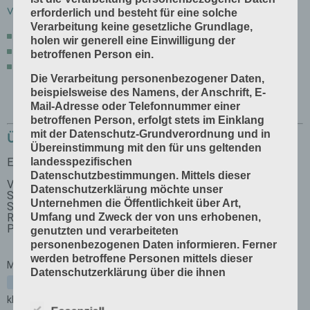
Verwendung:
erforderlich und besteht für eine solche
Verarbeitung keine gesetzliche Grundlage,
Klebebindung (kann man gut recyclen)
holen wir generell eine Einwilligung der
Fadengeheftete Bücher
ableimen
betroffenen Person ein.
Vorsätze kleben
Die Verarbeitung personenbezogener Daten,
beispielsweise des Namens, der Anschrift, E-
Mail-Adresse oder Telefonnummer einer
betroffenen Person, erfolgt stets im Einklang
mit der Datenschutz-Grundverordnung und in
Übung
Übereinstimmung mit den für uns geltenden
landesspezifischen
Datenschutzbestimmungen. Mittels dieser
Datenschutzerklärung möchte unser
Unternehmen die Öffentlichkeit über Art,
Umfang und Zweck der von uns erhobenen,
genutzten und verarbeiteten
personenbezogenen Daten informieren. Ferner
werden betroffene Personen mittels dieser
Datenschutzerklärung über die ihnen
zustehenden Rechte aufgeklärt.
Wir haben als für die Verarbeitung