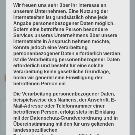
Wir freuen uns sehr über Ihr Interesse an
Papier, Karton, Pappe, Kunststoffe
unserem Unternehmen. Eine Nutzung der
Internetseiten ist grundsätzlich ohne jede
Produkte fügen
Angabe personenbezogener Daten möglich.
Produkte handwerklich herstellen
Sofern eine betroffene Person besondere
Services unseres Unternehmens über unsere
Produkte industriell herstellen
Internetseite in Anspruch nehmen möchte,
Technische Grundlagen
könnte jedoch eine Verarbeitung
personenbezogener Daten erforderlich werden.
Verfahrenstechniken
Ist die Verarbeitung personenbezogener Daten
Vorprodukte und Produktdaten
erforderlich und besteht für eine solche
Verarbeitung keine gesetzliche Grundlage,
holen wir generell eine Einwilligung der
betroffenen Person ein.
Die Verarbeitung personenbezogener Daten,
beispielsweise des Namens, der Anschrift, E-
Mail-Adresse oder Telefonnummer einer
Abmusterung
betroffenen Person, erfolgt stets im Einklang
mit der Datenschutz-Grundverordnung und in
Übereinstimmung mit den für uns geltenden
LESEN »
landesspezifischen