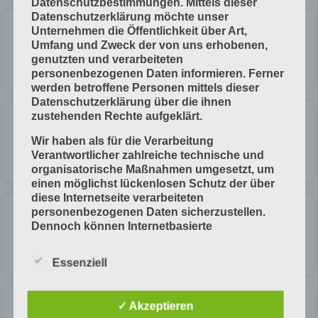
Datenschutzbestimmungen. Mittels dieser
Datenschutzerklärung möchte unser
Additive Farbmischung
Unternehmen die Öffentlichkeit über Art,
Umfang und Zweck der von uns erhobenen,
genutzten und verarbeiteten
LESEN »
personenbezogenen Daten informieren. Ferner
werden betroffene Personen mittels dieser
Datenschutzerklärung über die ihnen
zustehenden Rechte aufgeklärt.
Additive und subtraktive Farbmischung
Wir haben als für die Verarbeitung
Verantwortlicher zahlreiche technische und
LESEN »
organisatorische Maßnahmen umgesetzt, um
einen möglichst lückenlosen Schutz der über
diese Internetseite verarbeiteten
personenbezogenen Daten sicherzustellen.
Aktive Sensoren
Dennoch können Internetbasierte
Datenübertragungen grundsätzlich
LESEN »
Sicherheitslücken aufweisen, sodass ein
Essenziell
absoluter Schutz nicht gewährleistet werden
kann. Aus diesem Grund steht es jeder
betroffenen Person frei, personenbezogene
✓ Akzeptieren
Akzidenzen
Daten auch auf alternativen Wegen,