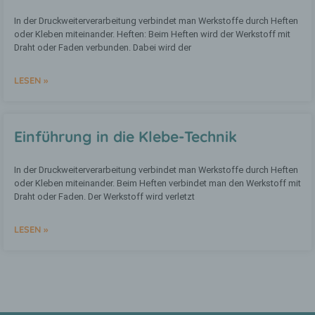
Person sind, identifiziert werden kann.
In der Druckweiterverarbeitung verbindet man Werkstoffe durch Heften
oder Kleben miteinander. Heften: Beim Heften wird der Werkstoff mit
Draht oder Faden verbunden. Dabei wird der
b) betroffene Person
LESEN »
Betroffene Person ist jede identifizierte
oder identifizierbare natürliche Person,
deren personenbezogene Daten von dem
für die Verarbeitung Verantwortlichen
Einführung in die Klebe-Technik
verarbeitet werden.
In der Druckweiterverarbeitung verbindet man Werkstoffe durch Heften
c) Verarbeitung
oder Kleben miteinander. Beim Heften verbindet man den Werkstoff mit
Draht oder Faden. Der Werkstoff wird verletzt
Verarbeitung ist jeder mit oder ohne Hilfe
automatisierter Verfahren ausgeführte
LESEN »
Vorgang oder jede solche Vorgangsreihe
im Zusammenhang mit
personenbezogenen Daten wie das
Erheben, das Erfassen, die Organisation,
das Ordnen, die Speicherung, die
Anpassung oder Veränderung, das