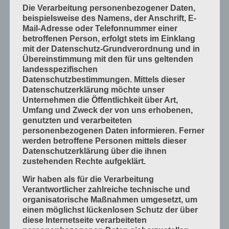
Die Verarbeitung personenbezogener Daten,
Mess- und Prüfverfahren
beispielsweise des Namens, der Anschrift, E-
Mail-Adresse oder Telefonnummer einer
Offsetdruckmaschinen
betroffenen Person, erfolgt stets im Einklang
Prozess-Standards in Druckverfahren
mit der Datenschutz-Grundverordnung und in
Übereinstimmung mit den für uns geltenden
Verfahrenstechniken
landesspezifischen
Werkstoffe und Druckmaterialien
Datenschutzbestimmungen. Mittels dieser
Datenschutzerklärung möchte unser
Druckverarbeitung
Unternehmen die Öffentlichkeit über Art,
Arbeitsabläufe im Betrieb
Umfang und Zweck der von uns erhobenen,
genutzten und verarbeiteten
Bogen falzen
personenbezogenen Daten informieren. Ferner
Bogen schneiden
werden betroffene Personen mittels dieser
Datenschutzerklärung über die ihnen
Einbandmaterialien
zustehenden Rechte aufgeklärt.
Papier, Karton, Pappe, Kunststoffe
Wir haben als für die Verarbeitung
Produkte fügen
Verantwortlicher zahlreiche technische und
organisatorische Maßnahmen umgesetzt, um
Produkte handwerklich herstellen
einen möglichst lückenlosen Schutz der über
Produkte industriell herstellen
diese Internetseite verarbeiteten