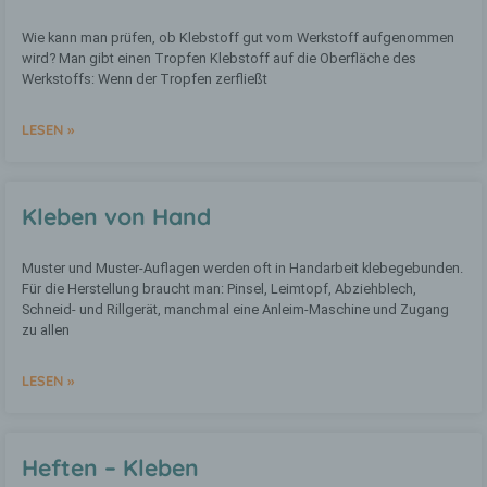
Wir verwenden in dieser Datenschutzerklärung
Wie kann man prüfen, ob Klebstoff gut vom Werkstoff aufgenommen
unter anderem die folgenden Begriffe:
wird? Man gibt einen Tropfen Klebstoff auf die Oberfläche des
Werkstoffs: Wenn der Tropfen zerfließt
LESEN »
a) personenbezogene Daten
Personenbezogene Daten sind alle
Informationen, die sich auf eine
Kleben von Hand
identifizierte oder identifizierbare
natürliche Person (im Folgenden
„betroffene Person") beziehen. Als
Muster und Muster-Auflagen werden oft in Handarbeit klebegebunden.
identifizierbar wird eine natürliche Person
Für die Herstellung braucht man: Pinsel, Leimtopf, Abziehblech,
angesehen, die direkt oder indirekt,
Schneid- und Rillgerät, manchmal eine Anleim-Maschine und Zugang
insbesondere mittels Zuordnung zu einer
zu allen
Kennung wie einem Namen, zu einer
Kennnummer, zu Standortdaten, zu einer
LESEN »
Online-Kennung oder zu einem oder
mehreren besonderen Merkmalen, die
Ausdruck der physischen,
physiologischen, genetischen,
psychischen, wirtschaftlichen, kulturellen
Heften – Kleben
oder sozialen Identität dieser natürlichen