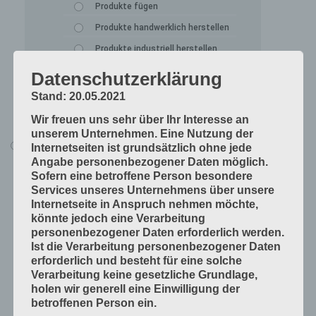
Produkte fügen
Produkte handwerklich herstellen
Produkte industriell herstellen
Technische Grundlagen
Datenschutzerklärung
Verfahrenstechniken
Stand: 20.05.2021
Vorprodukte und Produktdaten
Wir freuen uns sehr über Ihr Interesse an
unserem Unternehmen. Eine Nutzung der
Alle Lerninhalte
Internetseiten ist grundsätzlich ohne jede
Angabe personenbezogener Daten möglich.
Druck
Sofern eine betroffene Person besondere
Arbeitsabläufe in der Druckerei
Services unseres Unternehmens über unsere
Internetseite in Anspruch nehmen möchte,
Digitale Drucksysteme
könnte jedoch eine Verarbeitung
Druckformen
personenbezogener Daten erforderlich werden.
Ist die Verarbeitung personenbezogener Daten
Druckprodukte herstellen
erforderlich und besteht für eine solche
Druckprodukte veredeln
Verarbeitung keine gesetzliche Grundlage,
holen wir generell eine Einwilligung der
Druckprojekte umsetzen
betroffenen Person ein.
Druckverfahren und Druckdaten