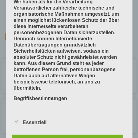
Wir haben als für die Verarbeitung
Technische Grundlagen
Verantwortlicher zahlreiche technische und
Verfahrenstechniken
organisatorische Maßnahmen umgesetzt, um
einen möglichst lückenlosen Schutz der über
Vorprodukte und Produktdaten
diese Internetseite verarbeiteten
personenbezogenen Daten sicherzustellen.
Dennoch können Internetbasierte
Datenübertragungen grundsätzlich
Sicherheitslücken aufweisen, sodass ein
absoluter Schutz nicht gewährleistet werden
kann. Aus diesem Grund steht es jeder
Verwendung von Karton
betroffenen Person frei, personenbezogene
Daten auch auf alternativen Wegen,
beispielsweise telefonisch, an uns zu
LESEN »
übermitteln.
Begriffsbestimmungen
Kapazitive Sensoren
Die Datenschutzerklärung beruht auf den
Begrifflichkeiten, die durch den Europäischen
Essenziell
Richtlinien- und Verordnungsgeber beim
LESEN »
Erlass der Datenschutz-Grundverordnung (DS-
GVO) verwendet wurden. Unsere