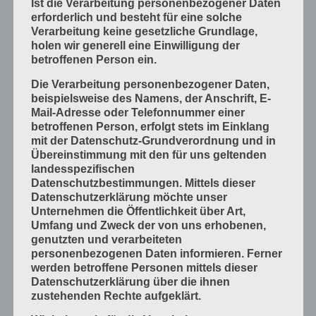
Ist die Verarbeitung personenbezogener Daten
erforderlich und besteht für eine solche
Mess- und Prüfverfahren
Verarbeitung keine gesetzliche Grundlage,
Offsetdruckmaschinen
holen wir generell eine Einwilligung der
betroffenen Person ein.
Prozess-Standards in Druckverfahren
Die Verarbeitung personenbezogener Daten,
Verfahrenstechniken
beispielsweise des Namens, der Anschrift, E-
Werkstoffe und Druckmaterialien
Mail-Adresse oder Telefonnummer einer
betroffenen Person, erfolgt stets im Einklang
Druckverarbeitung
mit der Datenschutz-Grundverordnung und in
Arbeitsabläufe im Betrieb
Übereinstimmung mit den für uns geltenden
landesspezifischen
Bogen falzen
Datenschutzbestimmungen. Mittels dieser
Bogen schneiden
Datenschutzerklärung möchte unser
Unternehmen die Öffentlichkeit über Art,
Einbandmaterialien
Umfang und Zweck der von uns erhobenen,
Papier, Karton, Pappe, Kunststoffe
genutzten und verarbeiteten
personenbezogenen Daten informieren. Ferner
Produkte fügen
werden betroffene Personen mittels dieser
Produkte handwerklich herstellen
Datenschutzerklärung über die ihnen
zustehenden Rechte aufgeklärt.
Produkte industriell herstellen