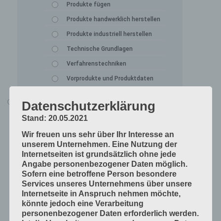
Produkte fügen
Produkte handwerklich herstellen
Produkte industriell herstellen
Technische Grundlagen
Verfahrenstechniken
Vorprodukte und Produktdaten
Alle Lerninhalte
Datenschutzerklärung
Druck
Stand: 20.05.2021
Arbeitsabläufe in der Druckerei
Wir freuen uns sehr über Ihr Interesse an
unserem Unternehmen. Eine Nutzung der
Digitale Drucksysteme
Internetseiten ist grundsätzlich ohne jede
Druckformen
Angabe personenbezogener Daten möglich.
Sofern eine betroffene Person besondere
Druckprodukte herstellen
Services unseres Unternehmens über unsere
Druckprodukte veredeln
Internetseite in Anspruch nehmen möchte,
könnte jedoch eine Verarbeitung
Druckprojekte umsetzen
personenbezogener Daten erforderlich werden.
Druckverfahren und Druckdaten