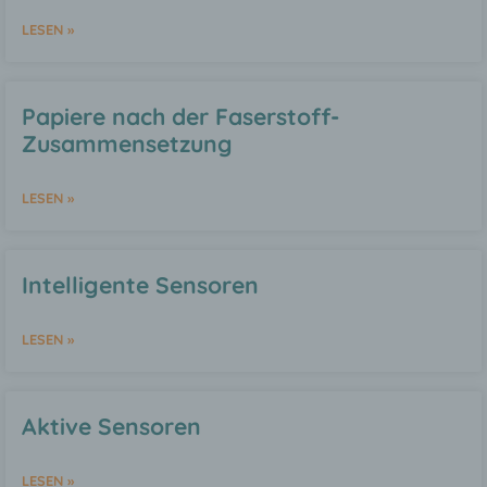
Online-Kennung oder zu einem oder
mehreren besonderen Merkmalen, die
LESEN »
Ausdruck der physischen,
physiologischen, genetischen,
psychischen, wirtschaftlichen, kulturellen
oder sozialen Identität dieser natürlichen
Papiere nach der Faserstoff-
Person sind, identifiziert werden kann.
Zusammensetzung
b) betroffene Person
LESEN »
Betroffene Person ist jede identifizierte
oder identifizierbare natürliche Person,
Intelligente Sensoren
deren personenbezogene Daten von dem
für die Verarbeitung Verantwortlichen
verarbeitet werden.
LESEN »
c) Verarbeitung
Aktive Sensoren
Verarbeitung ist jeder mit oder ohne Hilfe
automatisierter Verfahren ausgeführte
LESEN »
Vorgang oder jede solche Vorgangsreihe