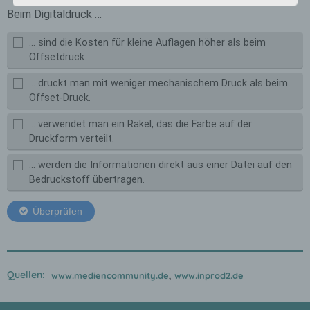
Datenübertragungen grundsätzlich
Sicherheitslücken aufweisen, sodass ein
absoluter Schutz nicht gewährleistet werden
kann. Aus diesem Grund steht es jeder
betroffenen Person frei, personenbezogene
Daten auch auf alternativen Wegen,
beispielsweise telefonisch, an uns zu
übermitteln.
Begriffsbestimmungen
Die Datenschutzerklärung beruht auf den
Begrifflichkeiten, die durch den Europäischen
Richtlinien- und Verordnungsgeber beim
Erlass der Datenschutz-Grundverordnung (DS-
GVO) verwendet wurden. Unsere
Datenschutzerklärung soll sowohl für die
Öffentlichkeit als auch für unsere Kunden und
Geschäftspartner einfach lesbar und
verständlich sein. Um dies zu gewährleisten,
Quellen:
www.mediencommunity.de
,
www.inprod2.de
möchten wir vorab die verwendeten
Begrifflichkeiten erläutern.