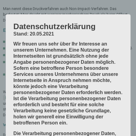
Man nennt diese Druckverfahren auch Non-Impact-Verfahren. Das
bedeutet: Man druckt mit weniger mechanischem Druck als beim Offset-
Druck.
Datenschutzerklärung
Elektrofotografie = Computer-to-Print
Stand: 20.05.2021
Farbtoner wird auf einen Bedruckstoff übertragen.
Wir freuen uns sehr über Ihr Interesse an
Der Druck ist schwarz-weiß oder in Farbe, einfarbig oder mehrfarbig.
unserem Unternehmen. Eine Nutzung der
Man kann 1-seitig oder 2-seitig drucken.
Internetseiten ist grundsätzlich ohne jede
Die Informationen werden mit einer dynamischen Druckform
Angabe personenbezogener Daten möglich.
übertragen.
Sofern eine betroffene Person besondere
Die Daten werden direkt auf die Bildträgertrommel übertragen.
Services unseres Unternehmens über unsere
Internetseite in Anspruch nehmen möchte,
könnte jedoch eine Verarbeitung
Wenn die Daten für den Druck vorbereitet sind, werden sie durch einen
personenbezogener Daten erforderlich werden.
RIP
(= Raster Image Processor) in eine Bitmap mit Raster-Elementen
Ist die Verarbeitung personenbezogener Daten
umgewandelt und zwischengespeichert. Die Raster-Elemente werden
erforderlich und besteht für eine solche
ständig von einem Server auf die Druckform übertragen. Für jeden neuen
Verarbeitung keine gesetzliche Grundlage,
Druck kann man die Daten ändern.
holen wir generell eine Einwilligung der
betroffenen Person ein.
Wichtig!
Die Verarbeitung personenbezogener Daten,
Die digitalen Dateien dürfen keine Fehler haben.