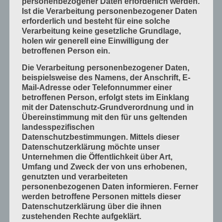
personenbezogener Daten erforderlich werden.
Ist die Verarbeitung personenbezogener Daten
Mess- und Prüfverfahren
erforderlich und besteht für eine solche
Offsetdruckmaschinen
Verarbeitung keine gesetzliche Grundlage,
holen wir generell eine Einwilligung der
Prozess-Standards in Druckverfahren
betroffenen Person ein.
Verfahrenstechniken
Die Verarbeitung personenbezogener Daten,
Werkstoffe und Druckmaterialien
beispielsweise des Namens, der Anschrift, E-
Mail-Adresse oder Telefonnummer einer
Druckverarbeitung
betroffenen Person, erfolgt stets im Einklang
Arbeitsabläufe im Betrieb
mit der Datenschutz-Grundverordnung und in
Übereinstimmung mit den für uns geltenden
Bogen falzen
landesspezifischen
Bogen schneiden
Datenschutzbestimmungen. Mittels dieser
Datenschutzerklärung möchte unser
Einbandmaterialien
Unternehmen die Öffentlichkeit über Art,
Papier, Karton, Pappe, Kunststoffe
Umfang und Zweck der von uns erhobenen,
genutzten und verarbeiteten
Produkte fügen
personenbezogenen Daten informieren. Ferner
Produkte handwerklich herstellen
werden betroffene Personen mittels dieser
Datenschutzerklärung über die ihnen
Produkte industriell herstellen
zustehenden Rechte aufgeklärt.