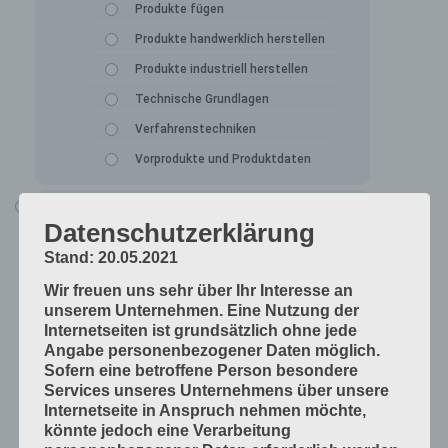
Produkte fügen
Produkte handwerklich herstellen
Produkte industriell herstellen
Technische Grundlagen
Verfahrenstechniken
Vorprodukte und Produktdaten
Alle Lerninhalte
Datenschutzerklärung
Druck
Stand: 20.05.2021
Arbeitsabläufe in der Druckerei
Wir freuen uns sehr über Ihr Interesse an
Digitale Drucksysteme
unserem Unternehmen. Eine Nutzung der
Druckformen
Internetseiten ist grundsätzlich ohne jede
Angabe personenbezogener Daten möglich.
Druckprodukte herstellen
Sofern eine betroffene Person besondere
Druckprodukte veredeln
Services unseres Unternehmens über unsere
Internetseite in Anspruch nehmen möchte,
Druckprojekte umsetzen
könnte jedoch eine Verarbeitung
Druckverfahren und Druckdaten