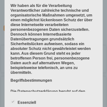
Technische Grundlagen
Wir haben als für die Verarbeitung
Verfahrenstechniken
Verantwortlicher zahlreiche technische und
organisatorische Maßnahmen umgesetzt, um
Vorprodukte und Produktdaten
einen möglichst lückenlosen Schutz der über
diese Internetseite verarbeiteten
personenbezogenen Daten sicherzustellen.
Dennoch können Internetbasierte
Datenübertragungen grundsätzlich
Sicherheitslücken aufweisen, sodass ein
absoluter Schutz nicht gewährleistet werden
Einrichten und Falzen
kann. Aus diesem Grund steht es jeder
betroffenen Person frei, personenbezogene
Daten auch auf alternativen Wegen,
LESEN »
beispielsweise telefonisch, an uns zu
übermitteln.
Begriffsbestimmungen
Falzmaschinen Weitere Zusatz-
Einrichtungen
Die Datenschutzerklärung beruht auf den
Begrifflichkeiten, die durch den Europäischen
Richtlinien- und Verordnungsgeber beim
LESEN »
Essenziell
Erlass der Datenschutz-Grundverordnung (DS-