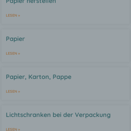
Papier herstellen
Kennnummer, zu Standortdaten, zu einer
Online-Kennung oder zu einem oder
mehreren besonderen Merkmalen, die
LESEN »
Ausdruck der physischen,
physiologischen, genetischen,
psychischen, wirtschaftlichen, kulturellen
oder sozialen Identität dieser natürlichen
Papier
Person sind, identifiziert werden kann.
LESEN »
b) betroffene Person
Betroffene Person ist jede identifizierte
Papier, Karton, Pappe
oder identifizierbare natürliche Person,
deren personenbezogene Daten von dem
für die Verarbeitung Verantwortlichen
LESEN »
verarbeitet werden.
c) Verarbeitung
Lichtschranken bei der Verpackung
Verarbeitung ist jeder mit oder ohne Hilfe
LESEN »
automatisierter Verfahren ausgeführte