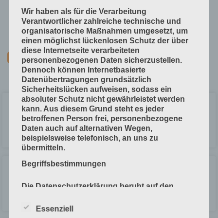
Technische Grundlagen
Wir haben als für die Verarbeitung
Verfahrenstechniken
Verantwortlicher zahlreiche technische und
organisatorische Maßnahmen umgesetzt, um
Vorprodukte und Produktdaten
einen möglichst lückenlosen Schutz der über
diese Internetseite verarbeiteten
personenbezogenen Daten sicherzustellen.
Dennoch können Internetbasierte
Datenübertragungen grundsätzlich
Sicherheitslücken aufweisen, sodass ein
absoluter Schutz nicht gewährleistet werden
Teile der Papiermaschine
kann. Aus diesem Grund steht es jeder
betroffenen Person frei, personenbezogene
Daten auch auf alternativen Wegen,
LESEN »
beispielsweise telefonisch, an uns zu
übermitteln.
Begriffsbestimmungen
Papiereigenschaften bei der Mahlung
Die Datenschutzerklärung beruht auf den
Begrifflichkeiten, die durch den Europäischen
LESEN »
Richtlinien- und Verordnungsgeber beim
Essenziell
Erlass der Datenschutz-Grundverordnung (DS-