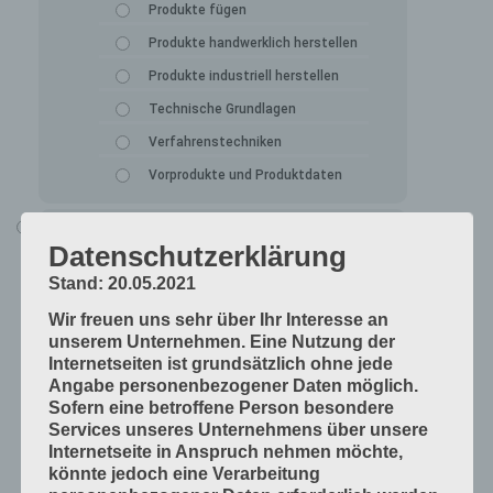
Produkte fügen
Produkte handwerklich herstellen
Produkte industriell herstellen
Technische Grundlagen
Verfahrenstechniken
Vorprodukte und Produktdaten
Alle Lerninhalte
Datenschutzerklärung
Druck
Stand: 20.05.2021
Arbeitsabläufe in der Druckerei
Wir freuen uns sehr über Ihr Interesse an
Digitale Drucksysteme
unserem Unternehmen. Eine Nutzung der
Druckformen
Internetseiten ist grundsätzlich ohne jede
Angabe personenbezogener Daten möglich.
Druckprodukte herstellen
Sofern eine betroffene Person besondere
Druckprodukte veredeln
Services unseres Unternehmens über unsere
Internetseite in Anspruch nehmen möchte,
Druckprojekte umsetzen
könnte jedoch eine Verarbeitung
Druckverfahren und Druckdaten