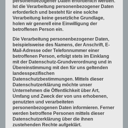
personenbezogener Daten erforderlich werden.
Ist die Verarbeitung personenbezogener Daten
Mess- und Prüfverfahren
erforderlich und besteht für eine solche
Offsetdruckmaschinen
Verarbeitung keine gesetzliche Grundlage,
holen wir generell eine Einwilligung der
Prozess-Standards in Druckverfahren
betroffenen Person ein.
Verfahrenstechniken
Die Verarbeitung personenbezogener Daten,
Werkstoffe und Druckmaterialien
beispielsweise des Namens, der Anschrift, E-
Mail-Adresse oder Telefonnummer einer
Druckverarbeitung
betroffenen Person, erfolgt stets im Einklang
Arbeitsabläufe im Betrieb
mit der Datenschutz-Grundverordnung und in
Übereinstimmung mit den für uns geltenden
Bogen falzen
landesspezifischen
Bogen schneiden
Datenschutzbestimmungen. Mittels dieser
Datenschutzerklärung möchte unser
Einbandmaterialien
Unternehmen die Öffentlichkeit über Art,
Papier, Karton, Pappe, Kunststoffe
Umfang und Zweck der von uns erhobenen,
genutzten und verarbeiteten
Produkte fügen
personenbezogenen Daten informieren. Ferner
Produkte handwerklich herstellen
werden betroffene Personen mittels dieser
Datenschutzerklärung über die ihnen
Produkte industriell herstellen
zustehenden Rechte aufgeklärt.