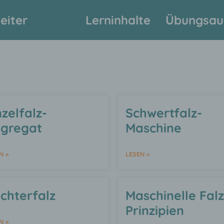
eiter
Lerninhalte
Übungsau
nzelfalz-
Schwertfalz-
gregat
Maschine
N »
LESEN »
ichterfalz
Maschinelle Falz
Prinzipien
N »