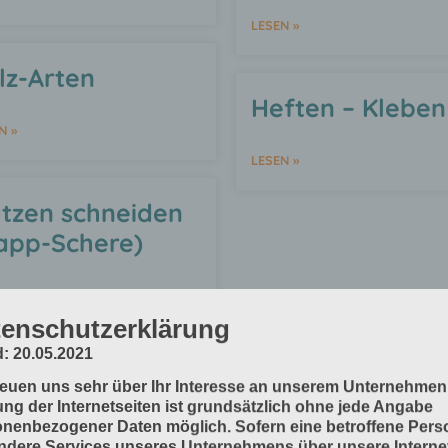
LESEN »
lz-Arten
Heften – Kleben
N »
LESEN »
tzen schneiden
app-Schere)
N »
enschutzerklärung
: 20.05.2021
« Zurück
1
2
3
4
5
6
7
8
9
10
11
12
reuen uns sehr über Ihr Interesse an unserem Unternehmen
ng der Internetseiten ist grundsätzlich ohne jede Angabe
nenbezogener Daten möglich. Sofern eine betroffene Pers
dere Services unseres Unternehmens über unsere Internet