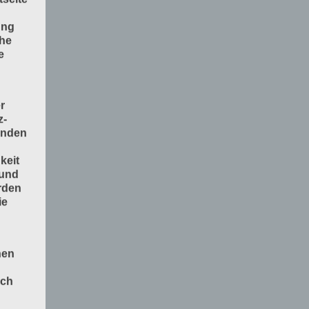
ung
che
e
r
z-
enden
keit
 und
rden
ie
nen
och