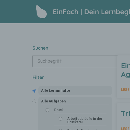
EinFach | Dein Lernbegl
Suchen
Ei
Ag
Filter
LESE
Alle Lerninhalte
Alle Aufgaben
Druck
Tr
Arbeitsabläufe in der
Druckerei
LESE