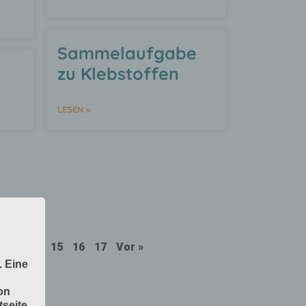
Sammelaufgabe
zu Klebstoffen
LESEN »
13
14
15
16
17
Vor »
. Eine
on
seite