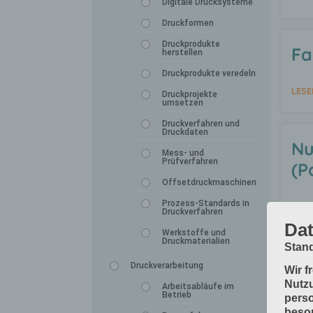
Digitale Drucksysteme
Druckformen
Druckprodukte
Fa
herstellen
Druckprodukte veredeln
LESE
Druckprojekte
umsetzen
Druckverfahren und
Druckdaten
Nu
Mess- und
Prüfverfahren
(P
Offsetdruckmaschinen
Prozess-Standards in
LESE
Druckverfahren
Dat
Werkstoffe und
Druckmaterialien
Stand
Druckverarbeitung
Wir f
Nutzu
Arbeitsabläufe im
Betrieb
perso
beson