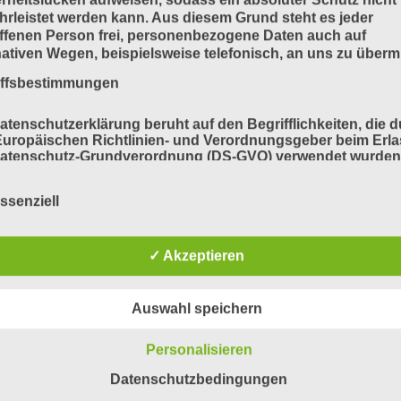
rleistet werden kann. Aus diesem Grund steht es jeder
ffenen Person frei, personenbezogene Daten auch auf
nativen Wegen, beispielsweise telefonisch, an uns zu übermi
iffsbestimmungen
atenschutzerklärung beruht auf den Begrifflichkeiten, die 
uropäischen Richtlinien- und Verordnungsgeber beim Erla
Datenschutz-Grundverordnung (DS-GVO) verwendet wurden
e Datenschutzerklärung soll sowohl für die Öffentlichkeit a
für unsere Kunden und Geschäftspartner einfach lesbar u
ssenziell
ändlich sein. Um dies zu gewährleisten, möchten wir vorab 
ndeten Begrifflichkeiten erläutern.
erwenden in dieser Datenschutzerklärung unter anderem di
✓ Akzeptieren
nden Begriffe:
Auswahl speichern
a) personenbezogene Daten
Personalisieren
Datenschutzbedingungen
Personenbezogene Daten sind alle Informationen, die sich 
eine identifizierte oder identifizierbare natürliche Person (im