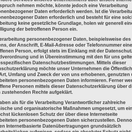
spruch nehmen möchte, könnte jedoch eine Verarbeitung
nenbezogener Daten erforderlich werden. Ist die Verarbeit
nenbezogener Daten erforderlich und besteht für eine sol
beitung keine gesetzliche Grundlage, holen wir generell ein
lligung der betroffenen Person ein.
erarbeitung personenbezogener Daten, beispielsweise des
s, der Anschrift, E-Mail-Adresse oder Telefonnummer eine
ffenen Person, erfolgt stets im Einklang mit der Datenschut
dverordnung und in Übereinstimmung mit den für uns gelt
sspezifischen Datenschutzbestimmungen. Mittels dieser
schutzerklärung möchte unser Unternehmen die Öffentlich
Art, Umfang und Zweck der von uns erhobenen, genutzten
beiteten personenbezogenen Daten informieren. Ferner we
ffene Personen mittels dieser Datenschutzerklärung über d
 zustehenden Rechte aufgeklärt.
aben als für die Verarbeitung Verantwortlicher zahlreiche
nische und organisatorische Maßnahmen umgesetzt, um ei
chst lückenlosen Schutz der über diese Internetseite
beiteten personenbezogenen Daten sicherzustellen. Denn
n Internetbasierte Datenübertragungen grundsätzlich
rheitslücken aufweisen, sodass ein absoluter Schutz nicht