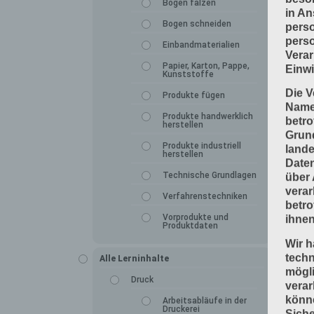
Bogen falzen
in An
Bogen schneiden
perso
perso
Einbandmaterialien
Verar
Papier, Karton, Pappe,
Einwi
Kunststoffe
Die V
Produkte fügen
Namen
Produkte handwerklich
betro
herstellen
Grun
Produkte industriell
lande
herstellen
Daten
Technische Grundlagen
über 
verar
Verfahrenstechniken
betro
Vorprodukte und
ihnen
Produktdaten
Wir h
tech
Alle Lerninhalte
mögli
Druck
verar
könne
Arbeitsabläufe in der
Druckerei
Siche