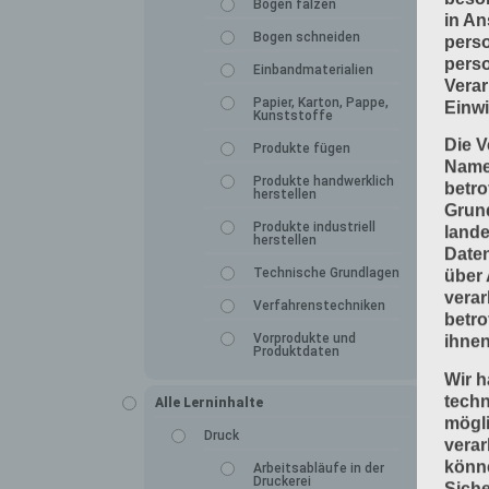
Bogen falzen
in An
Bogen schneiden
perso
perso
Einbandmaterialien
Verar
Papier, Karton, Pappe,
Einwi
Kunststoffe
Die V
Produkte fügen
Namen
Produkte handwerklich
betro
herstellen
Grun
Produkte industriell
lande
herstellen
Daten
Technische Grundlagen
über 
verar
Verfahrenstechniken
betro
Vorprodukte und
ihnen
Produktdaten
Wir h
tech
Alle Lerninhalte
mögli
Druck
verar
könne
Arbeitsabläufe in der
Druckerei
Siche