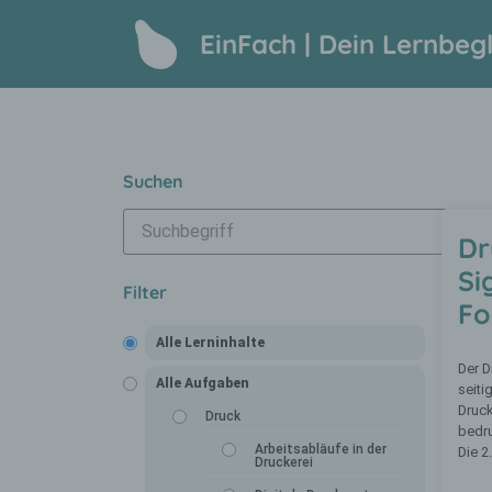
EinFach | Dein Lernbegl
Suchen
Dr
Si
Filter
Fo
Alle Lerninhalte
Der D
Alle Aufgaben
seiti
Druc
Druck
bedru
Arbeitsabläufe in der
Die 2
Druckerei