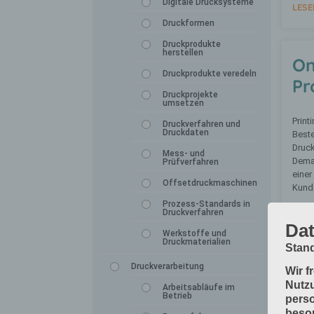
Digitale Drucksysteme
LESE
Druckformen
Druckprodukte
herstellen
O
Druckprodukte veredeln
Pr
Druckprojekte
umsetzen
Print
Druckverfahren und
Druckdaten
Best
Druck
Mess- und
Deman
Prüfverfahren
einer
Offsetdruckmaschinen
Kunde
Prozess-Standards in
Druckverfahren
LESE
Dat
Werkstoffe und
Druckmaterialien
Stand
Druckverarbeitung
Wir f
Nutzu
Arbeitsabläufe im
Betrieb
perso
beson