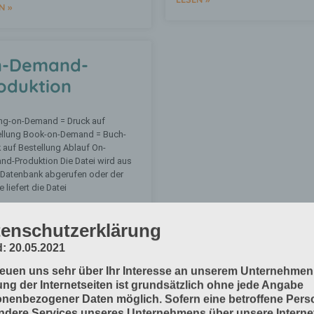
N »
n-Demand-
oduktion
ing-on-Demand = Druck auf
ellung Book-on-Demand = Buch-
 auf Bestellung Ablauf On-
d-Produktion Die Datei wird aus
 Datenbank abgerufen oder der
 liefert die Datei
N »
enschutzerklärung
: 20.05.2021
« Zurück
1
2
3
4
5
6
7
8
9
10
11
12
13
14
reuen uns sehr über Ihr Interesse an unserem Unternehmen
ng der Internetseiten ist grundsätzlich ohne jede Angabe
nenbezogener Daten möglich. Sofern eine betroffene Pers
dere Services unseres Unternehmens über unsere Internet