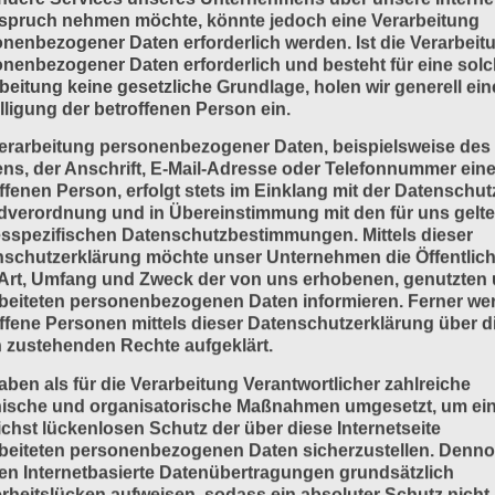
spruch nehmen möchte, könnte jedoch eine Verarbeitung
nenbezogener Daten erforderlich werden. Ist die Verarbeit
nenbezogener Daten erforderlich und besteht für eine sol
beitung keine gesetzliche Grundlage, holen wir generell ein
lligung der betroffenen Person ein.
erarbeitung personenbezogener Daten, beispielsweise des
s, der Anschrift, E-Mail-Adresse oder Telefonnummer eine
ffenen Person, erfolgt stets im Einklang mit der Datenschut
dverordnung und in Übereinstimmung mit den für uns gelt
sspezifischen Datenschutzbestimmungen. Mittels dieser
schutzerklärung möchte unser Unternehmen die Öffentlich
Art, Umfang und Zweck der von uns erhobenen, genutzten
beiteten personenbezogenen Daten informieren. Ferner we
ffene Personen mittels dieser Datenschutzerklärung über d
 zustehenden Rechte aufgeklärt.
aben als für die Verarbeitung Verantwortlicher zahlreiche
nische und organisatorische Maßnahmen umgesetzt, um ei
chst lückenlosen Schutz der über diese Internetseite
beiteten personenbezogenen Daten sicherzustellen. Denn
n Internetbasierte Datenübertragungen grundsätzlich
rheitslücken aufweisen, sodass ein absoluter Schutz nicht