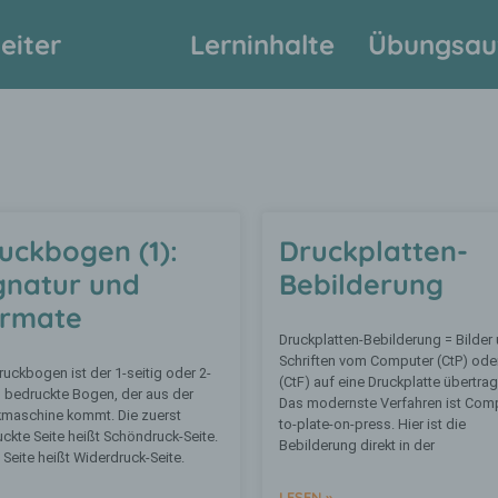
eiter
Lerninhalte
Übungsau
uckbogen (1):
Druckplatten-
gnatur und
Bebilderung
rmate
Druckplatten-Bebilderung = Bilder
Schriften vom Computer (CtP) oder
ruckbogen ist der 1-seitig oder 2-
(CtF) auf eine Druckplatte übertrag
g bedruckte Bogen, der aus der
Das modernste Verfahren ist Comp
kmaschine kommt. Die zuerst
to-plate-on-press. Hier ist die
ckte Seite heißt Schöndruck-Seite.
Bebilderung direkt in der
. Seite heißt Widerdruck-Seite.
LESEN »