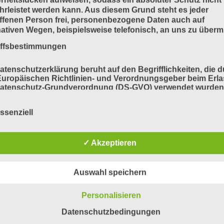
rleistet werden kann. Aus diesem Grund steht es jeder
ffenen Person frei, personenbezogene Daten auch auf
nativen Wegen, beispielsweise telefonisch, an uns zu übermi
iffsbestimmungen
atenschutzerklärung beruht auf den Begrifflichkeiten, die 
uropäischen Richtlinien- und Verordnungsgeber beim Erla
Datenschutz-Grundverordnung (DS-GVO) verwendet wurden
e Datenschutzerklärung soll sowohl für die Öffentlichkeit a
für unsere Kunden und Geschäftspartner einfach lesbar u
ssenziell
ändlich sein. Um dies zu gewährleisten, möchten wir vorab 
ndeten Begrifflichkeiten erläutern.
erwenden in dieser Datenschutzerklärung unter anderem di
✓ Akzeptieren
nden Begriffe:
Auswahl speichern
a) personenbezogene Daten
Personalisieren
Datenschutzbedingungen
Personenbezogene Daten sind alle Informationen, die sich 
eine identifizierte oder identifizierbare natürliche Person (im