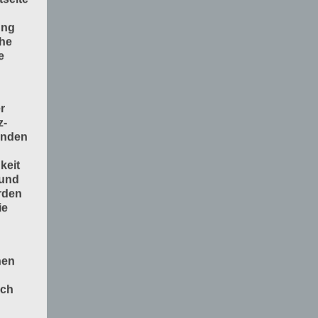
ung
che
e
r
z-
enden
keit
 und
rden
ie
nen
och