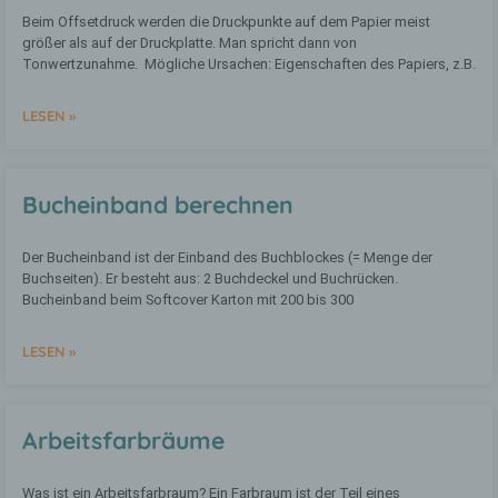
Bereitstellung, den Abgleich oder die
Beim Offsetdruck werden die Druckpunkte auf dem Papier meist
Verknüpfung, die Einschränkung, das
größer als auf der Druckplatte. Man spricht dann von
Löschen oder die Vernichtung.
Tonwertzunahme. Mögliche Ursachen: Eigenschaften des Papiers, z.B.
LESEN »
d) Einschränkung der Verarbeitung
Einschränkung der Verarbeitung ist die
Bucheinband berechnen
Markierung gespeicherter
personenbezogener Daten mit dem Ziel,
ihre künftige Verarbeitung
Der Bucheinband ist der Einband des Buchblockes (= Menge der
einzuschränken.
Buchseiten). Er besteht aus: 2 Buchdeckel und Buchrücken.
Bucheinband beim Softcover Karton mit 200 bis 300
e) Profiling
LESEN »
Profiling ist jede Art der automatisierten
Verarbeitung personenbezogener Daten,
die darin besteht, dass diese
Arbeitsfarbräume
personenbezogenen Daten verwendet
werden, um bestimmte persönliche
Aspekte, die sich auf eine natürliche
Was ist ein Arbeitsfarbraum? Ein Farbraum ist der Teil eines