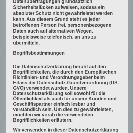
Digitaldruck
Datenübertragungen grundsätzlich
Sicherheitslücken aufweisen, sodass ein
absoluter Schutz nicht gewährleistet werden
Digitaldruck = Druckverfahren, bei denen die Informationen direkt aus
kann. Aus diesem Grund steht es jeder
einer Datei auf den Bedruckstoff übertragen werden. Man braucht
betroffenen Person frei, personenbezogene
keine statische Druckform. Es gibt 2 Druckverfahren:
Daten auch auf alternativen Wegen,
beispielsweise telefonisch, an uns zu
LESEN »
übermitteln.
Begriffsbestimmungen
Druckveredelung
Die Datenschutzerklärung beruht auf den
Begrifflichkeiten, die durch den Europäischen
Richtlinien- und Verordnungsgeber beim
In der Druckveredelung wird die Oberfläche eines Printproduktes
Erlass der Datenschutz-Grundverordnung (DS-
bearbeitet. Das Printprodukt wird entweder in der Druckmaschine (=
GVO) verwendet wurden. Unsere
inline) veredelt oder außerhalb. Die Veredelung betrifft die
Datenschutzerklärung soll sowohl für die
Öffentlichkeit als auch für unsere Kunden und
Geschäftspartner einfach lesbar und
LESEN »
verständlich sein. Um dies zu gewährleisten,
möchten wir vorab die verwendeten
Begrifflichkeiten erläutern.
Farbauszüge und Farbseparation
Wir verwenden in dieser Datenschutzerklärung