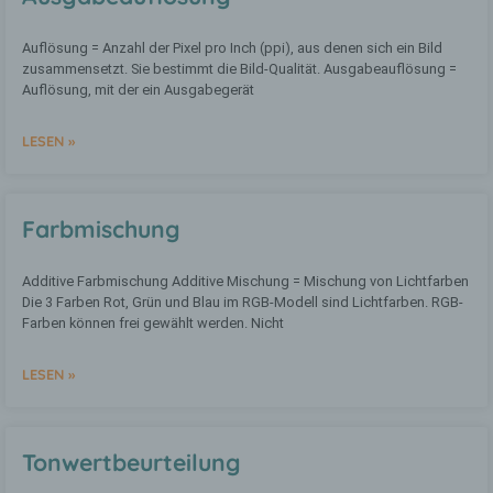
b) betroffene Person
Auflösung = Anzahl der Pixel pro Inch (ppi), aus denen sich ein Bild
zusammensetzt. Sie bestimmt die Bild-Qualität. Ausgabeauflösung =
Auflösung, mit der ein Ausgabegerät
Betroffene Person ist jede identifizierte
oder identifizierbare natürliche Person,
deren personenbezogene Daten von dem
LESEN »
für die Verarbeitung Verantwortlichen
verarbeitet werden.
Farbmischung
c) Verarbeitung
Additive Farbmischung Additive Mischung = Mischung von Lichtfarben
Verarbeitung ist jeder mit oder ohne Hilfe
Die 3 Farben Rot, Grün und Blau im RGB-Modell sind Lichtfarben. RGB-
automatisierter Verfahren ausgeführte
Farben können frei gewählt werden. Nicht
Vorgang oder jede solche Vorgangsreihe
im Zusammenhang mit
personenbezogenen Daten wie das
LESEN »
Erheben, das Erfassen, die Organisation,
das Ordnen, die Speicherung, die
Anpassung oder Veränderung, das
Auslesen, das Abfragen, die Verwendung,
Tonwert­beurteilung
die Offenlegung durch Übermittlung,
Verbreitung oder eine andere Form der