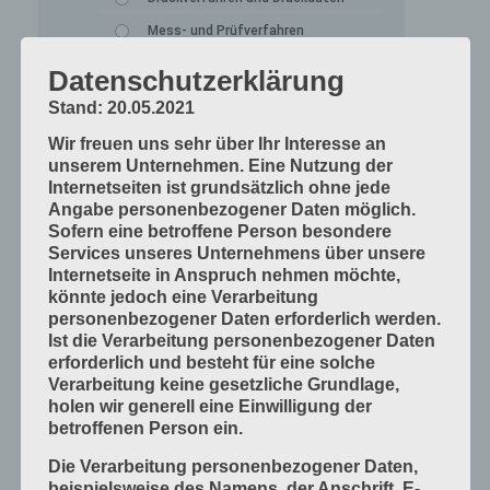
Mess- und Prüfverfahren
Offsetdruckmaschinen
Datenschutzerklärung
Prozess-Standards in Druckverfahren
Stand: 20.05.2021
Verfahrenstechniken
Wir freuen uns sehr über Ihr Interesse an
Werkstoffe und Druckmaterialien
unserem Unternehmen. Eine Nutzung der
Internetseiten ist grundsätzlich ohne jede
Druckverarbeitung
Angabe personenbezogener Daten möglich.
Sofern eine betroffene Person besondere
Arbeitsabläufe im Betrieb
Services unseres Unternehmens über unsere
Bogen falzen
Internetseite in Anspruch nehmen möchte,
könnte jedoch eine Verarbeitung
Bogen schneiden
personenbezogener Daten erforderlich werden.
Einbandmaterialien
Ist die Verarbeitung personenbezogener Daten
erforderlich und besteht für eine solche
Papier, Karton, Pappe, Kunststoffe
Verarbeitung keine gesetzliche Grundlage,
Produkte fügen
holen wir generell eine Einwilligung der
betroffenen Person ein.
Produkte handwerklich herstellen
Produkte industriell herstellen
Die Verarbeitung personenbezogener Daten,
beispielsweise des Namens, der Anschrift, E-