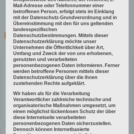
Technische Grundlagen
Mail-Adresse oder Telefonnummer einer
Verfahrenstechniken
betroffenen Person, erfolgt stets im Einklang
mit der Datenschutz-Grundverordnung und in
Vorprodukte und Produktdaten
Übereinstimmung mit den für uns geltenden
landesspezifischen
Datenschutzbestimmungen. Mittels dieser
Datenschutzerklärung möchte unser
Unternehmen die Öffentlichkeit über Art,
Umfang und Zweck der von uns erhobenen,
genutzten und verarbeiteten
personenbezogenen Daten informieren. Ferner
Druck-Weiterverarbeitung
werden betroffene Personen mittels dieser
Datenschutzerklärung über die ihnen
In der Druck-Weiterverarbeitung werden die Druck-Erzeugnisse
zustehenden Rechte aufgeklärt.
weiterverarbeitet, zum Beispiel zu Büchern, Zeitschriften, Prospekten,
Flyern, Visitenkarten usw. Die Druck-Weiterverarbeitung gehört meist zu
Wir haben als für die Verarbeitung
einer Druckerei. Es gibt auch eigenständige
Verantwortlicher zahlreiche technische und
organisatorische Maßnahmen umgesetzt, um
einen möglichst lückenlosen Schutz der über
LESEN »
diese Internetseite verarbeiteten
personenbezogenen Daten sicherzustellen.
Dennoch können Internetbasierte