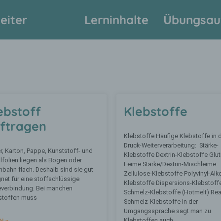
eiter
Lerninhalte
Übungsau
ebstoff
Klebstoffe
ftragen
Klebstoffe Häufige Klebstoffe in 
Druck-Weiterverarbeitung: Stärke-
r, Karton, Pappe, Kunststoff- und
Klebstoffe Dextrin-Klebstoffe Glut
lfolien liegen als Bogen oder
Leime Stärke/Dextrin-Mischleime
nbahn flach. Deshalb sind sie gut
Zellulose-Klebstoffe Polyvinyl-Alk
net für eine stoffschlüssige
Klebstoffe Dispersions-Klebstoff
everbindung. Bei manchen
Schmelz-Klebstoffe (Hotmelt) Rea
stoffen muss
Schmelz-Klebstoffe In der
Umgangssprache sagt man zu
N »
Klebstoffen auch