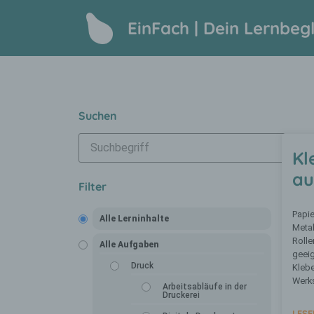
EinFach | Dein Lernbegl
Suchen
Kl
au
Filter
Papie
Alle Lerninhalte
Metal
Rolle
Alle Aufgaben
geeig
Druck
Kleb
Werk
Arbeitsabläufe in der
Druckerei
LESE