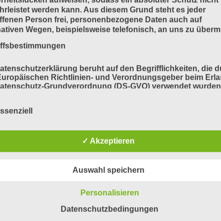
N »
rleistet werden kann. Aus diesem Grund steht es jeder
ffenen Person frei, personenbezogene Daten auch auf
nativen Wegen, beispielsweise telefonisch, an uns zu übermi
« Zurück
1
2
3
4
5
6
7
8
9
10
11
12
13
14
iffsbestimmungen
atenschutzerklärung beruht auf den Begrifflichkeiten, die 
uropäischen Richtlinien- und Verordnungsgeber beim Erla
Datenschutz-Grundverordnung (DS-GVO) verwendet wurden
e Datenschutzerklärung soll sowohl für die Öffentlichkeit a
für unsere Kunden und Geschäftspartner einfach lesbar u
ssenziell
ändlich sein. Um dies zu gewährleisten, möchten wir vorab 
ndeten Begrifflichkeiten erläutern.
erwenden in dieser Datenschutzerklärung unter anderem di
✓ Akzeptieren
nden Begriffe:
Auswahl speichern
a) personenbezogene Daten
Personalisieren
Datenschutzbedingungen
Personenbezogene Daten sind alle Informationen, die sich 
eine identifizierte oder identifizierbare natürliche Person (im