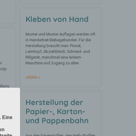
Kleben von Hand
Muster und Muster-Auflagen werden oft
in Handarbeit klebegebunden. Für die
Herstellung braucht man: Pinsel,
Leimtopf, Abziehblech, Schneid- und
Rillgerät, manchmal eine Anleim-
n
Maschine und Zugang zu allen
nzip
LESEN »
llung
chinen
Herstellung der
Papier-, Karton-
. Eine
und Pappenbahn
on
seite
Aus den Faserstoffen, den Halb-Stoffen