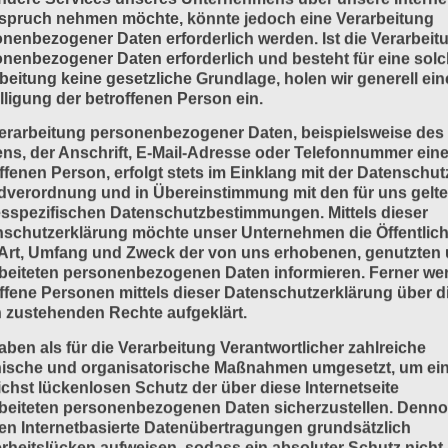
Kolbenverdichte
ieren bedeutet: 2 Materialien
spruch nehmen möchte, könnte jedoch eine Verarbeitung
nander durch Kleben verbinden,
nenbezogener Daten erforderlich werden. Ist die Verarbeit
eispiel Pappe mit Papier oder
Mit Kolbenverdichtern kann man s
nenbezogener Daten erforderlich und besteht für eine sol
e mit einem Trägermaterial. Ein
hohe Drücke erzeugen. Funktionsw
beitung keine gesetzliche Grundlage, holen wir generell ein
ial wird kaschiert, wenn es allein
In einem geschlossenen Zylinder
lligung der betroffenen Person ein.
bewegt sich ein Kolben. Beispiel f
N »
einen einfachen Kolbenverdichter:
erarbeitung personenbezogener Daten, beispielsweise des
Luftpumpe für das
s, der Anschrift, E-Mail-Adresse oder Telefonnummer eine
ffenen Person, erfolgt stets im Einklang mit der Datenschut
dverordnung und in Übereinstimmung mit den für uns gelt
LESEN »
lfsstoffe in
sspezifischen Datenschutzbestimmungen. Mittels dieser
schutzerklärung möchte unser Unternehmen die Öffentlich
nststoffen
Art, Umfang und Zweck der von uns erhobenen, genutzten
beiteten personenbezogenen Daten informieren. Ferner we
ichtigsten Hilfsstoffe sind bei der
ffene Personen mittels dieser Datenschutzerklärung über d
ellung von Kunststoffen sind: :
 zustehenden Rechte aufgeklärt.
stabilisatoren Füllstoffe
aben als für die Verarbeitung Verantwortlicher zahlreiche
ittel (Farbstoffe und Pigmente)
nische und organisatorische Maßnahmen umgesetzt, um ei
macher Gleitmittel Antistatikmittel
chst lückenlosen Schutz der über diese Internetseite
ungs- und Lichtschutzmittel
estabilisatoren Manchmal
beiteten personenbezogenen Daten sicherzustellen. Denn
n Internetbasierte Datenübertragungen grundsätzlich
rheitslücken aufweisen, sodass ein absoluter Schutz nicht