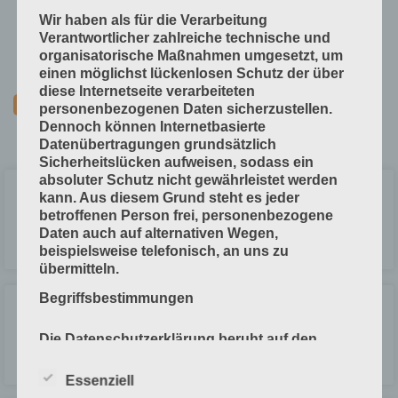
Technische Grundlagen
Wir haben als für die Verarbeitung
Verfahrenstechniken
Verantwortlicher zahlreiche technische und
organisatorische Maßnahmen umgesetzt, um
Vorprodukte und Produktdaten
einen möglichst lückenlosen Schutz der über
diese Internetseite verarbeiteten
personenbezogenen Daten sicherzustellen.
Dennoch können Internetbasierte
Datenübertragungen grundsätzlich
Sicherheitslücken aufweisen, sodass ein
absoluter Schutz nicht gewährleistet werden
Mehrlagen-Broschur mit Vorsatz
kann. Aus diesem Grund steht es jeder
betroffenen Person frei, personenbezogene
Daten auch auf alternativen Wegen,
LESEN »
beispielsweise telefonisch, an uns zu
übermitteln.
Begriffsbestimmungen
Mehrlagen-Broschur ohne Vorsatz
Die Datenschutzerklärung beruht auf den
Begrifflichkeiten, die durch den Europäischen
LESEN »
Richtlinien- und Verordnungsgeber beim
Essenziell
Erlass der Datenschutz-Grundverordnung (DS-