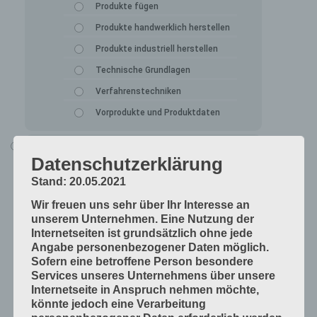
Produkte fügen
Produkte handwerklich herstellen
Produkte industriell herstellen
Technische Grundlagen
Verfahrenstechniken
Vorprodukte und Produktdaten
Alle Lerninhalte
Datenschutzerklärung
Druck
Stand: 20.05.2021
Arbeitsabläufe in der Druckerei
Wir freuen uns sehr über Ihr Interesse an
Digitale Drucksysteme
unserem Unternehmen. Eine Nutzung der
Druckformen
Internetseiten ist grundsätzlich ohne jede
Angabe personenbezogener Daten möglich.
Druckprodukte herstellen
Sofern eine betroffene Person besondere
Druckprodukte veredeln
Services unseres Unternehmens über unsere
Internetseite in Anspruch nehmen möchte,
Druckprojekte umsetzen
könnte jedoch eine Verarbeitung
Druckverfahren und Druckdaten