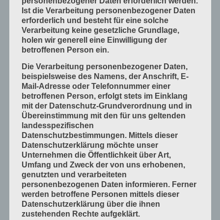
personenbezogener Daten erforderlich werden.
Ist die Verarbeitung personenbezogener Daten
Mess- und Prüfverfahren
erforderlich und besteht für eine solche
Offsetdruckmaschinen
Verarbeitung keine gesetzliche Grundlage,
holen wir generell eine Einwilligung der
Prozess-Standards in Druckverfahren
betroffenen Person ein.
Verfahrenstechniken
Die Verarbeitung personenbezogener Daten,
Werkstoffe und Druckmaterialien
beispielsweise des Namens, der Anschrift, E-
Mail-Adresse oder Telefonnummer einer
Druckverarbeitung
betroffenen Person, erfolgt stets im Einklang
Arbeitsabläufe im Betrieb
mit der Datenschutz-Grundverordnung und in
Übereinstimmung mit den für uns geltenden
Bogen falzen
landesspezifischen
Bogen schneiden
Datenschutzbestimmungen. Mittels dieser
Datenschutzerklärung möchte unser
Einbandmaterialien
Unternehmen die Öffentlichkeit über Art,
Papier, Karton, Pappe, Kunststoffe
Umfang und Zweck der von uns erhobenen,
genutzten und verarbeiteten
Produkte fügen
personenbezogenen Daten informieren. Ferner
Produkte handwerklich herstellen
werden betroffene Personen mittels dieser
Datenschutzerklärung über die ihnen
Produkte industriell herstellen
zustehenden Rechte aufgeklärt.