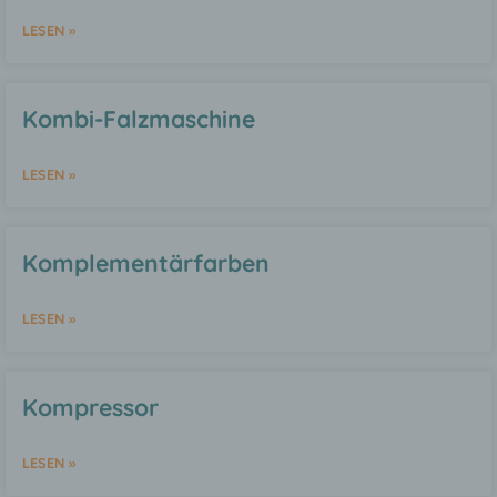
Kennnummer, zu Standortdaten, zu einer
Online-Kennung oder zu einem oder
LESEN »
mehreren besonderen Merkmalen, die
Ausdruck der physischen,
physiologischen, genetischen,
psychischen, wirtschaftlichen, kulturellen
Kombi-Falzmaschine
oder sozialen Identität dieser natürlichen
Person sind, identifiziert werden kann.
LESEN »
b) betroffene Person
Komplementärfarben
Betroffene Person ist jede identifizierte
oder identifizierbare natürliche Person,
deren personenbezogene Daten von dem
LESEN »
für die Verarbeitung Verantwortlichen
verarbeitet werden.
Kompressor
c) Verarbeitung
LESEN »
Verarbeitung ist jeder mit oder ohne Hilfe
automatisierter Verfahren ausgeführte