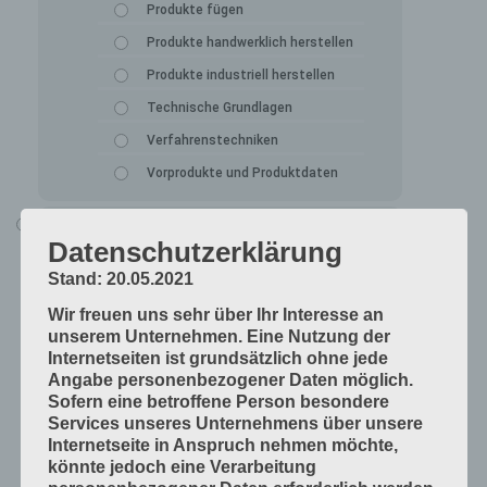
Produkte fügen
Produkte handwerklich herstellen
Produkte industriell herstellen
Technische Grundlagen
Verfahrenstechniken
Vorprodukte und Produktdaten
Alle Lerninhalte
Datenschutzerklärung
Druck
Stand: 20.05.2021
Arbeitsabläufe in der Druckerei
Wir freuen uns sehr über Ihr Interesse an
Digitale Drucksysteme
unserem Unternehmen. Eine Nutzung der
Druckformen
Internetseiten ist grundsätzlich ohne jede
Angabe personenbezogener Daten möglich.
Druckprodukte herstellen
Sofern eine betroffene Person besondere
Druckprodukte veredeln
Services unseres Unternehmens über unsere
Internetseite in Anspruch nehmen möchte,
Druckprojekte umsetzen
könnte jedoch eine Verarbeitung
Druckverfahren und Druckdaten