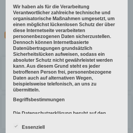
Technische Grundlagen
Wir haben als für die Verarbeitung
Verfahrenstechniken
Verantwortlicher zahlreiche technische und
organisatorische Maßnahmen umgesetzt, um
Vorprodukte und Produktdaten
einen möglichst lückenlosen Schutz der über
diese Internetseite verarbeiteten
personenbezogenen Daten sicherzustellen.
Dennoch können Internetbasierte
Datenübertragungen grundsätzlich
Sicherheitslücken aufweisen, sodass ein
absoluter Schutz nicht gewährleistet werden
Kaschieren
kann. Aus diesem Grund steht es jeder
betroffenen Person frei, personenbezogene
Daten auch auf alternativen Wegen,
LESEN »
beispielsweise telefonisch, an uns zu
übermitteln.
Begriffsbestimmungen
Kleben von Hand
Die Datenschutzerklärung beruht auf den
Begrifflichkeiten, die durch den Europäischen
LESEN »
Richtlinien- und Verordnungsgeber beim
Essenziell
Erlass der Datenschutz-Grundverordnung (DS-