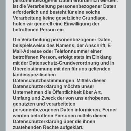
personenbezogener Daten erforderlich werden.
Ist die Verarbeitung personenbezogener Daten
Mess- und Prüfverfahren
erforderlich und besteht für eine solche
Offsetdruckmaschinen
Verarbeitung keine gesetzliche Grundlage,
holen wir generell eine Einwilligung der
Prozess-Standards in Druckverfahren
betroffenen Person ein.
Verfahrenstechniken
Die Verarbeitung personenbezogener Daten,
Werkstoffe und Druckmaterialien
beispielsweise des Namens, der Anschrift, E-
Mail-Adresse oder Telefonnummer einer
Druckverarbeitung
betroffenen Person, erfolgt stets im Einklang
Arbeitsabläufe im Betrieb
mit der Datenschutz-Grundverordnung und in
Übereinstimmung mit den für uns geltenden
Bogen falzen
landesspezifischen
Bogen schneiden
Datenschutzbestimmungen. Mittels dieser
Datenschutzerklärung möchte unser
Einbandmaterialien
Unternehmen die Öffentlichkeit über Art,
Papier, Karton, Pappe, Kunststoffe
Umfang und Zweck der von uns erhobenen,
genutzten und verarbeiteten
Produkte fügen
personenbezogenen Daten informieren. Ferner
Produkte handwerklich herstellen
werden betroffene Personen mittels dieser
Datenschutzerklärung über die ihnen
Produkte industriell herstellen
zustehenden Rechte aufgeklärt.