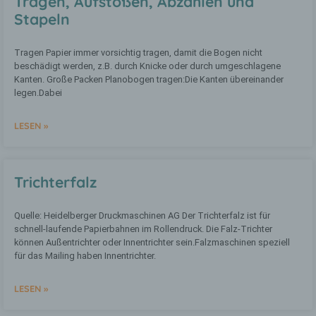
Tragen, Aufstoßen, Abzählen und
b) betroffene Person
Stapeln
Betroffene Person ist jede identifizierte
Tragen Papier immer vorsichtig tragen, damit die Bogen nicht
oder identifizierbare natürliche Person,
beschädigt werden, z.B. durch Knicke oder durch umgeschlagene
deren personenbezogene Daten von dem
Kanten. Große Packen Planobogen tragen:Die Kanten übereinander
für die Verarbeitung Verantwortlichen
legen.Dabei
verarbeitet werden.
LESEN »
c) Verarbeitung
Verarbeitung ist jeder mit oder ohne Hilfe
Trichterfalz
automatisierter Verfahren ausgeführte
Vorgang oder jede solche Vorgangsreihe
im Zusammenhang mit
Quelle: Heidelberger Druckmaschinen AG Der Trichterfalz ist für
personenbezogenen Daten wie das
schnell-laufende Papierbahnen im Rollendruck. Die Falz-Trichter
Erheben, das Erfassen, die Organisation,
können Außentrichter oder Innentrichter sein.Falzmaschinen speziell
das Ordnen, die Speicherung, die
für das Mailing haben Innentrichter.
Anpassung oder Veränderung, das
Auslesen, das Abfragen, die Verwendung,
die Offenlegung durch Übermittlung,
LESEN »
Verbreitung oder eine andere Form der
Bereitstellung, den Abgleich oder die