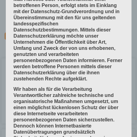
Technische Grundlagen
betroffenen Person, erfolgt stets im Einklang
Verfahrenstechniken
mit der Datenschutz-Grundverordnung und in
Übereinstimmung mit den für uns geltenden
Vorprodukte und Produktdaten
landesspezifischen
Datenschutzbestimmungen. Mittels dieser
Datenschutzerklärung möchte unser
Unternehmen die Öffentlichkeit über Art,
Umfang und Zweck der von uns erhobenen,
genutzten und verarbeiteten
personenbezogenen Daten informieren. Ferner
werden betroffene Personen mittels dieser
Taschenfalz-Maschine
Datenschutzerklärung über die ihnen
zustehenden Rechte aufgeklärt.
Taschenfalz-Maschinen arbeiten nach dem Taschenfalz-Prinzip. Sie
sind nach dem Baukasten-System aufgebaut. Das bedeutet: Einzelne
Wir haben als für die Verarbeitung
Falz-Einheiten können so zusammengestellt werden, wie man sie
Verantwortlicher zahlreiche technische und
braucht. Quelle: MB
organisatorische Maßnahmen umgesetzt, um
einen möglichst lückenlosen Schutz der über
diese Internetseite verarbeiteten
LESEN »
personenbezogenen Daten sicherzustellen.
Dennoch können Internetbasierte
Datenübertragungen grundsätzlich