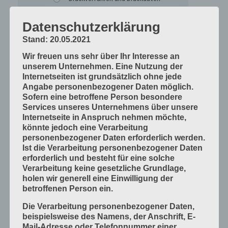
Mess- und Prüfverfahren
Datenschutzerklärung
Offsetdruckmaschinen
Stand: 20.05.2021
Prozess-Standards in Druckverfahren
Wir freuen uns sehr über Ihr Interesse an
Verfahrenstechniken
unserem Unternehmen. Eine Nutzung der
Werkstoffe und Druckmaterialien
Internetseiten ist grundsätzlich ohne jede
Angabe personenbezogener Daten möglich.
Druckverarbeitung
Sofern eine betroffene Person besondere
Services unseres Unternehmens über unsere
Arbeitsabläufe im Betrieb
Internetseite in Anspruch nehmen möchte,
Bogen falzen
könnte jedoch eine Verarbeitung
personenbezogener Daten erforderlich werden.
Bogen schneiden
Ist die Verarbeitung personenbezogener Daten
Einbandmaterialien
erforderlich und besteht für eine solche
Verarbeitung keine gesetzliche Grundlage,
Papier, Karton, Pappe, Kunststoffe
holen wir generell eine Einwilligung der
Produkte fügen
betroffenen Person ein.
Produkte handwerklich herstellen
Die Verarbeitung personenbezogener Daten,
Produkte industriell herstellen
beispielsweise des Namens, der Anschrift, E-
Mail-Adresse oder Telefonnummer einer