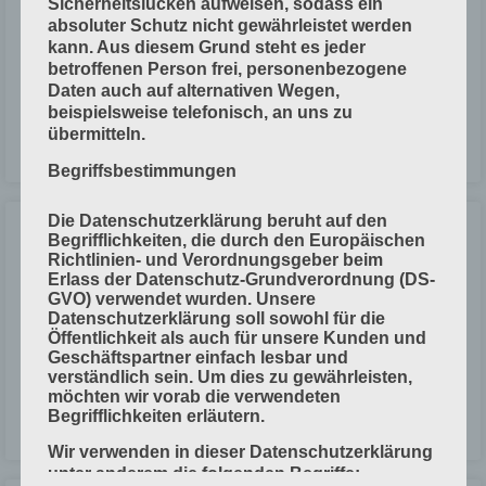
Taschenfalz (Stauchfalz)
Sicherheitslücken aufweisen, sodass ein
absoluter Schutz nicht gewährleistet werden
kann. Aus diesem Grund steht es jeder
Eine Einzugswalze und eine Falzwalze führen den Bogen in die
betroffenen Person frei, personenbezogene
Falztasche. ⇒ Der Bogen läuft bis zum Anschlag, stößt an und wird
Daten auch auf alternativen Wegen,
weitertransportiert. ⇒ So
beispielsweise telefonisch, an uns zu
übermitteln.
LESEN »
Begriffsbestimmungen
Die Datenschutzerklärung beruht auf den
Taschenfalz-Maschine mit Rundstapel-
Begrifflichkeiten, die durch den Europäischen
Anleger (Beispiel)
Richtlinien- und Verordnungsgeber beim
Erlass der Datenschutz-Grundverordnung (DS-
GVO) verwendet wurden. Unsere
Arbeitsschritte Beispiel (2) Planobogen ausmessen Falzmuster falzen,
Datenschutzerklärung soll sowohl für die
mit der Hand Bänder einstellen und Anleger anlaufen lassen Taschen-
Öffentlichkeit als auch für unsere Kunden und
Geschäftspartner einfach lesbar und
Anschläge der ersten Station einstellen Rill- oder Perforier-Werkzeuge
verständlich sein. Um dies zu gewährleisten,
aufsetzen
möchten wir vorab die verwendeten
Begrifflichkeiten erläutern.
LESEN »
Wir verwenden in dieser Datenschutzerklärung
unter anderem die folgenden Begriffe: