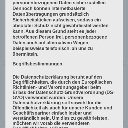
personenbezogenen Daten sicherzustellen.
Probleme beim Falzen
Dennoch können Internetbasierte
Datenübertragungen grundsätzlich
Sicherheitslücken aufweisen, sodass ein
Häufige Probleme beim Falzen, mögliche Ursachen und
absoluter Schutz nicht gewährleistet werden
Problemlösungen beim Taschenfalz-Gerät bei der Schwertfalz-Einheit
kann. Aus diesem Grund steht es jeder
Taschenfalz-Gerät Problem Mögliche Ursache Problem-Lösung
betroffenen Person frei, personenbezogene
Bogen-Einlauf in die Falztaschen ist
Daten auch auf alternativen Wegen,
beispielsweise telefonisch, an uns zu
LESEN »
übermitteln.
Begriffsbestimmungen
RAL
Die Datenschutzerklärung beruht auf den
Begrifflichkeiten, die durch den Europäischen
Richtlinien- und Verordnungsgeber beim
Einführung RAL-Farben sind in normierte Farben. Sie sind im RAL-
Erlass der Datenschutz-Grundverordnung (DS-
Farbsystem definiert. Dieses System wurde 1927 vom RAL-Institut in
GVO) verwendet wurden. Unsere
Deutschland gegründet und wird international verwendet. Das
Datenschutzerklärung soll sowohl für die
Öffentlichkeit als auch für unsere Kunden und
LESEN »
Geschäftspartner einfach lesbar und
verständlich sein. Um dies zu gewährleisten,
möchten wir vorab die verwendeten