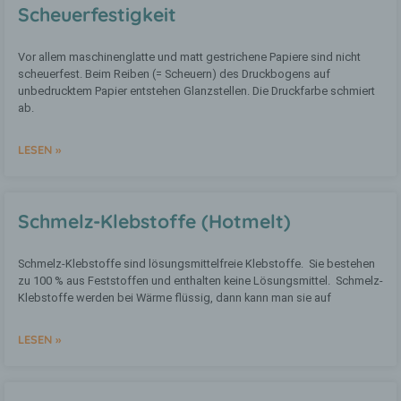
Auslesen, das Abfragen, die Verwendung,
Scheuerfestigkeit
die Offenlegung durch Übermittlung,
Verbreitung oder eine andere Form der
Bereitstellung, den Abgleich oder die
Vor allem maschinenglatte und matt gestrichene Papiere sind nicht
Verknüpfung, die Einschränkung, das
scheuerfest. Beim Reiben (= Scheuern) des Druckbogens auf
Löschen oder die Vernichtung.
unbedrucktem Papier entstehen Glanzstellen. Die Druckfarbe schmiert
ab.
d) Einschränkung der Verarbeitung
LESEN »
Einschränkung der Verarbeitung ist die
Markierung gespeicherter
Schmelz-Klebstoffe (Hotmelt)
personenbezogener Daten mit dem Ziel,
ihre künftige Verarbeitung
einzuschränken.
Schmelz-Klebstoffe sind lösungsmittelfreie Klebstoffe. Sie bestehen
zu 100 % aus Feststoffen und enthalten keine Lösungsmittel. Schmelz-
Klebstoffe werden bei Wärme flüssig, dann kann man sie auf
e) Profiling
LESEN »
Profiling ist jede Art der automatisierten
Verarbeitung personenbezogener Daten,
die darin besteht, dass diese
personenbezogenen Daten verwendet