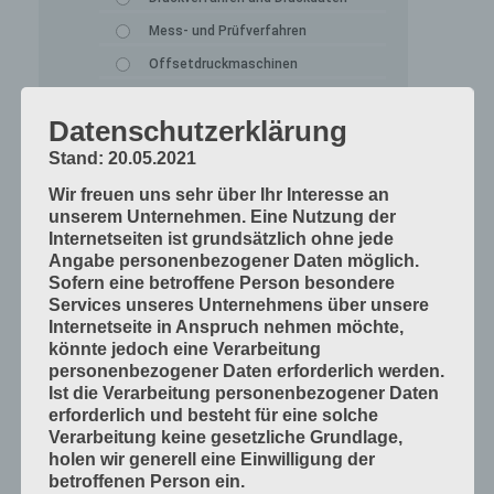
Mess- und Prüfverfahren
Offsetdruckmaschinen
Prozess-Standards in Druckverfahren
Datenschutzerklärung
Verfahrenstechniken
Stand: 20.05.2021
Werkstoffe und Druckmaterialien
Wir freuen uns sehr über Ihr Interesse an
Druckverarbeitung
unserem Unternehmen. Eine Nutzung der
Arbeitsabläufe im Betrieb
Internetseiten ist grundsätzlich ohne jede
Angabe personenbezogener Daten möglich.
Bogen falzen
Sofern eine betroffene Person besondere
Bogen schneiden
Services unseres Unternehmens über unsere
Internetseite in Anspruch nehmen möchte,
Einbandmaterialien
könnte jedoch eine Verarbeitung
Papier, Karton, Pappe, Kunststoffe
personenbezogener Daten erforderlich werden.
Ist die Verarbeitung personenbezogener Daten
Produkte fügen
erforderlich und besteht für eine solche
Produkte handwerklich herstellen
Verarbeitung keine gesetzliche Grundlage,
holen wir generell eine Einwilligung der
Produkte industriell herstellen
betroffenen Person ein.