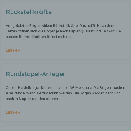
oder sozialen Identität dieser natürlichen
Person sind, identifiziert werden kann.
Rückstellkräfte
b) betroffene Person
Am gefalzten Bogen wirken Rückstellkräfte. Das heißt: Nach dem
Falzen öffnen sich die Bogen je nach Papier-Qualität und Falz-Art. Bei
starken Rückstellkräften öffnet sich der
Betroffene Person ist jede identifizierte
oder identifizierbare natürliche Person,
deren personenbezogene Daten von dem
LESEN »
für die Verarbeitung Verantwortlichen
verarbeitet werden.
Rundstapel-Anleger
c) Verarbeitung
Quelle: Heidelberger Druckmaschinen AG Merkmale: Die Bogen machen
Verarbeitung ist jeder mit oder ohne Hilfe
eine Runde, wenn sie zugeführt werden. Die Bogen werden nach und
automatisierter Verfahren ausgeführte
nach in Stapeln auf den oberen
Vorgang oder jede solche Vorgangsreihe
im Zusammenhang mit
personenbezogenen Daten wie das
LESEN »
Erheben, das Erfassen, die Organisation,
das Ordnen, die Speicherung, die
Anpassung oder Veränderung, das