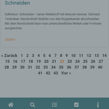
Schneiden
werden, um bestimmte persönliche
Aspekte, die sich auf eine natürliche
Person beziehen, zu bewerten,
Definition: Schneiden = einen Werkstoff mit Messer trennen. Schneid-
insbesondere, um Aspekte bezüglich
Techniken: Randschnitt Streifen von den Bogenkanten abschneiden.
Arbeitsleistung, wirtschaftlicher Lage,
Mit dem Randschnitt kann man unterschiedliche Winkel oder Formate
Gesundheit, persönlicher Vorlieben,
ausgleichen.
Interessen, Zuverlässigkeit, Verhalten,
Aufenthaltsort oder Ortswechsel dieser
natürlichen Person zu analysieren oder
LESEN »
vorherzusagen.
« Zurück
1
2
3
4
5
6
7
8
9
10
11
12
13
14
f) Pseudonymisierung
15
16
17
18
19
20
21
22
23
24
25
26
27
28
29
30
31
32
33
34
35
36
37
38
39
40
Pseudonymisierung ist die Verarbeitung
41
42
43
Vor »
personenbezogener Daten in einer Weise,
auf welche die personenbezogenen Daten
ohne Hinzuziehung zusätzlicher
Informationen nicht mehr einer
spezifischen betroffenen Person
zugeordnet werden können, sofern diese
zusätzlichen Informationen gesondert
aufbewahrt werden und technischen und
organisatorischen Maßnahmen