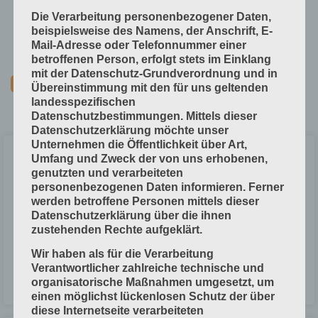
Technische Grundlagen
Die Verarbeitung personenbezogener Daten,
Verfahrenstechniken
beispielsweise des Namens, der Anschrift, E-
Mail-Adresse oder Telefonnummer einer
Vorprodukte und Produktdaten
betroffenen Person, erfolgt stets im Einklang
mit der Datenschutz-Grundverordnung und in
Übereinstimmung mit den für uns geltenden
landesspezifischen
Datenschutzbestimmungen. Mittels dieser
Datenschutzerklärung möchte unser
Unternehmen die Öffentlichkeit über Art,
Probleme bei der Verarbeitung von
Umfang und Zweck der von uns erhobenen,
genutzten und verarbeiteten
Klebstoffen
personenbezogenen Daten informieren. Ferner
werden betroffene Personen mittels dieser
Die Tabelle zeigt häufige Probleme in der Produktion, mögliche
Datenschutzerklärung über die ihnen
Ursachen und Lösungen. Schmelz-Klebstoffe Schmelz-Klebstoffe
zustehenden Rechte aufgeklärt.
Problem Mögliche Ursache Problem-Lösung Faden ziehen
Arbeitstemperatur zu niedrig
Wir haben als für die Verarbeitung
Verantwortlicher zahlreiche technische und
organisatorische Maßnahmen umgesetzt, um
LESEN »
einen möglichst lückenlosen Schutz der über
diese Internetseite verarbeiteten